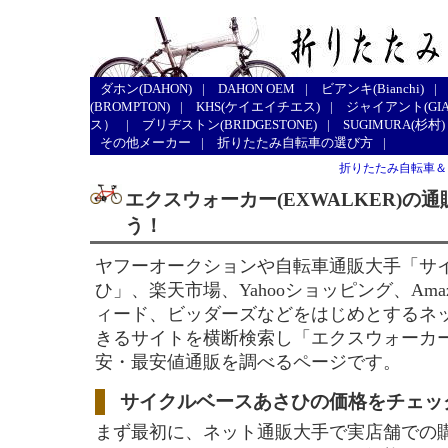
ダホン(DAHON)
|
DAHON OEM
|
ビアンキ(Bianchi)
|
(BROMPTON)
|
KHS(ケイエイチエス)
|
ジャイアント(GIA
ス）
|
ブリヂストン(BRIDGESTONE)
|
SUGIMURA(杉村)
その他メーカー
|
折りたたみ自転車の選び方
|
折りたたみ自転車＆
エクスウォーカー(EXWALKER)の
う！
ヤフーオークションや自転車通販大手「サ
ひ」、楽天市場、Yahooショッピング、Ama
ィード、ビッダーズなどをはじめとするネ
きるサイトを横断検索し「エクスウォーカー(E
安・最安値通販を調べるページです。
サイクルベースあさひの価格をチェッ
まず最初に、ネット通販大手で実店舗での