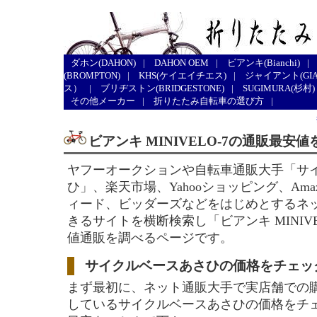
ダホン(DAHON)
|
DAHON OEM
|
ビアンキ(Bianchi)
|
(BROMPTON)
|
KHS(ケイエイチエス)
|
ジャイアント(GIA
ス）
|
ブリヂストン(BRIDGESTONE)
|
SUGIMURA(杉村)
その他メーカー
|
折りたたみ自転車の選び方
|
ビアンキ MINIVELO-7の通販最安
ヤフーオークションや自転車通販大手「サ
ひ」、楽天市場、Yahooショッピング、Ama
ィード、ビッダーズなどをはじめとするネ
きるサイトを横断検索し「ビアンキ MINIV
値通販を調べるページです。
サイクルベースあさひの価格をチェッ
まず最初に、ネット通販大手で実店舗での
しているサイクルベースあさひの価格をチ