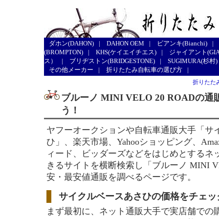
ダホン(DAHON)
|
DAHON OEM
|
ビアンキ(Bianchi)
|
(BROMPTON)
|
KHS(ケイエイチエス)
|
ジャイアント(GIA
ス）
|
ブリヂストン(BRIDGESTONE)
|
SUGIMURA(杉村)
その他メーカー
|
折りたたみ自転車の選び方
|
折りたた
ブルーノ MINI VELO 20 ROAD
う！
ヤフーオークションや自転車通販大手「サ
ひ」、楽天市場、Yahooショッピング、Ama
ィード、ビッダーズなどをはじめとするネ
きるサイトを横断検索し「ブルーノ MINI VEL
安・最安値通販を調べるページです。
サイクルベースあさひの価格をチェッ
まず最初に、ネット通販大手で実店舗での