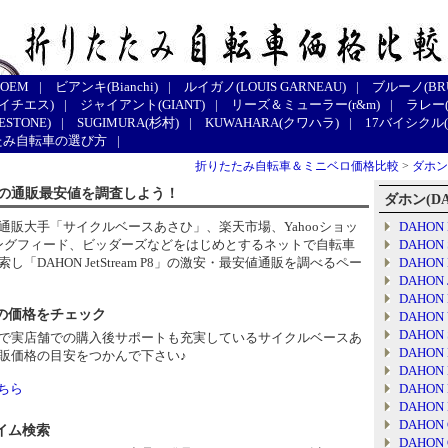
 OEM
|
ビアンキ(Bianchi)
|
ルイガノ(LOUIS GARNEAU)
|
ブルーノ(BR
エイチエス)
|
ジャイアント(GIANT)
|
リーズ＆ミューラー(r&m)
|
ラレー(
STONE)
|
SUGIMURA(杉村)
|
KUWAHARA(クワハラ)
|
17バイシクル(1
たみ自転車の選び方
|
折りたたみ自転車＆ミニベロ価格比較
>
ダホン(
am P8の通販最安値を調査しよう！
ダホン(D
通販大手「サイクルベースあさひ」、楽天市場、Yahooショッ
DAHON
ッピングフィード、ビッダーズなどをはじめとするネットで自転車
DAHON S
DAHON JetStream P8」の激安・最安値通販を調べるペー
DAHON 
DAHON J
DAHON
の価格をチェック
DAHON 
DAHON S
で実店舗での購入後サポートも充実しているサイクルベースあ
DAHON 
販価格の目安をつかんで下さい♪
DAHON B
ちら
DAHON 
DAHON E
DAHON 
イム検索
DAHON 