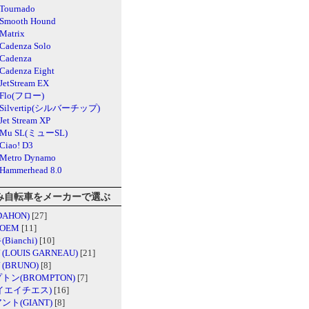
Tournado
Smooth Hound
Matrix
adenza Solo
Cadenza
adenza Eight
etStream EX
Flo(フロー)
Silvertip(シルバーチップ)
et Stream XP
Mu SL(ミューSL)
iao! D3
Metro Dynamo
ammerhead 8.0
み自転車をメーカーで選ぶ
AHON)
[27]
 OEM
[11]
ianchi)
[10]
LOUIS GARNEAU)
[21]
BRUNO)
[8]
トン(BROMPTON)
[7]
ケイエイチエス)
[16]
ト(GIANT)
[8]