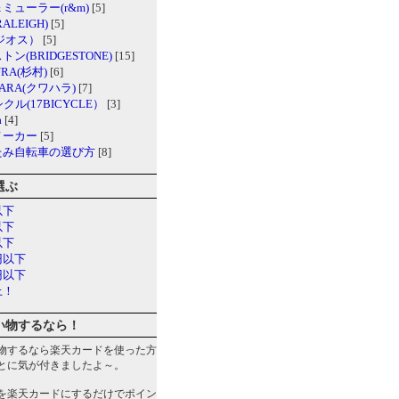
ミューラー(r&m)
[5]
ALEIGH)
[5]
（ジオス）
[5]
ン(BRIDGESTONE)
[15]
URA(杉村)
[6]
ARA(クワハラ)
[7]
クル(17BICYCLE）
[3]
a
[4]
メーカー
[5]
たみ自転車の選び方
[8]
選ぶ
以下
以下
以下
円以下
円以下
上！
い物するなら！
物するなら楽天カードを使った方
とに気が付きましたよ～。
を楽天カードにするだけでポイン