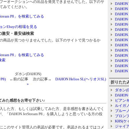
フーオークションへの出品を発見できませんでした。以下のサ
DAHON 
てみてください。
DAHON 
DAHON 
Stream P8」を検索してみる
DAHON C
DAHON 
ンEbayの相場を見る
DAHON C
m P8の激安・最安値検索
DAHON J
DAHON 
の商品が見つかりませんでした。以下のサイトで見つかるか
DAHON 
DAHON J
Stream P8」を検索してみる
DAHON 
検索
DAHON C
DAHON 
DAHON H
ダホン(DAHON)
P8)
←前の記事 次の記事→
DAHON Helios SL(ヘリオスSL)
折りたた
»
ダホン(D
DAHON
8に乗ってみた感想をお寄せ下さい♪
ビアンキ(B
ルイガノ(
 P8」を購入した方、もしくは試乗してみた方、是非感想を書き込んでく
ブルーノ(
DAHON JetStream P8」を購入しようと思っている方の役
ブロンプ
KHS(
ジャイアン
にこのサイト管理人の承認が必要です。承認されるまではコメ