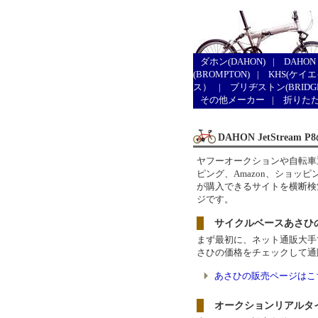
ダホン(DAHON)
|
DAHON
(BROMPTON)
|
KHS(ケイ
ス）
|
ブリヂストン(BRIDGE
その他メーカー
|
折りた
DAHON JetStre
ヤフーオークションや自転車
ピング、Amazon、ショ
が購入できるサイトを横断検索し「
ジです。
サイクルベースあさひ
まず最初に、ネット通販大手
さひの価格をチェックして通
あさひの販売ページはこ
オークションリアルタ