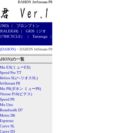
DAHON JetStream P8
UNO)
|
ブロンプトン
RALEIGH)
|
GIOS（ジオ
7BICYCLE）
|
Tartaruga
|
DAHON)
> DAHON JetStream P8
AHON)の一覧
 Mu EX(ミューEX)
peed Pro TT
Helios SL(ヘリオスSL)
etStream P8
 Mu P8(ダホン ミューP8)
Vitesse P18(ビテス)
peed P8
Mu Uno
oardwalk D7
Metro D6
spresso
Curve SL
Curve D3