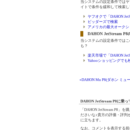
当システムの設定条件ではヤ
イトで条件を緩和して検索し
ヤフオクで「DAHON Jet
ビッダーズで検索
アメリカの最大オークショ
DAHON JetStrea
当システムの設定条件ではこ
も？
楽天市場で「DAHON Jet
Yahooショッピングでも
«DAHON Mu P8(ダホン ミュー
DAHON JetStream P
「DAHON JetStream
ださいな♪貴方の評価・評判が、「
に立ちます。
なお、コメントを表示する前