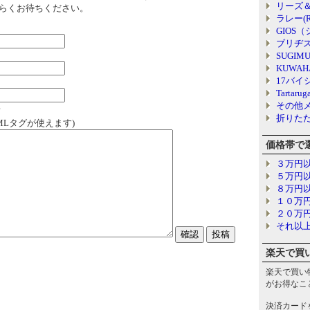
リーズ＆
らくお待ちください。
ラレー(R
GIOS
ブリヂスト
SUGIM
KUWAH
17バイシ
Tartarug
その他
?
折りた
MLタグが使えます)
価格帯で
３万円
５万円
８万円
１０万
２０万
それ以
楽天で買
楽天で買い
がお得なこ
決済カード