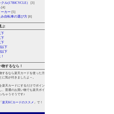
クル(17BICYCLE）
[3]
a
[4]
メーカー
[5]
たみ自転車の選び方
[8]
選ぶ
以下
以下
以下
円以下
円以下
上！
い物するなら！
物するなら楽天カードを使った方
とに気が付きましたよ～。
を楽天カードにするだけでポイン
し、普通のお買い物でも楽天ポイ
っちゃうそうです♪
「
楽天KCカードのススメ
」で！