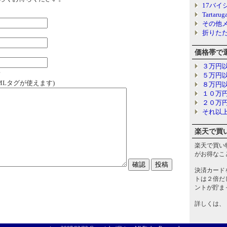
17バイシ
Tartarug
その他
折りた
価格帯で
３万円
?
５万円
MLタグが使えます)
８万円
１０万
２０万
それ以
楽天で買
楽天で買い
がお得なこ
決済カード
トは２倍だ
ントが貯ま
詳しくは、