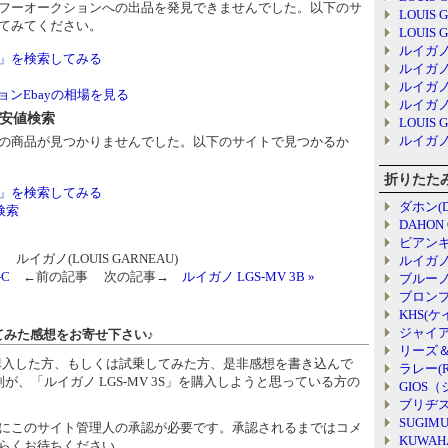
フーオークションへの出品を発見できませんでした。以下のサ
LOUIS 
てみてください。
LOUIS 
ルイガノ 
3S」を検索してみる
ルイガノ 
ルイガノ 
ンEbayの相場を見る
ルイガノ 
最安値検索
LOUIS 
ルイガノ 
の商品が見つかりませんでした。以下のサイトで見つかるか
折りたた
3S」を検索してみる
ダホン(D
検索
DAHON
ビアンキ(B
ルイガノ(LOUIS GARNEAU)
ルイガノ(
-C
←前の記事 次の記事→
ルイガノ LGS-MV 3B »
ブルーノ(
ブロンプ
KHS(
ジャイアン
乗ってみた感想をお寄せ下さい♪
リーズ＆
S」を購入した方、もしくは試乗してみた方、是非感想を書き込んで
ラレー(R
が、「ルイガノ LGS-MV 3S」を購入しようと思っている方の
GIOS
ブリヂスト
SUGIM
にこのサイト管理人の承認が必要です。承認されるまではコメ
KUWAH
らくお待ちください。