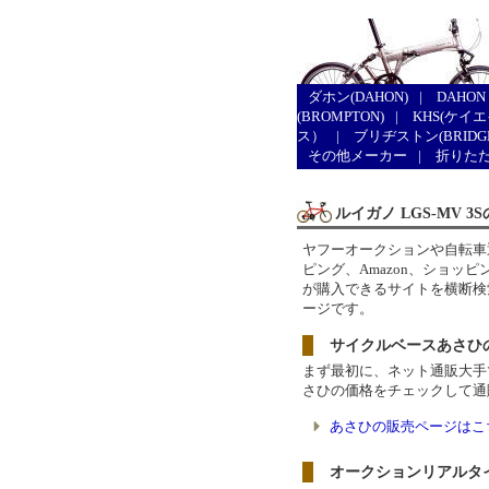
ダホン(DAHON)
|
DAHON
(BROMPTON)
|
KHS(ケイ
ス）
|
ブリヂストン(BRIDGE
その他メーカー
|
折りた
ルイガノ LGS-MV 
ヤフーオークションや自転車
ピング、Amazon、ショ
が購入できるサイトを横断検索
ージです。
サイクルベースあさひ
まず最初に、ネット通販大手
さひの価格をチェックして通
あさひの販売ページはこ
オークションリアルタ