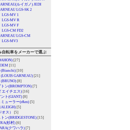
GARNEAU(ルイガノ) JEDI
GARNEAU LGS-SK 2
LGS-MV 1
LGS-MV R
LGS-MV F
LGS-CM FD2
GARNEAU LGS-CM
LGS-MV3
み自転車をメーカーで選ぶ
AHON)
[27]
 OEM
[11]
ianchi)
[10]
LOUIS GARNEAU)
[21]
BRUNO)
[8]
トン(BROMPTON)
[7]
ケイエイチエス)
[16]
ト(GIANT)
[8]
ミューラー(r&m)
[5]
ALEIGH)
[5]
（ジオス）
[5]
ン(BRIDGESTONE)
[15]
URA(杉村)
[6]
ARA(クワハラ)
[7]