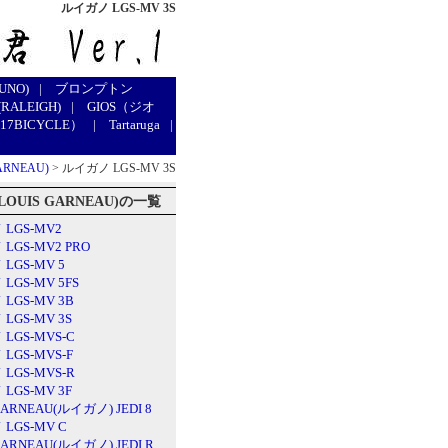
ルイガノ LGS-MV 3S
UNO)
|
ブロンプトン
RALEIGH)
|
GIOS（ジオ
7BICYCLE）
|
Tartaruga
|
ARNEAU)
> ルイガノ LGS-MV 3S
OUIS GARNEAU)の一覧
LGS-MV2
LGS-MV2 PRO
LGS-MV 5
LGS-MV 5FS
LGS-MV 3B
LGS-MV 3S
LGS-MVS-C
LGS-MVS-F
LGS-MVS-R
LGS-MV 3F
GARNEAU(ルイガノ) JEDI 8
LGS-MV C
GARNEAU(ルイガノ) JEDI R