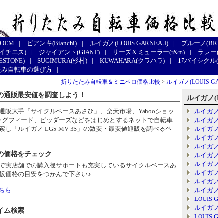
 OEM
|
ビアンキ(Bianchi)
|
ルイガノ(LOUIS GARNEAU)
|
ブルーノ(BR
エイチエス)
|
ジャイアント(GIANT)
|
リーズ＆ミューラー(r&m)
|
ラレー(
STONE)
|
SUGIMURA(杉村)
|
KUWAHARA(クワハラ)
|
17バイシクル(1
たみ自転車の選び方
|
折りたたみ自転車＆ミニベロ価格比較
>
ルイガノ(LOUIS G
3Sの通販最安値を調査しよう！
ルイガノ(L
通販大手「サイクルベースあさひ」、楽天市場、Yahooショッ
ルイガノ 
ッピングフィード、ビッダーズなどをはじめとするネットで自転車
ルイガノ 
し「ルイガノ LGS-MV 3S」の激安・最安値通販を調べるペ
ルイガノ 
ルイガノ 
ルイガノ 
の価格をチェック
ルイガノ 
ルイガノ 
で実店舗での購入後サポートも充実しているサイクルベースあ
ルイガノ 
販価格の目安をつかんで下さい♪
ルイガノ 
ちら
ルイガノ 
LOUIS 
ルイガノ 
イム検索
LOUIS 