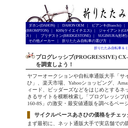
ダホン(DAHON)
|
DAHON OEM
|
ビアンキ(Bianchi)
|
(BROMPTON)
|
KHS(ケイエイチエス)
|
ジャイアント(GIA
ス）
|
ブリヂストン(BRIDGESTONE)
|
SUGIMURA(杉村)
その他メーカー
|
折りたたみ自転車の選び方
|
折りたたみ自転車＆
プログレッシブ(PROGRESSIVE) CX
を調査しよう！
ヤフーオークションや自転車通販大手「サ
ひ」、楽天市場、Yahooショッピング、Ama
ィード、ビッダーズなどをはじめとするネ
きるサイトを横断検索し「プログレッシブ(PROG
160-8S」の激安・最安値通販を調べるペー
サイクルベースあさひの価格をチェッ
まず最初に、ネット通販大手で実店舗での