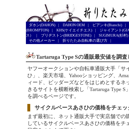
ダホン(DAHON)
|
DAHON OEM
|
ビアンキ(Bianchi)
|
(BROMPTON)
|
KHS(ケイエイチエス)
|
ジャイアント(GIA
ス）
|
ブリヂストン(BRIDGESTONE)
|
SUGIMURA(杉村)
その他メーカー
|
折りたたみ自転車の選び方
|
Tartaruga Type Sの通販最安値を
ヤフーオークションや自転車通販大手「サ
ひ」、楽天市場、Yahooショッピング、Ama
ィード、ビッダーズなどをはじめとするネ
きるサイトを横断検索し「Tartaruga Typ
を調べるページです。
サイクルベースあさひの価格をチェッ
まず最初に、ネット通販大手で実店舗での
しているサイクルベースあさひの価格をチ