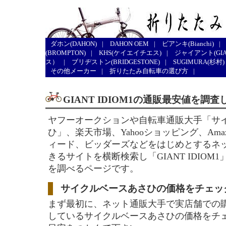
ダホン(DAHON)
|
DAHON OEM
|
ビアンキ(Bianchi)
|
(BROMPTON)
|
KHS(ケイエイチエス)
|
ジャイアント(GIA
ス）
|
ブリヂストン(BRIDGESTONE)
|
SUGIMURA(杉村)
その他メーカー
|
折りたたみ自転車の選び方
|
GIANT IDIOM1の通販最安値を調
ヤフーオークションや自転車通販大手「サ
ひ」、楽天市場、Yahooショッピング、Ama
ィード、ビッダーズなどをはじめとするネ
きるサイトを横断検索し「GIANT IDIOM
を調べるページです。
サイクルベースあさひの価格をチェッ
まず最初に、ネット通販大手で実店舗での
しているサイクルベースあさひの価格をチ