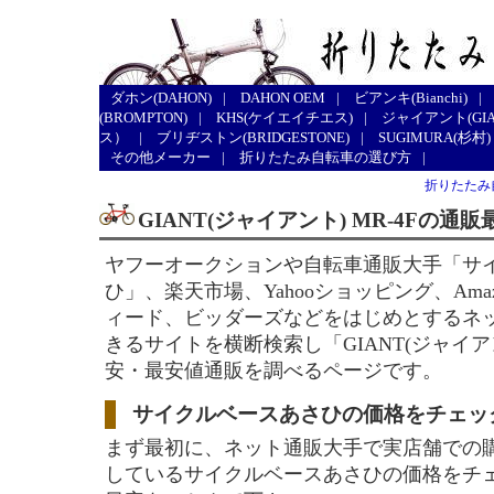
ダホン(DAHON)
|
DAHON OEM
|
ビアンキ(Bianchi)
|
(BROMPTON)
|
KHS(ケイエイチエス)
|
ジャイアント(GIA
ス）
|
ブリヂストン(BRIDGESTONE)
|
SUGIMURA(杉村)
その他メーカー
|
折りたたみ自転車の選び方
|
折りたたみ
GIANT(ジャイアント) MR-4Fの
ヤフーオークションや自転車通販大手「サ
ひ」、楽天市場、Yahooショッピング、Ama
ィード、ビッダーズなどをはじめとするネ
きるサイトを横断検索し「GIANT(ジャイアン
安・最安値通販を調べるページです。
サイクルベースあさひの価格をチェッ
まず最初に、ネット通販大手で実店舗での
しているサイクルベースあさひの価格をチ