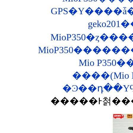
MioP350������
Mio P35
����(Mio P35