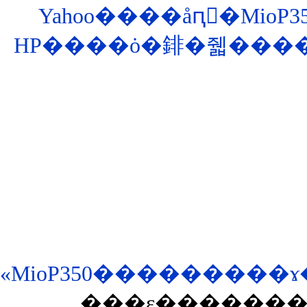
Yahoo����åԥ󥰤�Mio
«MioP350���������
���ε������