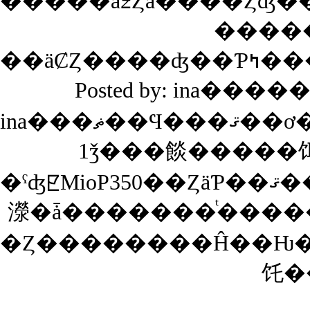
�����
Posted by: ina����
1ǯ���餤�����饵��
�ˤʤꡢMioP350��ȤäƤ��ޤ��������ġ���󥰤˻��äƹԤä��ϿޤȤ��ƻȤ��Τ��
�Ȥ��������Ĥ��Ƕ��
饦�