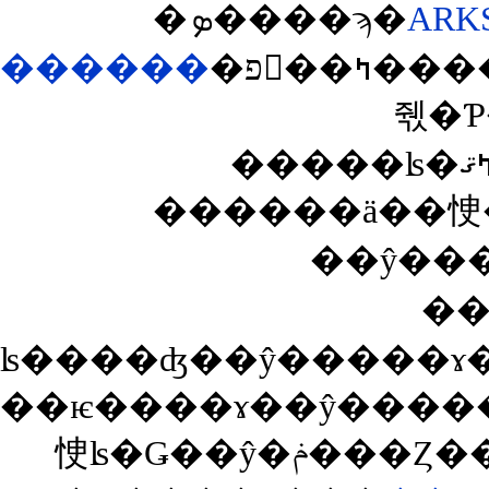
�ܤ����ϡ�
ARK
������
�פ򸫤��ߤ����ΤǤ������ʹ��ɤ��Ƴʰ¤ʥߥ˥٥����о
��ŷ��
��
��ѥ����ɤ��ŷ�����ɤˤ�������ǥݥ�