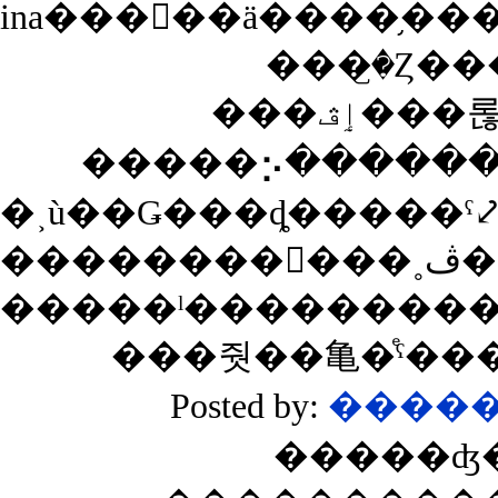
ina���󡢤��ä����֥
���ٳڤ
�����⡢������
Posted by:
�����
�����ʤ�