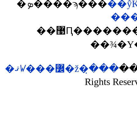
�ܤ����ϡ���
��ŷ
��
��޹Ԥ��������͡�ina�פ����Ĥ��뤽
��¾�Υ
�ޤꤿ���߼�ž�ּ�̣��
��si
Rights Reser