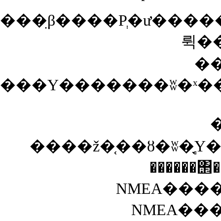
���̤β����Ρְ�ư�������¸����פ˥����å��
뤽�
�
���Υ�������ʬ�ˣ��ݥ���ȤȤ����������äѤʥ��������Ȥ�ʤ���Ǥ���
������
NMEA���
NMEA��