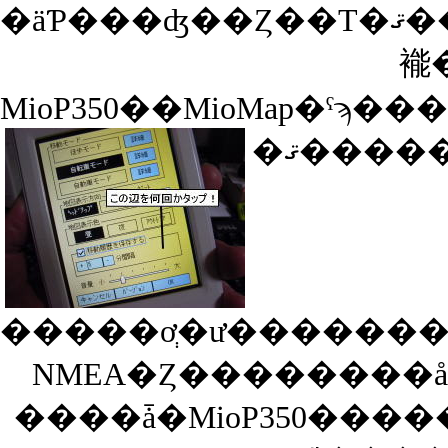
�äƤ���ʤ��Ȥ��Τ�ޤ��󤬡��ɤ����MioMap�Ǽ�������GPS�ǡ������������Τ
褦
����ǡ�MioP350��