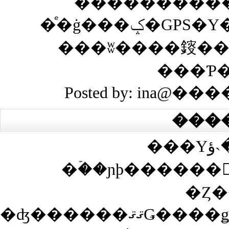
����������
�ͤ�ġ���ݤ�GPS�Υ�����Ȥ��褦�ˤʤäƤ��顢
���ʬ����䤹��
Posted by: ina@���
���
���Υڡ����˴ؤ��봶
�ۡ��ɲþ������
�Ȥ�
�ʤ������ޤޤǤ����ǥ����Ȥ������Ȥ��ʤ��Ȥ��ϡ������Ȥ�ɽ���������ˤ��Υ����ȴ����ͤξ�ǧ��ɬ�פǤ�����ǧ�����ޤǤϥ����Ȥ�ɽ������ʤ��ΤǤ��Ф