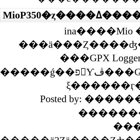
ina����Mi
���GPX Log
�����ǵ��פ򸫤Ƴڤ���Ǥ��ޤ����������ߡ���ϻȤä����Ȥ�̵���Τ�
ξ������ӷ
Posted by: ������
�������
��