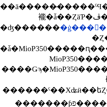
��ä�����̵�����ˤϤ��γڤ����������ˤ������⤷��ޤ��󤬡��Ȥ˵��äƤ��������į��Ƥ���ȥġ���󥰤γڤ������ʤ��ܤ
�ʤ������
�Ȥ
MioP350��
����Ǥϡ�MioP350����
������ˤ��Хʥӥ��եȤǤ���Mio�ޥå
�������ƥࢪ����פν�ǥ��åפ���ɽ�����줿