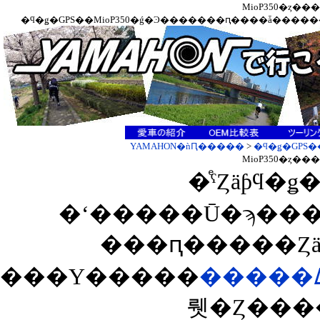
YAMAHON�ǹԤ�����
>
�ϥ�ǥ�GPS
�ͤˤȤäƥϥ�
�ʻ�����Ū�ϡ��
���ԥ�����Ȥä
���Υ�����
뤳�Ȥ���