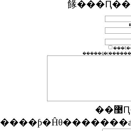
餯���Ԥ��
�
����ƥ�Ĥθ�������