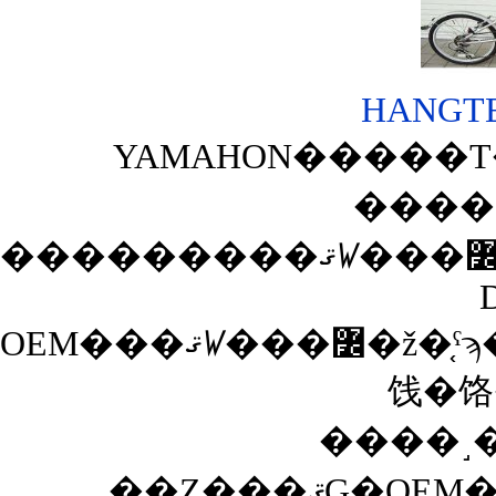
HANGTEN
YAMAHON�����Τ��
����
OEM���ޤꤿ���߼�ž�֤ˤϡ��֤���äȤ���Ϥɤ������������פäƤ����ѡ��Ĺ����ǲ��ʤ��ޤ��Ƥ����Τ⤢��Τ����դ�ɬ�פǤ����������Ĥ�YAMAHON��Ʊ�ͤξ�
饯�饹
����˼��