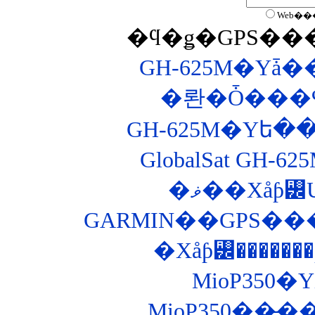
Web��
�ϥ�ǥ�GPS�
�롼�Ȱ���
GlobalSat GH
�ޥ��Хåƥ꡼
GARMIN��GPS�
�Хåƥ꡼�����
MioP350�Υ