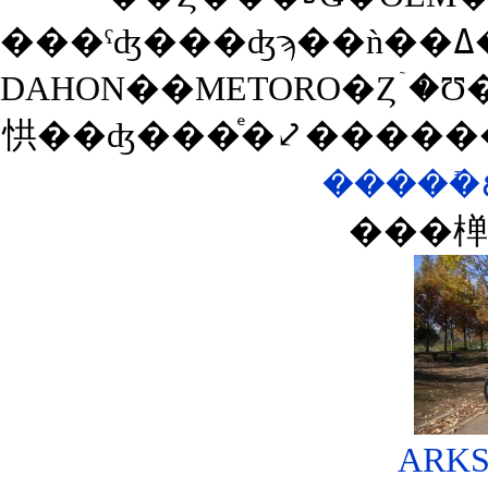
DAHON��METORO�Ȥۤ�Ʊ���ޤꤿ���߼�ž�֤����
㤨��ʤ���ͤ�⤦�����
���椫