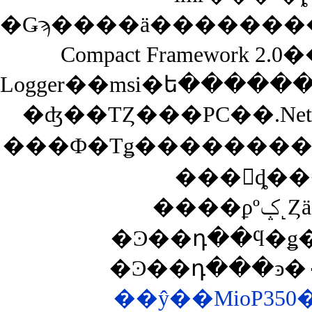
�Ǥϡ����ä�������������ɥڡ������
Compact Framework
Logger��msi�ե���
�ʤ��ΤȤ���PC��.Net 
���󥹥ȡ�
�Ͽ��դ��ϥ�ǥ
��ŷ��MioP35