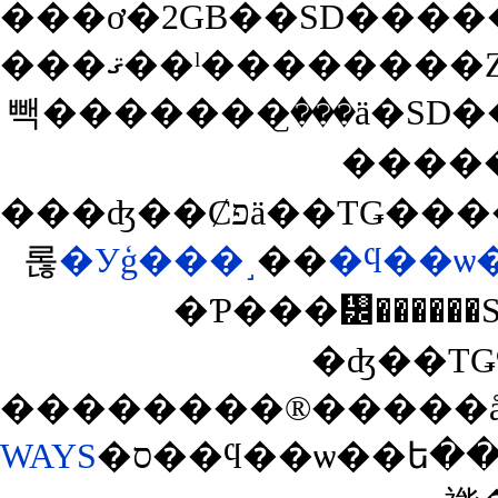
���ޤ��ˡ��������Ȥ���ĺ�����֤������󤵤�פ���ĺ�������ɥХ����˴��С�MioP350�Ϸ
빽�������꤬���ä�SD
����
���ʤ��Ȼפä��ΤǤ������ͤ��Ƥߤ�Хͥåȥ���åפ��Ѷ�Ū��MioP350�򰷤äƤ��
롢
�Уģ���˼
��
�ϥ��ѡ
�Ƥ���᡼�����
�ʤ��ΤǤ
WAYS
�ס��ϥ��ѡ��ե�