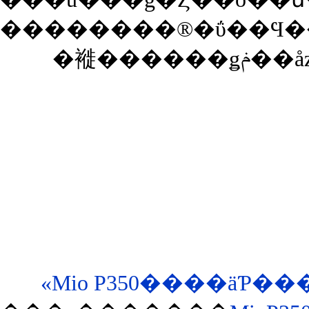
«Mio P350����äƤ�