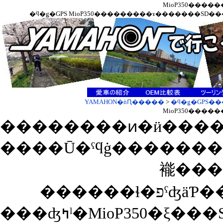
MioP350����
YAMAHON�ǹԤ�����
>
�ϥ�ǥ�GPS�
MioP350����
����Ū�ˤϥġ������
������