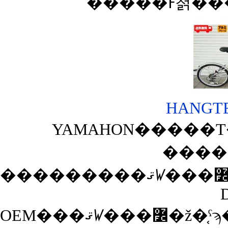
HANGTEN
YAMAHON�����Τ��
����
OEM���ޤꤿ���߼�ž�֤ˤϡ��֤���äȤ���Ϥɤ������������פäƤ����ѡ��Ĺ����ǲ��ʤ��ޤ��Ƥ����Τ⤢��Τ����դ�ɬ�פǤ����������Ĥ�YAMAHON��Ʊ�ͤξ�