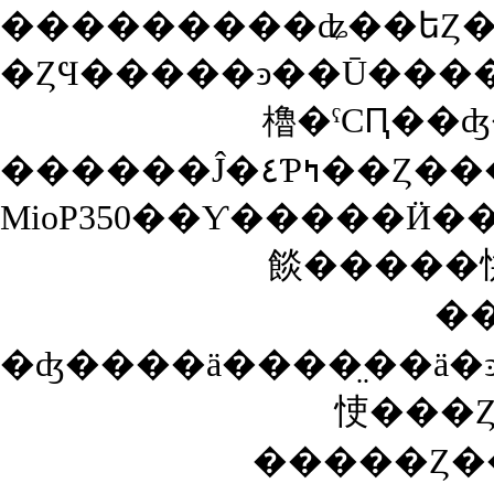
�ȤϤ�����ͽ��Ū���
櫓�ˤϹԤ��
������Ĵ
MioP350��Ƴ�����Ӥ��
�
�ʤ����ä����̤��ä�
㤦���Ȥ
�����Ȥ�