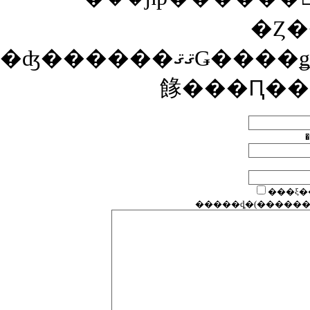
�Ȥ�
�ʤ������ޤޤǤ����ǥ����Ȥ������Ȥ��ʤ��Ȥ��ϡ������Ȥ�ɽ���������ˤ��Υ����ȴ����ͤξ�ǧ��ɬ�פǤ�����ǧ�����ޤǤϥ����Ȥ�ɽ������ʤ��ΤǤ��Ф
餯���Ԥ��