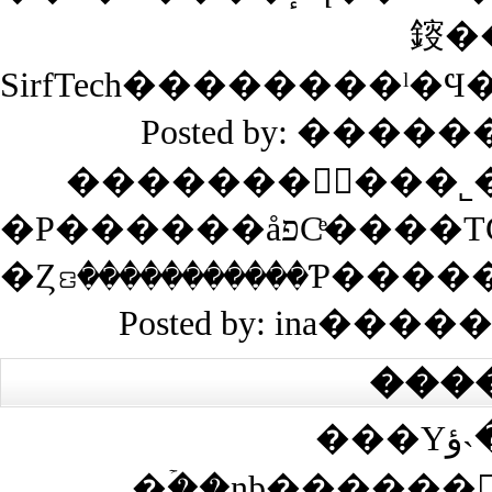
Posted by: ������
Posted by: ina����
���
���Υڡ����˴ؤ��봶
�ۡ��ɲþ������