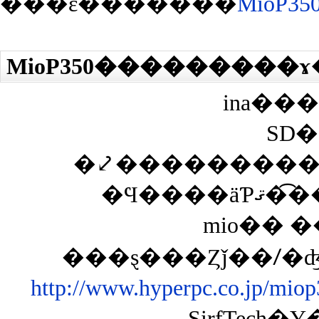
���ε�������
MioP350�ȥ��
ina��
SD
�⤦���������
�Ϥ��
mio�� 
http://www.hyperpc.co.jp