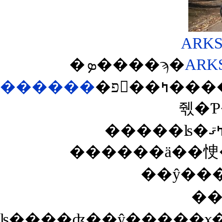
�ܤ����ϡ�
ARK
������
�פ򸫤��ߤ����ΤǤ������ʹ��ɤ��Ƴʰ¤ʥߥ˥٥����о
��ŷ��
��