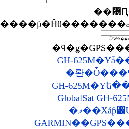
�
����ƥ�Ĥθ�������
Web��
�ϥ�ǥ�GPS�
�롼�Ȱ���
GlobalSat GH
�ޥ��Хåƥ꡼
GARMIN��GPS�