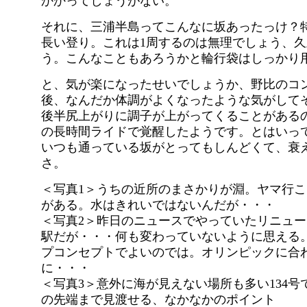
かかってしょうがない。
それに、三浦半島ってこんなに坂あったっけ？
長い登り。これは1周するのは無理でしょう、
う。こんなこともあろうかと輪行袋はしっかり
と、気が楽になったせいでしょうか、野比のコ
後、なんだか体調がよくなったような気がして
後半尻上がりに調子が上がってくることがある
の長時間ライドで覚醒したようです。とはいっ
いつも通っている坂がとってもしんどくて、衰
さ。
＜写真1＞うちの近所のまさかりが淵。ヤマ行
がある。水はきれいではないんだが・・・
＜写真2＞昨日のニュースでやっていたリニュ
駅だが・・・何も変わっていないように思える
プコンセプトでよいのでは。オリンピックに合
に・・・
＜写真3＞意外に海が見えない場所も多い134
の先端まで見渡せる、なかなかのポイント