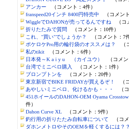
アンカー
（コメント：4件）
franspeed20インチ 8400円特売中
（コメント
WiggleでDAHONが売ってるんですね
（コメ
折りたたみで質問
（コメント：10件）
これ、"買い"でしょうか？
（コメント：7
ポケロケPro用の輪行袋のオススメは？
（コ
私のtikit
（コメント：6件）
日本発～K a i y u （カイユウ）
（コメン
台湾でミニベロ購入
（コメント：1件）
ブロンプトンを
（コメント：20件）
東京新宿でBIKE FRIDAYが買えるぞ！
（コ
あやしいミニベロ、化けるかも・・・
（コ
451ホイールのDAHON-OEM Oyama Crosstow
件）
Dahon Curve XL
（コメント：9件）
釣行用の折りたたみ自転車について
（コメ
ダホンメトロやそのOEMを軽くするには？