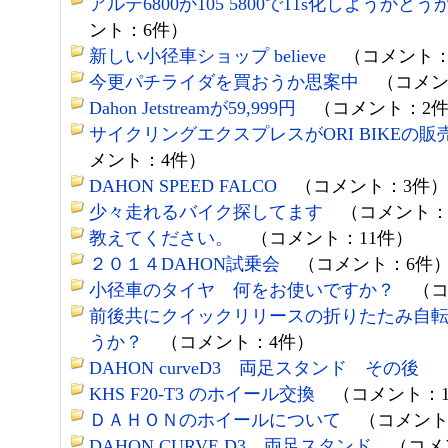
アルテ6800か105 5800で11s化しようかど
ント：6件）
新しい小径車ショップ believe
（コメント：
今更パチライダを買おうか思案中
（コメン
Dahon Jetstreamが59,999円
（コメント：2件
サイクリングエクスプレスがORI BIKEの
メント：4件）
DAHON SPEED FALCO
（コメント：3件）
少々走れるバイク探してます
（コメント：
教えてください。
（コメント：11件）
２０１４DAHON試乗会
（コメント：6件
小径車のタイヤ 何をお使いですか？
（コ
前後共にクイックリリースの折りたたみ自
うか？
（コメント：4件）
DAHON curveD3 両足スタンド その後
（
KHS F20-T3 のホイール交換
（コメント：1
ＤＡＨＯＮのホイールについて
（コメント
DAHON CURVE D3 両足スタンド
（コメン