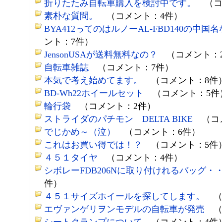
折りたたみ自転車購入を検討中です。
（コ
素朴な質問。
（コメント：4件）
BYA412ってのはルノーAL-FBD140の中国
ント：7件）
JensonUSAが送料無料なの？
（コメント：
自転車雑誌
（コメント：7件）
本気で考え始めてます。
（コメント：8件
BD-Wh22ホイールセット
（コメント：5件
輪行袋
（コメント：2件）
ストライダのパチモン DELTA BIKE
（コメ
でじかめ～（泣）
（コメント：6件）
これはお買い得では！？
（コメント：5件
４５１タイヤ
（コメント：4件）
シボレーFDB206Nに取り付けれるバッグ・
件）
４５１サイズホイールを探してします。
（
エヴァンゲリヲンモデルの自転車が発売
（