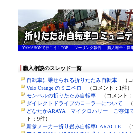
YAMAHONで行こう！TOP
ツーリング報告
購入報告・愛
購入相談のスレッド一覧
自転車に乗せられる折りたたみ自転車
（コ
Velo Orange のミニベロ
（コメント：1件）
モンベルの折りたたみ自転車
（コメント：
ダイレクトドライブのローラーについて
（
どなたかARAYA マイクロハリー ご存知
ト：9件）
新参メーカー折り畳み自転車CARACLE
（コ