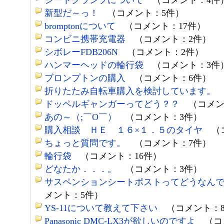
シートクランプについて
（コメント：4件
新型だ～っ！
（コメント：5件）
bromptonについて
（コメント：17件）
コンビニ携帯充電器
（コメント：2件）
シボレーFDB206N
（コメント：2件）
ハンマーヘッドの輪行袋
（コメント：3件
ブロンプトンの購入
（コメント：6件）
折りたたみ自転車購入を検討しています。
ドッペルギャンガーってどう？？
（コメン
あの～（;￣O￣）
（コメント：3件）
購入相談 ＨＥ １６×１．５のタイヤ
（コ
ちょっと質問です。
（コメント：7件）
輪行袋
（コメント：16件）
どなたか．．．。
（コメント：3件）
サスペンションシートポストってどうなん
メント：5件）
YS-11について教えて下さい
（コメント：8
Panasonic DMC-LX3が欲しいのですよ
（コメ