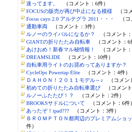
迷ってます。
（コメント：6件）
FOCUSの販売が再び中止になる模様
（コメ
Focus cayo 2.0 アルテグラ 2011・・・
（コメ
通勤車両
（コメント：3件）
ルノーのライバルになるか？
（コメント：
GIANTの折りたたみ自転車
（コメント：6
あけおめ！新春マル秘情報！
（コメント：
DREAMSLIDE
（コメント：10件）
自転車用ライトのお奨めってありますか？
CycleOps Powertap Elite
（コメント：4件）
ＤＡＨＯＮ！２０１１モデル～♪
（コメント
初めての折りたたみ自転車選び
（コメント
ルノーふたたび！？
（コメント：2件）
BROOKSサドルについて
（コメント：6件
あったぞ！ipad???
（コメント：3件）
ＢＲＯＭＰＴＯＮ都周辺のプレミアムショ
件）