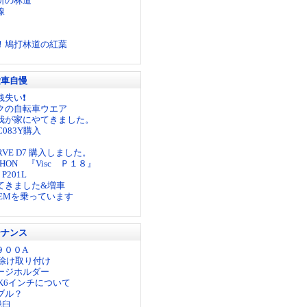
所の林道
線
！鳩打林道の紅葉
愛車自慢
銭失い❗
クの自転車ウエア
我が家にやてきました。
C083Y購入
URVE D7 購入しました。
HON 『Visc Ｐ１８』
a P201L
てきました&増車
OEMを乗っています
テナンス
 ９００A
泥除け取り付け
ージホルダー
AIK6インチについて
ブル？
脱臼