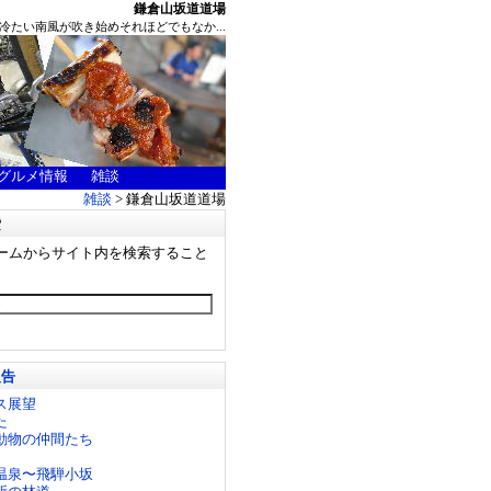
鎌倉山坂道道場
たい南風が吹き始めそれほどでもなか...
グルメ情報
雑談
雑談
> 鎌倉山坂道道場
索
ームからサイト内を検索すること
報告
ス展望
た
動物の仲間たち
温泉〜飛騨小坂