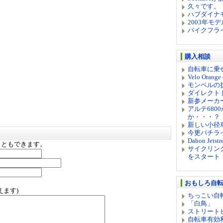
久々です。
ハブダイナ
2003年モデ
バイクフラ
購入相談
自転車に乗
Velo Ora
モンベルの
ダイレクト
新参メーカー
アルテ6800
か・・・？
新しい小径車シ
今更パチラ
Dahon Jets
こともできます。
サイクリング
をスタート
おもしろ自
えます)
ちっこい自
「白鳥」
ストリート
自転車有効