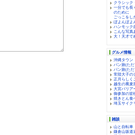
クラシック
一分でも長
のために （
ごっこをし
ぼよんぼよ
ハンモック
こんな写真
大！天才て
グルメ情報
沖縄タウン
パン旅(ただ
パン旅(ただ
常陸大子の
正月らしく
越生の蕎麦
大宮バリア
御参加の皆
焼きとん食
埼玉サイクリ
雑談
山と自転車
鎌倉山坂道