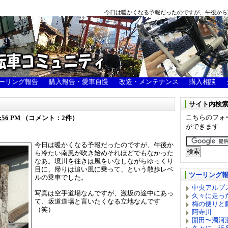
今日は暖かくなる予報だったのですが、午後から冷
ーリング報告
購入報告・愛車自慢
改造・メンテナンス
購入相談
サイト内検
こちらのフォ
:56 PM
（コメント：2件）
ができます
今日は暖かくなる予報だったのですが、午後か
ら冷たい南風が吹き始めそれほどでもなかった
なあ。境川を往きは風をいなしながらゆっくり
目に、帰りは追い風に乗って、という散歩レベ
ツーリング
ルの乗車でした。
中央アルプ
写真は空手道場なんですが、激坂の途中にあっ
久々に走っ
て、坂道道場と言いたくなる立地なんです
梅の便りと
（笑）
阿寺川
開田〜濁河