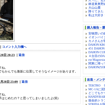
久々に、近
林道東奥野
大山山麓
降りてきた
私は大好き
購入報告・
安物買いの
イオンバイ
カメさんが
DAHON KB
｜
コメント入力欄へ
451 DAHON
DAHON C
28日 20:23
｜
返信
４台目のDA
esr Magnesi
関東に帰っ
DAHONの
すね。
でもかんでも激坂に位置してそうなイメージがあります。
改造・メン
月28日 23:09
｜
返信
TEKTRO
MC-1Aに
どこでもケ
すね。
HANDYB
はじめたの？と思ってしまいましたよ(笑)
致命的トラ
STRIDA が