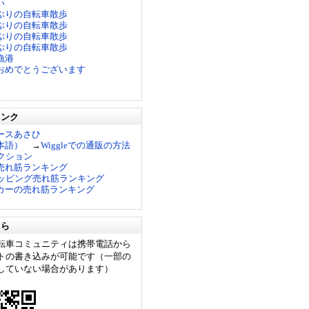
い
ぶりの自転車散歩
ぶりの自転車散歩
ぶりの自転車散歩
ぶりの自転車散歩
漁港
おめでとうございます
リンク
ースあさひ
日本語）
→
Wiggleでの通販の方法
ークション
売れ筋ランキング
ショッピング売れ筋ランキング
カーの売れ筋ランキング
ちら
転車コミュニティは携帯電話から
トの書き込みが可能です（一部の
していない場合があります）