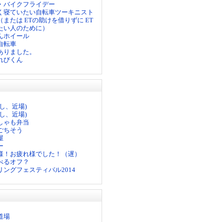
・バイクフライデー
く寝ていたい自転車ツーキニスト
または ETの助けを借りずに ET
たい人のために）
んホイール
自転車
ありました。
れびくん
し、近場)
し、近場)
しゃも弁当
ごちそう
屋
ー
様！お疲れ様でした！（遅）
べるオフ？
ングフェスティバル2014
道場