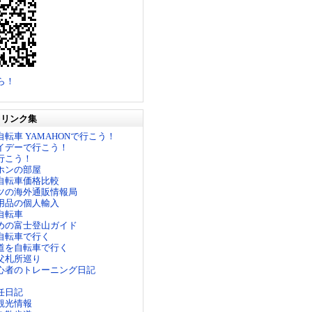
ら！
とリンク集
転車 YAMAHONで行こう！
イデーで行こう！
行こう！
ホンの部屋
自転車価格比較
ツの海外通販情報局
用品の個人輸入
自転車
めの富士登山ガイド
自転車で行く
道を自転車で行く
父札所巡り
心者のトレーニング日記
任日記
観光情報