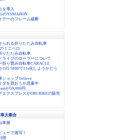
モを導入
ルのYAMAHON
イデーのフレーム破断
せられる折りたたみ自転車
nge のミニベロ
折りたたみ自転車
ドライブのローラーについて
折り畳み自転車CARACLE
か105 5800で11s化しようかどう
ョップ believe
イダを買おうか思案中
treamが59,999円
エクスプレスがORI BIKEの販売
転車大集合
転車展
ビューで激写！
利用