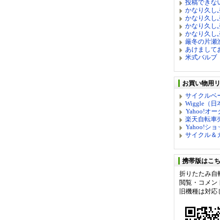
投稿できな
かなり久し
かなり久し
かなり久し
かなり久し
厳冬の片瀬
あけまして
米式バルブ
お買い物用
サイクルベ
Wiggle（
Yahoo!オ
楽天自転車
Yahoo!
サイクル＆
携帯版はこ
折りたたみ自
閲覧・コメン
旧機種は対応