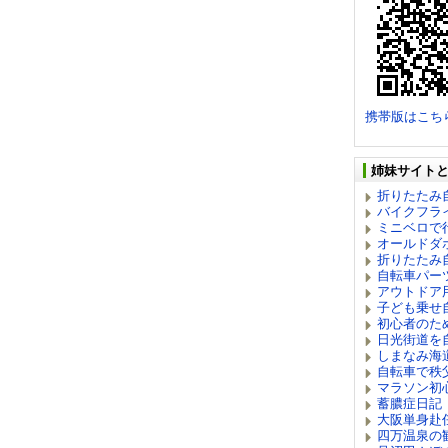
携帯版はこち
姉妹サイト
折りたたみ自
バイクフラ
ミニベロで
オールドダ
折りたたみ
自転車パー
アウトドア
子ども乗せ
初心者のた
日光街道を
しまなみ海
自転車で秩
マラソン初
蓄膿症日記
大阪単身赴
四万温泉の