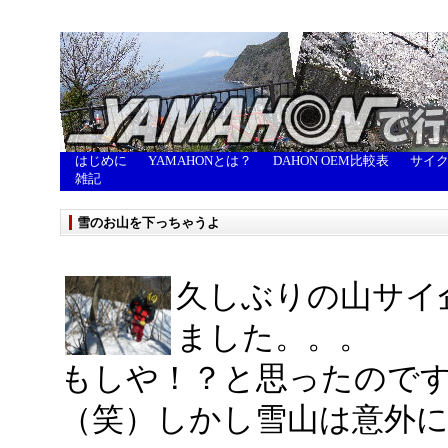
はじめに
YAMAHONとは？
DAHON OEM比較表
サイ
雑記
雪のお山を下っちゃうよ
久しぶりの山サイ
ました。。。
もしや！？と思ったので
（笑）しかし雪山は意外