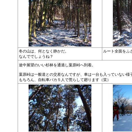
冬の山は、何となく静かだ。
ルート全面をふ
なんででしょうね？
途中展望のいい杉林を通過し葉原峠へ到着。
葉原峠は一般道との交差なんですが、車は一台も入っていない様
もちろん、自転車バカ５人で荒らして廻ります（笑）