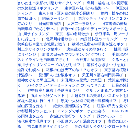
さいたま市東部の川巡りサイクリング
|
烏川・榛名白川＆長野堰
の水路跡巡りポタリング
|
東伊豆を熱川から熱海へ〜
|
伊豆の
ティング
|
東京下町・運河跡の親水公園巡り
|
福岡・博多の観
由で日田へ
|
阿蘇ツーリング！
|
東京シティサイクリング２０
寺めぐり
|
日光街道探訪
|
大宮二十景巡り♪
|
旧東海道の難所
自転車道でわさび田へ
|
吉原〜山谷地区のディープなスポットを
山1周サイクリング
|
東京 桜の名所散歩
|
伊豆半島１周ツー
しに行こう！
|
北沢川緑道散歩♪
|
南房総林道ツーリング
|
つ
勢崎自転車道で赤城颪と戦う
|
横浜の見所＆中華街を巡るポタ
|
川上水サイクリング散歩♪
|
忠臣蔵ゆかりの地を行く
|
桃園川
にリベンジ
|
紅葉の日光をマウンテンバイクで行く
|
手賀沼の
スカイラインを自転車で行く！
|
石神井川源流探訪
|
ぐるっとま
摩川サイクリングロードのんびりオフ
|
浦和うなぎまつりを見に
道路で札幌へ
|
箱根の山は天下の険！？なオフ
|
東京都内桜巡
津温泉へ
|
見沼田んぼお散歩オフ
|
天王川＆藤右衛門川再び
|
福神めぐりと黒山三滝
|
末田用水＆元荒川の水辺
|
荒川左岸探
く
|
バイクフライデーミーティングに行ってきたよ
|
紅葉の妙
へ
|
谷中銀座と麻布十番納涼まつり
|
グルッとまるごと栄村１
る旅
|
丸山から秩父へ下る
|
川越＆狭山の美味しいスポットを
桜堤へ花見に行こう！
|
嶺岡中央林道で房総半島横断オフ
|
与
城山西面を走る！
|
絶景の渡瀬渓谷を下る
|
紅葉の日光を愛で
の都幾川ダウンヒル
|
アマンダでポケロケと出会う
|
HANDY
る雨降山を走る
|
赤城山で修行ツーリング
|
緑のヘルシーロー
沼代用水で花見オフ
|
小田原グルメと温泉のオフ
|
寄居の山と
る
|
吉見町周遊サイクリング
|
冬の荒川サイクリングロードを