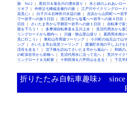
旅 Vol.2
|
黒目川＆落合川の湧水巡り
|
水と緑のふれあいロー
りオフ
|
外秩父七峰縦走修行の旅
|
江戸川サイクリングロード
花見に♪
|
白子川＆石神井川水辺の旅
|
吉浜から山田町へ〜岩
で〜岩手への旅５日目
|
浪江町から塩竃へ〜岩手への旅４日目
|
日目
|
さいたま市から宇都宮〜岩手への旅１日目
|
自転車で富
面を下ろう！
|
多摩湖自転車道＆玉川上水
|
見沼代用水から柴
リングロードから都内へ
|
川越・狭山里山巡り
|
葛西用水南から北
見に行こう♪
|
東松山市周遊ツーリング
|
小川町の仙元山で山
ング
|
さいたま市お花見ツーリング
|
渡瀬貯水池の干し上げを
渓谷を走る！
|
沈下橋を訪ねてさいたま市から嵐山へ
|
和紙の
の町深谷市から前橋へ
|
見沼代用水に沿って北へ
|
荒川サイク
リングロード＆元町家
|
十和田湖＆八甲田山を走る！
|
下北半
折りたたみ自転車趣味♪
since 2