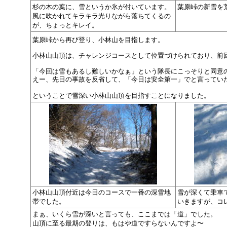
杉の木の葉に、雪というか氷が付いています。
葉原峠の新雪を
風に吹かれてキラキラ光りながら落ちてくるの
が、ちょっとキレイ。
葉原峠から再び登り、小林山を目指します。
小林山山頂は、チャレンジコースとして位置づけられており、前
「今回は雪もあるし難しいかなぁ」という隊長にこっそりと同意の気
えー、先日の事故を反省して、「今日は安全第一」でと言ってい
ということで雪深い小林山山頂を目指すことになりました。
小林山山頂付近は今日のコースで一番の深雪地
雪が深くて乗車
帯でした。
いきますが、コ
まぁ、いくら雪が深いと言っても、ここまでは「道」でした。
山頂に至る最期の登りは、もはや道ですらないんですよ〜