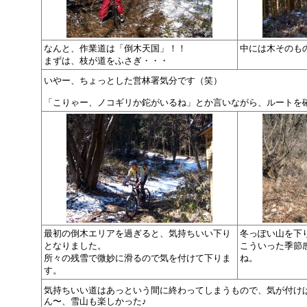
なんと、作業道は「倒木天国」！！
中には木そのも
まずは、枝が道をふさぎ・・・
いやー、ちょっとした営林署気分です（笑）
「こりゃー、ノコギリか鉈がいるね」とか言いながら、ルートを
最初の倒木エリアを過ぎると、気持ちいい下り
冬っぽい山を下
となりました。
こういった季節
所々の残雪で微妙に滑るので気を付けて下りま
ね。
す。
気持ちいい道はあっという間に終わってしまうもので、気が付け
ん〜、雪山も楽しかった♪