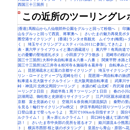
西国三十三箇所
|
この近所のツーリングレ
[香港] 馬鞍山から八仙嶺郊外公園をグルッと回って粉嶺へ
|
印旛
山をグルッと回って西貢、将軍澳へ
|
さいたまの魅力再発見ポタ
際空港サイクリング
|
[香港] ランタオ島観光 ムイウオ(梅窩)～
く
|
埼玉サイクリングフェスティバル2011に参加してきたよ
|
表・裏六甲ドライブウェイと灘の酒蔵巡り
|
裏六甲！有馬街道で
ヒの憂鬱の聖地巡礼ポタ
|
小田原ブラブラ散歩
|
尼崎市の桜の
国三十三箇所] 大和中央自転車道＆六番～八番
|
関東平野 水路
国三十三箇所] 紀三井寺＆粉河寺＆施福寺＆葛井寺
|
自転車みど
ム
|
琵琶湖疏水と紅葉の京都サイクリング
|
埼玉サイクリング
リン・ロードとディープな尼崎を行く
|
琵琶湖一周自転車の旅(西
転車道＆北大阪サイクルライン・北大阪周遊自転車道
|
武庫川サ
峠・神流川 北秩父周回ツーリング
|
水源の町 山北町・丹沢湖 自
ーリング２日目
|
房総半島１周？ツーリング１日目
|
春の小川
訪湖周辺、御柱祭と史跡巡りサイクリング
|
江戸川区親水緑道巡
京都 富士見坂めぐり
|
空堀川＆奈良橋川源流探訪
|
秦野の里
を見る！輪行サイクリングin秩父
|
伊豆半島時計回りツーリング(
口登山道まで登っちゃうよ
|
荒川で100kmを目指すオフ
|
国分
ルクライム！
|
美ヶ原ヒルクライム！
|
田口峠を越えて謎の地
訪！
|
さいたま市中央部の見所を巡るオフ
|
姫川源流＆小熊黒
ト
|
横浜市西部 桜と坂のポタリング
|
皇居から青山・原宿へ花見