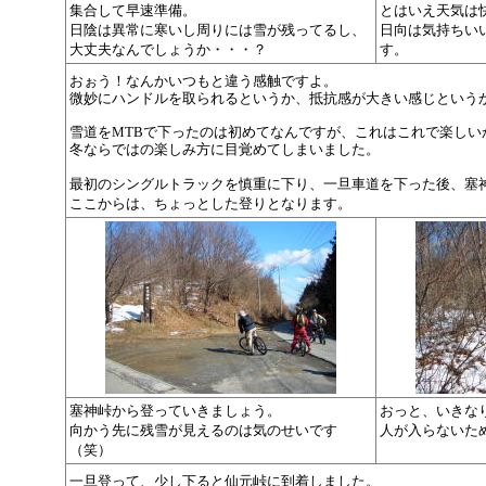
集合して早速準備。
とはいえ天気は
日陰は異常に寒いし周りには雪が残ってるし、
日向は気持ちい
大丈夫なんでしょうか・・・？
す。
おぉう！なんかいつもと違う感触ですよ。
微妙にハンドルを取られるというか、抵抗感が大きい感じという
雪道をMTBで下ったのは初めてなんですが、これはこれで楽しい
冬ならではの楽しみ方に目覚めてしまいました。
最初のシングルトラックを慎重に下り、一旦車道を下った後、塞
ここからは、ちょっとした登りとなります。
塞神峠から登っていきましょう。
おっと、いきな
向かう先に残雪が見えるのは気のせいです
人が入らないた
（笑）
一旦登って、少し下ると仙元峠に到着しました。