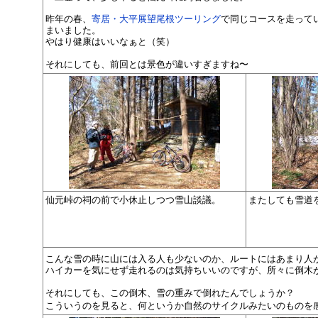
昨年の春、
寄居・大平展望尾根ツーリング
で同じコースを走って
まいました。
やはり健康はいいなぁと（笑）
それにしても、前回とは景色が違いすぎますね〜
仙元峠の祠の前で小休止しつつ雪山談議。
またしても雪道
こんな雪の時に山には入る人も少ないのか、ルートにはあまり人
ハイカーを気にせず走れるのは気持ちいいのですが、所々に倒木
それにしても、この倒木、雪の重みで倒れたんでしょうか？
こういうのを見ると、何というか自然のサイクルみたいのものを