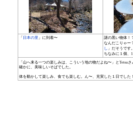
「
日本の里
」に到着〜
謎の黒い物体！
なんだこりゃー
し
」だそうです
ちなみに１個、1
「山へ来る一つの楽しみは、こういう地の物だよね〜」とTetsuさ
確かに、美味しいそばでした。
体を動かして楽しみ、食でも楽しむ。ん〜、充実した１日でした