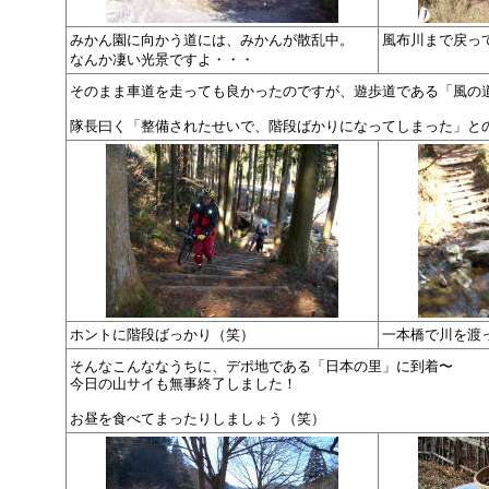
みかん園に向かう道には、みかんが散乱中。
風布川まで戻っ
なんか凄い光景ですよ・・・
そのまま車道を走っても良かったのですが、遊歩道である「風の
隊長曰く「整備されたせいで、階段ばかりになってしまった」と
ホントに階段ばっかり（笑）
一本橋で川を渡
そんなこんななうちに、デポ地である「日本の里」に到着〜
今日の山サイも無事終了しました！
お昼を食べてまったりしましょう（笑）