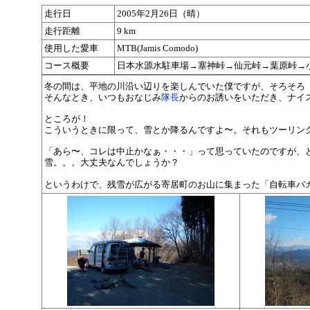
走行日
2005年2月26日（晴）
走行距離
9 km
使用した愛車
MTB(Jamis Comodo)
コース概要
日本水源水駐車場→塞神峠→仙元峠→葉原峠→
冬の間は、平地の川沿い辺りを楽しんでいた僕ですが、そろそろ
そんなとき、いつもおなじみ
隊長
からのお誘いをいただき、ナイ
ところが！
こういうときに限って、雪とか降るんですよ〜。それもツーリン
「あら〜、コレは中止かなぁ・・・」って思っていたのですが、
雪。。。大丈夫なんでしょうか？
というわけで、残雪が広がる寄居町のお山に集まった「自転車バ