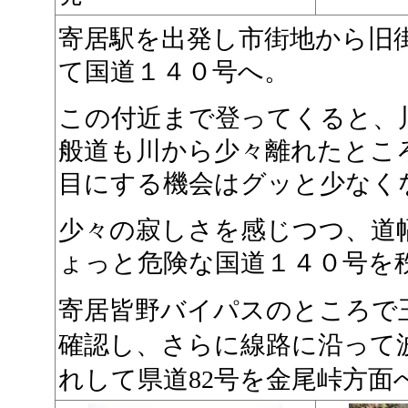
寄居駅を出発し市街地から旧
て国道１４０号へ。
この付近まで登ってくると、
般道も川から少々離れたとこ
目にする機会はグッと少なく
少々の寂しさを感じつつ、道
ょっと危険な国道１４０号を
寄居皆野バイパスのところで
確認し、さらに線路に沿って
れして県道82号を金尾峠方面