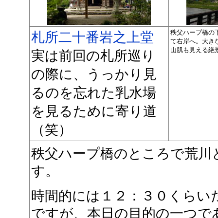
秩父ハープ橋の
札所二十番岩之上堂
て右岸へ。大き
山肌も見える絶
実は前回の札所巡り
の際に、うっかり見
るのを忘れた乳水場
を見るために寄り道
（笑）
秩父ハープ橋のところで荒川
す。
時間的には１２：３０くらい
ですが、本日の目的の一つで