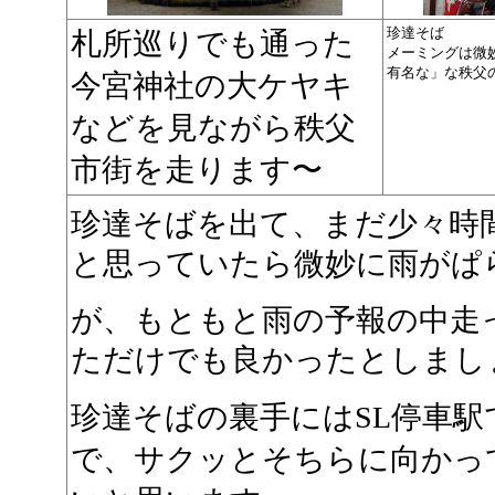
珍達そば
札所巡りでも通った
メーミングは微
有名な」な秩父
今宮神社の大ケヤキ
などを見ながら秩父
市街を走ります〜
珍達そばを出て、まだ少々時
と思っていたら微妙に雨がぱらつ
が、もともと雨の予報の中走
ただけでも良かったとしまし
珍達そばの裏手にはSL停車
で、サクッとそちらに向かっ