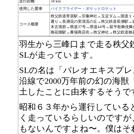
走行距離
34 km
使用した愛車
バイクフライデー・ポケットロケット
秩父鉄道寄居駅→宗像神社→玉淀ダム→国道１
通り→長瀞花の里清流の丘→秩父鉄道長瀞駅→
コース概要
木古墳群→県道37号→県道44号→荻平歌舞伎
御花畑駅→番場商店街→秩父神社→秩父鉄道御
羽生から三峰口まで走る秩父
SLが走っています。
SLの名は「パレオエキスプレ
沿線で2000万年前の幻の海
土したことに由来するそうで
昭和６３年から運行している
く走っているらしいのですが
もないんですよね〜。僕はそ