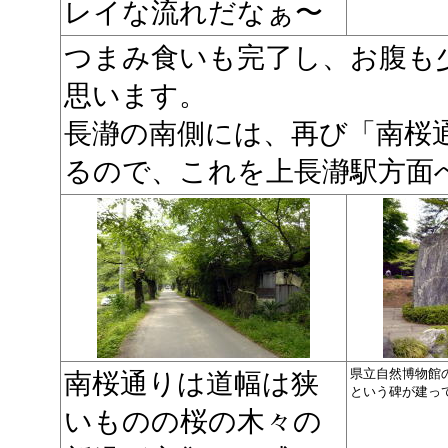
レイな流れだなぁ〜
つまみ食いも完了し、お腹も
思います。
長瀞の南側には、再び「南桜
るので、これを上長瀞駅方面
県立自然博物館
南桜通りは道幅は狭
という碑が建っ
いものの桜の木々の