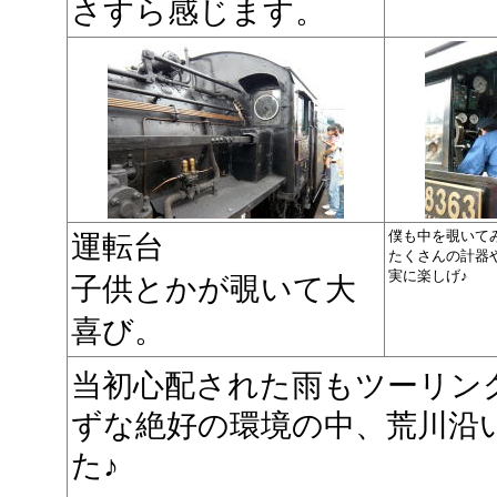
さすら感じます。
僕も中を覗いて
運転台
たくさんの計器
実に楽しげ♪
子供とかが覗いて大
喜び。
当初心配された雨もツーリン
ずな絶好の環境の中、荒川沿
た♪