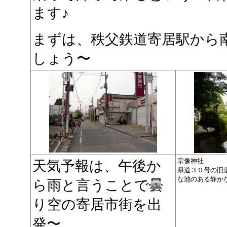
ます♪
まずは、秩父鉄道寄居駅から
しょう〜
宗像神社
天気予報は、午後か
県道３０号の旧
な池のある静か
ら雨と言うことで曇
り空の寄居市街を出
発〜