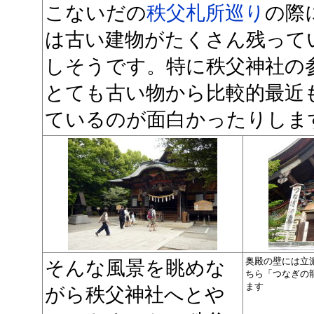
こないだの
秩父札所巡り
の際
は古い建物がたくさん残って
しそうです。特に秩父神社の
とても古い物から比較的最近
ているのが面白かったりしま
奥殿の壁には立
そんな風景を眺めな
ちら「つなぎの
ます
がら秩父神社へとや