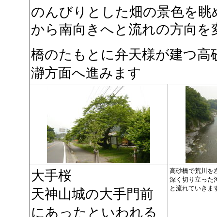
のんびりとした畑の景色を眺
から南向きへと流れの方向を
橋のたもとに弁天様が建つ高
瀞方面へ進みます
高砂橋で荒川を
大手桜
深く切り立った
と流れていきま
天神山城の大手門前
にあったといわれる