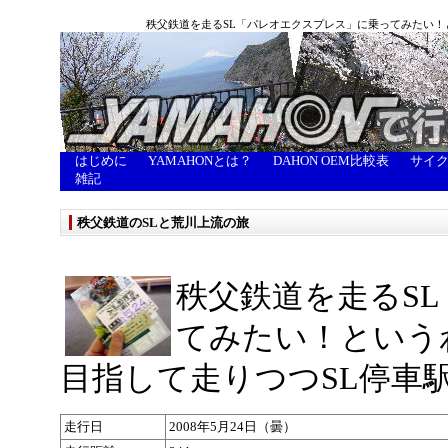
秩父鉄道を走るSL「パレオエクスプレス」に乗ってみたい！
はじめに
YAMAHONとは？
DAHON OEM比較表
サイ
雑記
秩父鉄道のSLと荒川上流の旅
秩父鉄道を走るS
てみたい！という
目指して走りつつSL停車
走行日
2008年5月24日（曇）