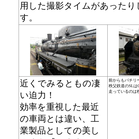
用した撮影タイムがあったり
す。
前からもパチリ
近くでみるともの凄
秩父鉄道のSLは
走っているのは
い迫力！
効率を重視した最近
の車両とは違い、工
業製品としての美し