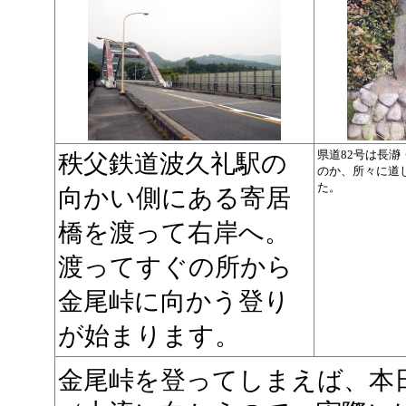
県道82号は長
秩父鉄道波久礼駅の
のか、所々に道
た。
向かい側にある寄居
橋を渡って右岸へ。
渡ってすぐの所から
金尾峠に向かう登り
が始まります。
金尾峠を登ってしまえば、本