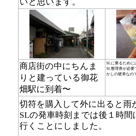
いと思います。
SLに乗るために
商店街の中にちんま
SL整理券が必
かしの硬券なので
りと建っている御花
畑駅に到着〜
切符を購入して外に出ると雨
SLの発車時刻までは後１時
行くことにしました。