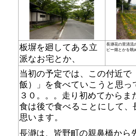
長瀞花の里清流
板塀を廻してある立
ピー畑とかを眺
派なお宅とか、
当初の予定では、この付近で
飯）」を食べていこうと思っ
３０。。。走り初めてからま
食は後で食べることにして、
思います。
長瀞は、皆野町の親鼻橋から先