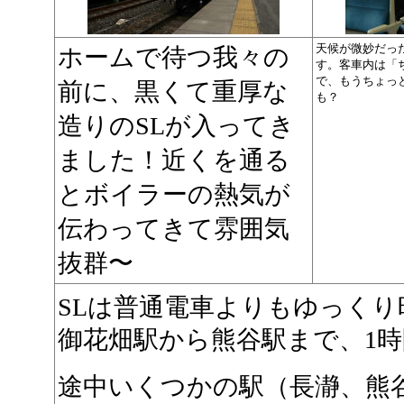
天候が微妙だっ
ホームで待つ我々の
す。客車内は「
で、もうちょっ
前に、黒くて重厚な
も？
造りのSLが入ってき
ました！近くを通る
とボイラーの熱気が
伝わってきて雰囲気
抜群〜
SLは普通電車よりもゆっく
御花畑駅から熊谷駅まで、1時
途中いくつかの駅（長瀞、熊