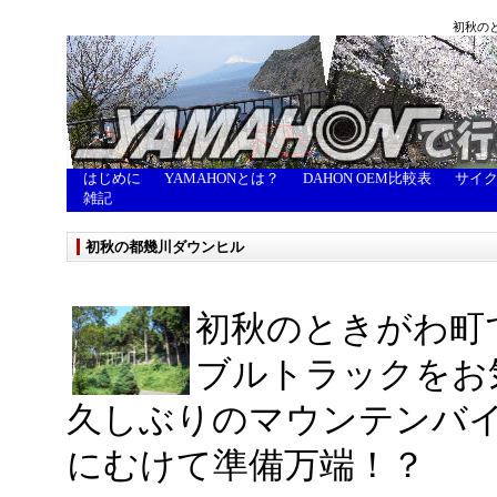
初秋の
はじめに
YAMAHONとは？
DAHON OEM比較表
サイ
雑記
初秋の都幾川ダウンヒル
初秋のときがわ町
ブルトラックをお
久しぶりのマウンテンバ
にむけて準備万端！？