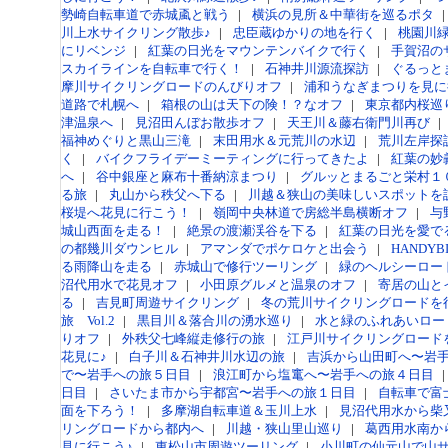
勢崎自転車道で赤城颪と戦う
|
横浜の見所＆中華街を巡るポタ
|
川上水サイクリング散歩♪
|
忠臣蔵ゆかりの地を行く
|
桃園川
にリベンジ
|
紅葉の日光をマウンテンバイクで行く
|
手賀沼の
スカイラインを自転車で行く！
|
石神井川源流探訪
|
ぐるっとま
摩川サイクリングロードのんびりオフ
|
浦和うなぎまつりを見に
道路で札幌へ
|
箱根の山は天下の険！？なオフ
|
東京都内桜巡
津温泉へ
|
見沼田んぼお散歩オフ
|
天王川＆藤右衛門川再び
|
福神めぐりと黒山三滝
|
末田用水＆元荒川の水辺
|
荒川左岸探
く
|
バイクフライデーミーティングに行ってきたよ
|
紅葉の妙
へ
|
谷中銀座と麻布十番納涼まつり
|
グルッとまるごと栄村１
る旅
|
丸山から秩父へ下る
|
川越＆狭山の美味しいスポットを
桜堤へ花見に行こう！
|
嶺岡中央林道で房総半島横断オフ
|
与
城山西面を走る！
|
絶景の渡瀬渓谷を下る
|
紅葉の日光を愛で
の都幾川ダウンヒル
|
アマンダでポケロケと出会う
|
HANDY
る雨降山を走る
|
赤城山で修行ツーリング
|
緑のヘルシーロー
沼代用水で花見オフ
|
小田原グルメと温泉のオフ
|
寄居の山と
る
|
吉見町周遊サイクリング
|
冬の荒川サイクリングロードを
旅 Vol.2
|
黒目川＆落合川の湧水巡り
|
水と緑のふれあいロー
りオフ
|
外秩父七峰縦走修行の旅
|
江戸川サイクリングロード
花見に♪
|
白子川＆石神井川水辺の旅
|
吉浜から山田町へ〜岩
で〜岩手への旅５日目
|
浪江町から塩竃へ〜岩手への旅４日目
|
日目
|
さいたま市から宇都宮〜岩手への旅１日目
|
自転車で富
面を下ろう！
|
多摩湖自転車道＆玉川上水
|
見沼代用水から柴
リングロードから都内へ
|
川越・狭山里山巡り
|
葛西用水南から北
見に行こう♪
|
東松山市周遊ツーリング
|
小川町の仙元山で山