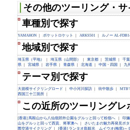
その他のツーリング・サ
車種別で探す
YAMAHON
|
ポケットロケット
|
ARKS501
|
ルノー AL-FDB1
地域別で探す
埼玉県（平地）
|
埼玉県（山間部）
|
東京都
|
茨城県
|
千葉
県
|
宮城県
|
岩手県
|
青森県
|
北海道
|
中国・四国
|
九
テーマ別で探す
大規模サイクリングロード
|
中小河川探訪
|
街中散歩
|
MTB
西国三十三箇所
|
この近所のツーリングレ
[香港] 馬鞍山から八仙嶺郊外公園をグルッと回って粉嶺へ
|
印旛
山をグルッと回って西貢、将軍澳へ
|
さいたまの魅力再発見ポタ
際空港サイクリング
|
[香港] ランタオ島観光 ムイウオ(梅窩)～