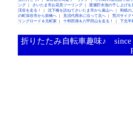
ング
|
さいたま市お花見ツーリング
|
渡瀬貯水池の干し上げを
渓谷を走る！
|
沈下橋を訪ねてさいたま市から嵐山へ
|
和紙の
の町深谷市から前橋へ
|
見沼代用水に沿って北へ
|
荒川サイク
リングロード＆元町家
|
十和田湖＆八甲田山を走る！
|
下北半
折りたたみ自転車趣味♪
since 2