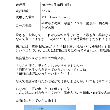
走行日
2005年9月18日（晴）
走行距離
22 km
使用した愛車
MTB(Jamis Comodo)
やすらぎの家→県道１７２号→勝負平→白石峠
コース概要
らぎの家
暑さも一段落して、これから自転車乗りにとって最も良い季節が
なんて言ってますが、いろいろ忙しくて全然愛車にまたがれてま
来月には、隊長＆Franceさんと「日本三大峠のひとつ雁坂峠」
ということで、久しぶりにMTBに乗りにやってきました、都幾川
集合場所へ向かう車中での出来事。
「なんか凄く、早く付いちゃいそうですよね〜」
「時間があるなら自走っていうのもありですよね」
「修行の練習にいっちゃいますか！？」
なんて会話がされたかは定かではありませんが、いつもは車でデ
ちなみに、言い出したのは僕です（笑）
こんな試みに付き合ってくれた、筋金入りの自転車バ●は僕を含
白石峠に向けていざ出発！！