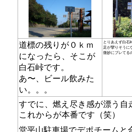
とりあえず白石
道標の残りが０ｋｍ
足が攣りそうに
微妙にブレてる
になったら、そこが
白石峠です。
あ〜、ビール飲みた
い。。。
すでに、燃え尽き感が漂う自
これからが本番です（笑）
堂平山駐車場でデポチームと