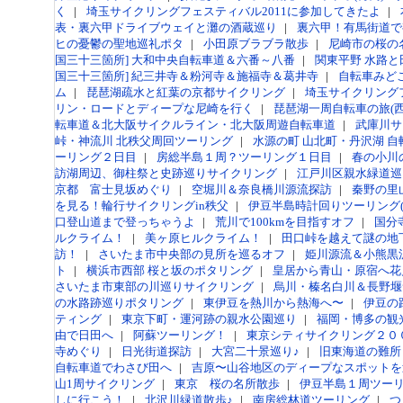
く
|
埼玉サイクリングフェスティバル2011に参加してきたよ
|
表・裏六甲ドライブウェイと灘の酒蔵巡り
|
裏六甲！有馬街道で
ヒの憂鬱の聖地巡礼ポタ
|
小田原ブラブラ散歩
|
尼崎市の桜の
国三十三箇所] 大和中央自転車道＆六番～八番
|
関東平野 水路
国三十三箇所] 紀三井寺＆粉河寺＆施福寺＆葛井寺
|
自転車みど
ム
|
琵琶湖疏水と紅葉の京都サイクリング
|
埼玉サイクリング
リン・ロードとディープな尼崎を行く
|
琵琶湖一周自転車の旅(西
転車道＆北大阪サイクルライン・北大阪周遊自転車道
|
武庫川サ
峠・神流川 北秩父周回ツーリング
|
水源の町 山北町・丹沢湖 自
ーリング２日目
|
房総半島１周？ツーリング１日目
|
春の小川
訪湖周辺、御柱祭と史跡巡りサイクリング
|
江戸川区親水緑道巡
京都 富士見坂めぐり
|
空堀川＆奈良橋川源流探訪
|
秦野の里
を見る！輪行サイクリングin秩父
|
伊豆半島時計回りツーリング(
口登山道まで登っちゃうよ
|
荒川で100kmを目指すオフ
|
国分
ルクライム！
|
美ヶ原ヒルクライム！
|
田口峠を越えて謎の地
訪！
|
さいたま市中央部の見所を巡るオフ
|
姫川源流＆小熊黒
ト
|
横浜市西部 桜と坂のポタリング
|
皇居から青山・原宿へ花見
さいたま市東部の川巡りサイクリング
|
烏川・榛名白川＆長野堰
の水路跡巡りポタリング
|
東伊豆を熱川から熱海へ〜
|
伊豆の
ティング
|
東京下町・運河跡の親水公園巡り
|
福岡・博多の観
由で日田へ
|
阿蘇ツーリング！
|
東京シティサイクリング２０
寺めぐり
|
日光街道探訪
|
大宮二十景巡り♪
|
旧東海道の難所
自転車道でわさび田へ
|
吉原〜山谷地区のディープなスポットを
山1周サイクリング
|
東京 桜の名所散歩
|
伊豆半島１周ツー
しに行こう！
|
北沢川緑道散歩♪
|
南房総林道ツーリング
|
つ