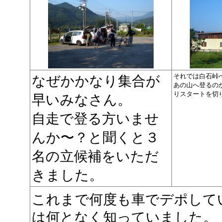
それでは白石峠
なぜかかなり集合が
あの山へ登るの
りスタートを切
早いみなさん。
自走で登る方いませ
んか〜？と聞くと３
名の立候補をいただ
きました。
これまで何度も車でデポして
は何となく知っていました。