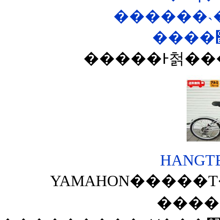
������˴
HANGTEN
YAMAHON�����Τ��
����