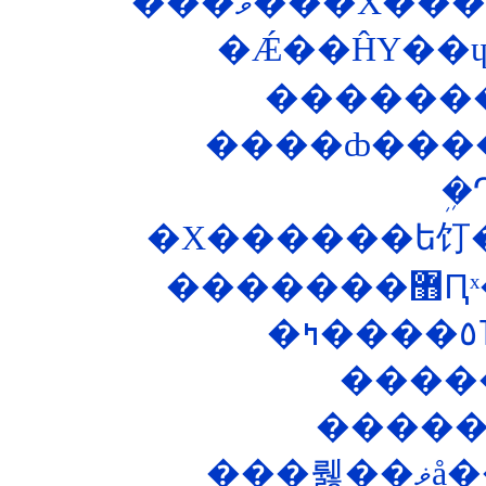
���ޥ���Х�
����ȸ���
�
��