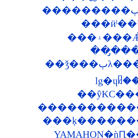
���ӥˡ�
��̡��
��ǯ�
lg�ɥᥤ
��ŷKC��
�����������
���ķ�������
YAMAHON�ǹԤ�