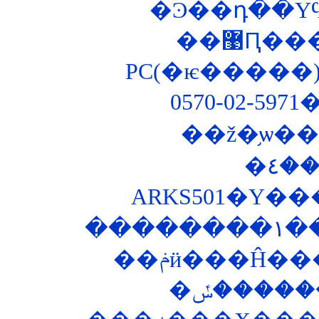
��޹Ԥ
PC(�ѥ�����)
0570-02-5
��ž�֥ѡ
ARKS501�Υ�
��