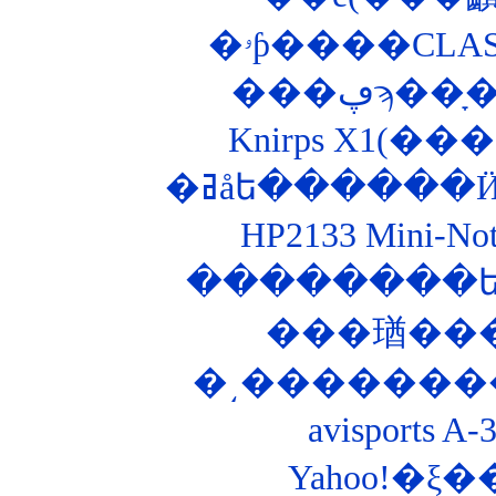
�ۥƥ����CLA
�ߥåե������
HP2133 Mini-
�͵��������Ȣ
avisports