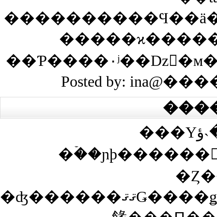
����������Ϥ��ä�
�����ϰ�����
Posted by: ina@���
���
���Υڡ����˴ؤ��봶
�ۡ��ɲþ������
�Ȥ�
�ʤ������ޤޤǤ����ǥ����Ȥ������Ȥ��ʤ��Ȥ��ϡ������Ȥ�ɽ���������ˤ��Υ����ȴ����ͤξ�ǧ��ɬ�פǤ�����ǧ�����ޤǤϥ����Ȥ�ɽ������ʤ��ΤǤ��Ф