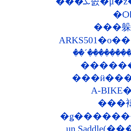
���ܥ졼�
�Ѻ
ARKS501�ο
���
�ǥ������
un Saddle(�