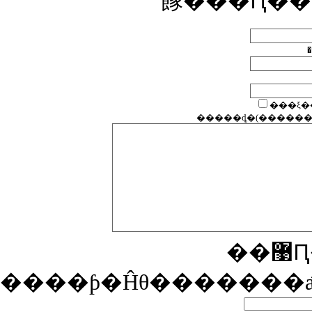
餯���Ԥ��
�
����ƥ�Ĥθ�������