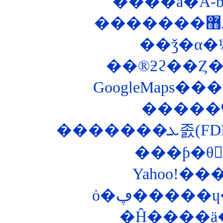
����ä�A-
��ǯ�α�
��®ƻϩ��Ȥ��ʤ
GoogleMaps
�����
�����
ȯ�ڥ�����
�Ĥ����ä