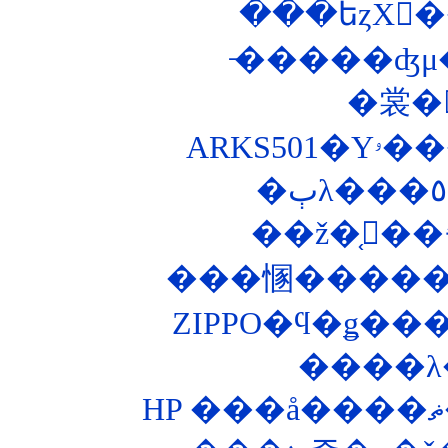
̵�����ʤμ�ž
�裳�
��ž�֤򥭡��
���㥵������
����λ