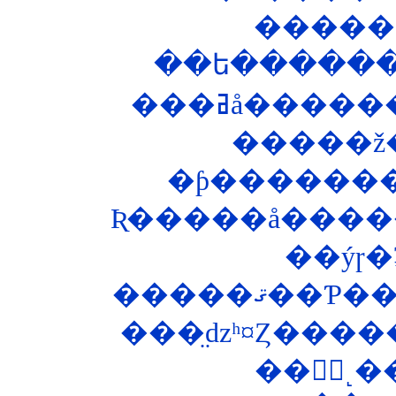
��ե������
�ƥ�������
Ʀ�����å�����
��ýɼ
���̤ǳʰ¤Ȥ���