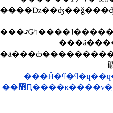
���ä���
�ä���ȸ���������
���Ĥ�ϥ�ϥ�ɥ��ɥ
��޹Ԥ����κ����