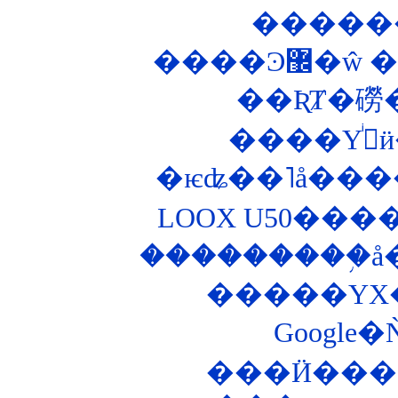
����Ͽ
��ƦȾ�磱
�
�ѥʥ��˥å���
LOOX U50���
���Ӥ���