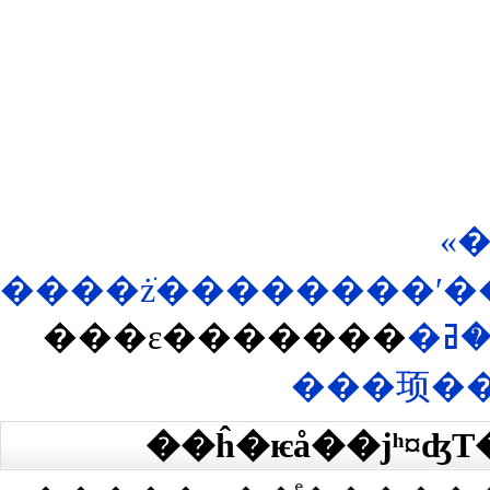
«
���ε�������
�ޥ������ߥ��ȡ��ݡ����֥륯
���顼��