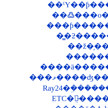
��ˤΥ��ƥ���
�����
����ä������
���ޥ����ʤ
Ray24�ܹ����
ETC�ֺܴ郎̵�