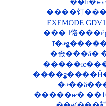
��ĥ�ѥå
����饤����
EXEMODE GD
���󥰥饹���ӥ
�����ѥ����
����ǥ����Ĥ�
�ޤ��ä��