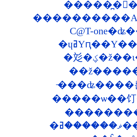
����������ASP
C@T-one�ʥ�