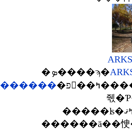
�ܤ����ϡ�
ARK
������
�פ򸫤��ߤ����ΤǤ������ʹ��ɤ��Ƴʰ¤ʥߥ˥٥����о