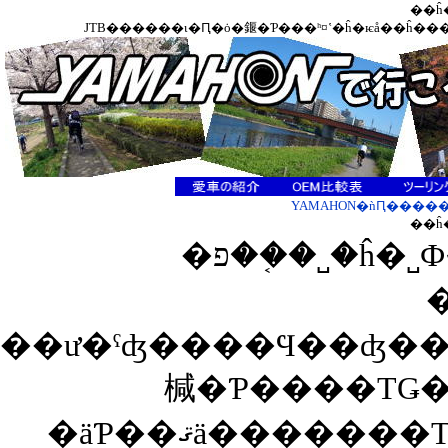
��ĥ
YAMAHON�ǹԤ����
��ĥ
�פ��֤�˽�ĥ
��ư�ˤʤ����Ϥ��ʤ��
椷�Ƥ����ΤǤ
�äƤ��ޤä����