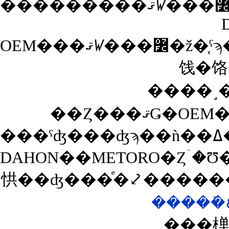
OEM���ޤꤿ���߼�ž�֤ˤϡ��֤���äȤ���Ϥɤ������������פäƤ����ѡ��Ĺ����ǲ��ʤ��ޤ��Ƥ����Τ⤢��Τ����դ�ɬ�פǤ����������Ĥ�YAMAHON��Ʊ�ͤξ�
饯�饹
����˼��
DAHON��METORO�Ȥۤ�Ʊ���ޤꤿ���߼�ž�֤����
㤨��ʤ���ͤ�⤦�����
���椫