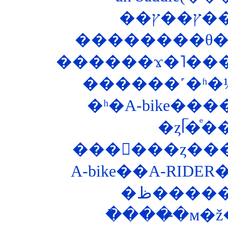
��
������ϫ�˥���
������˹�ʱ�
�ʰ�A-bike�
���󥰥���ȥ��
A-bike��A-RIDE