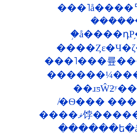
���˥å����ꥢ�
���ܶ�
�֥å����դΡ
����Ȥε�Ч�
���˥���륲���
������¼���
����ޥ饽�
������ե�åȥ