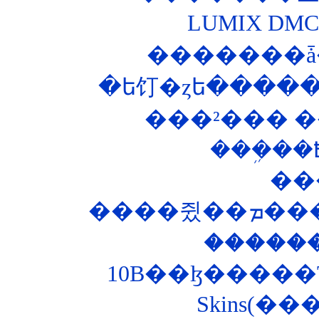
LUMIX DM
�������ǡ
�ե饤�ȥե�����
���²��� ��
��
����
�����
Skins(�