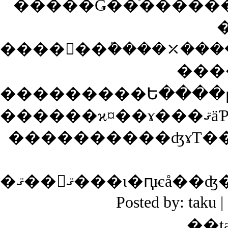
���
����������ʤɤΤ�
�ޤ��󡢤ޤ���ι�ԥ
Posted by: tak
��t