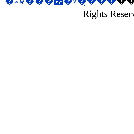
�ޤꤿ���߼�ž�ּ�̣��
��si
Rights Reser