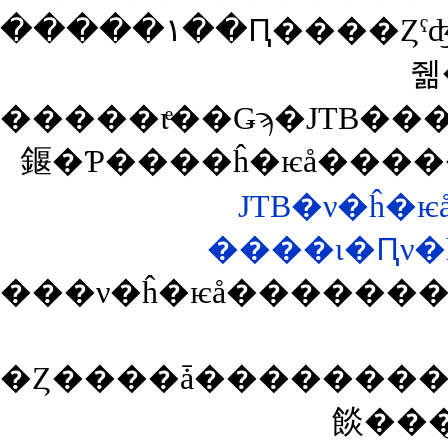
�����١��Ԥ����Ȥˤʤꤽ���ʤΤ�����ʡ���ʤ��
줾
�����ιͤ��Ǥϡ�JTB�
䤷�Ƥ����ĥ�ѥå����
JTB�ν�ĥ�
����ι�Ԥν
���ν�ĥ�ѥå������
�Ȥ����ǡ��������������ʤ����
餤���꤬