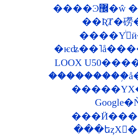
����Ͽ
��ƦȾ�磱
�
�ѥʥ��˥å���
LOOX U50���
���Ӥ���