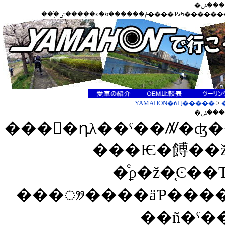
YAMAHON�ǹԤ�����
>
���Ѥ�餺��ž
�ͤϼ�ž�֤Ͼ
��ñ�ˤ�