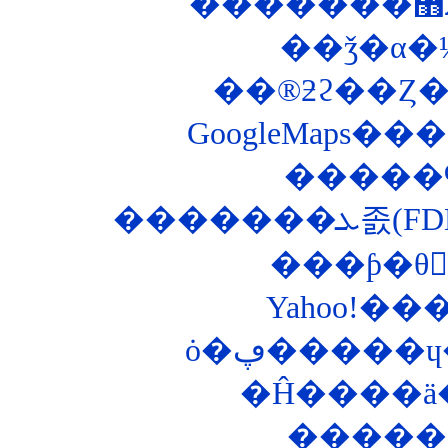
��ǯ�α�
��®ƻϩ��Ȥ��ʤ
GoogleMaps
�����
�����
ȯ�ڥ�����
�Ĥ����ä