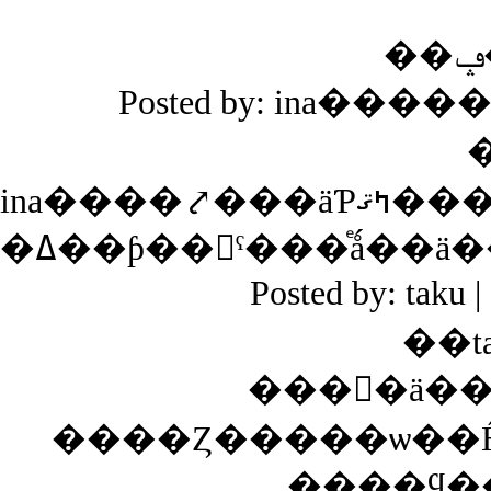
Posted by: ina����
Posted by: tak
��t
����ϥ�