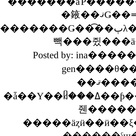
�䤳��ޤ
�������Ǥ��͡��ٻλ����Ф������ݽ�������ǡ����ΤȤ��Ϥޤ��
빽���쥤���ä
Posted by: ina����
gen����θ
��ޤ������Х����ե饤
�ǡ��Υ��ᥤ���ߡ��ƥ��󥰤Ǥ�����Ϥä�����äƤ��
줸�����
������ˤϣ