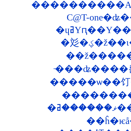
����������ASP
C@T-one�ʥ�
��ĥ�ѥå