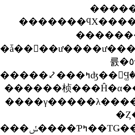
����
�������
�ǡ��򰦤��ư����ư����᤮���
�����⤦�
������桢���Ĥ�α��
�Ȥ
���ݽ����Ƥߤ��ΤǤ��������ޤ����֤���������ʤ�Τ�����ޤ���(T