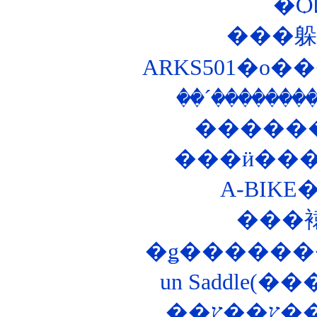
�Ѻ
ARKS501�ο
���
�ǥ������
un Saddle(�
��