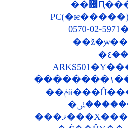
��޹Ԥ
PC(�ѥ�����)
0570-02-5
��ž�֥ѡ
ARKS501�Υ�
��
���ޥ���Х�