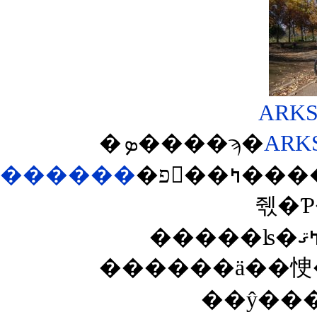
�ܤ����ϡ�
ARK
������
�פ򸫤��ߤ����ΤǤ������ʹ��ɤ��Ƴʰ¤ʥߥ˥٥����о
��ŷ��