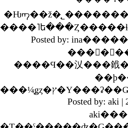
�Ƕᡢ��ž�֤˾���������äƻפ��Τϵ��Ϥ
Posted by: ina����
���ᤵ�󡢤
����Ϥ��㲼���䤦�
Posted by: aki
aki��
�Τ��ˤ����̤�ʤ�Ǥ�����Ƨ�᤽���ʼ��̤Ǥ�ڤ�������