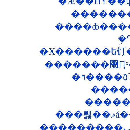
����ȸ���
�
��