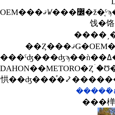
OEM���ޤꤿ���߼�ž�֤ˤϡ��֤���äȤ���Ϥɤ������������פäƤ����ѡ��Ĺ����ǲ��ʤ��ޤ��Ƥ����Τ⤢��Τ����դ�ɬ�פǤ����������Ĥ�YAMAHON��Ʊ�ͤξ�
饯�饹
����˼��
DAHON��METORO�Ȥۤ�Ʊ���ޤꤿ���߼�ž�֤����
㤨��ʤ���ͤ�⤦�����
���椫