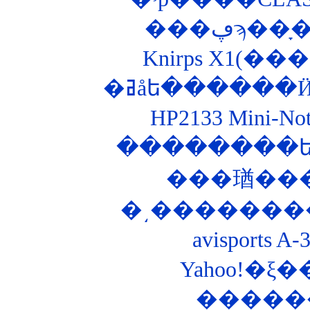
�ߥåե������
HP2133 Mini-
�͵��������Ȣ
avisports