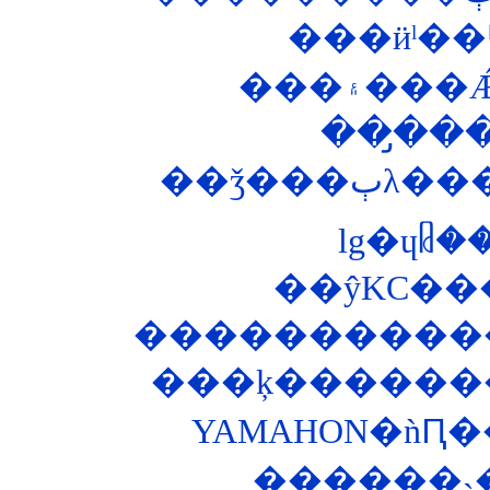
���ӥˡ�
��̡��
��ǯ�
lg�ɥᥤ
��ŷKC��
�����������
���ķ�������
YAMAHON�ǹԤ�
������˴