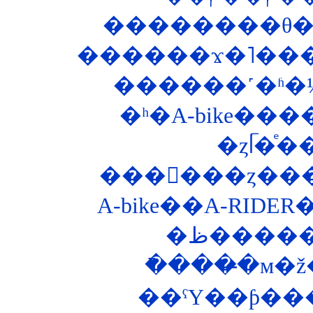
������ϫ�˥���
������˹�ʱ�
�ʰ�A-bike�
���󥰥���ȥ��
A-bike��A-RIDE
��ˤΥ��ƥ���