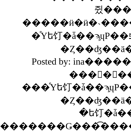
쥤���
�ͤΥե饤�ǡ��ϡ֥ɥΡ��ޥ�פʤΤǤ��ä��긫���륳
Posted by: ina����
���ᤵ�󡢤
���ͤΥե饤�ǡ��ϡ֥ɥΡ��ޥ�פʤΤǤ��ä��긫��
�ե饤�ǡ�
�������Ǥ���͡���