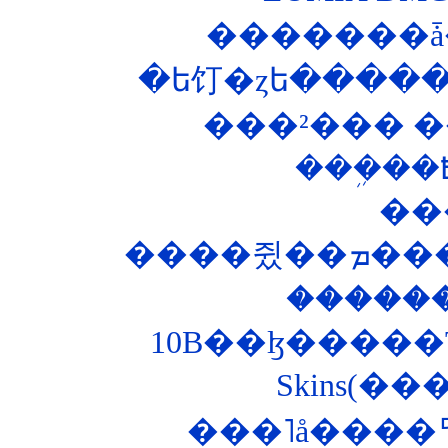
�������ǡ
�ե饤�ȥե�����
���²��� ��
��
����
�����
Skins(�
���˥å����ꥢ�