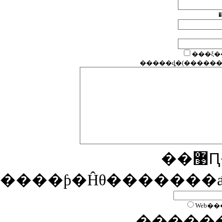
�
����ƥ�Ĥθ�������
Web��
�����