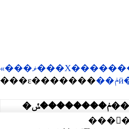
«���ޥ���Х���
���ε�������
��ݥӥ���Ĥ��������ߤǡ�����
���ᤵ�