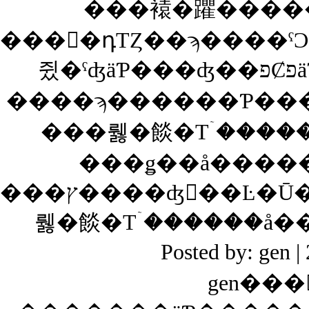
����դΤȤ��ϡ����ˤϽФ��ޤ���Ǥ������֤��
쥤
­����ϡ������Ƥ�
���뤯�餤�Τۤ����
���ǥ��å����
���ץ����ʤ󤫡��Ŀ�Ū�ˤϥԥ��ԥ��Τ�Τ�ꡢ����������äƤ���äȹ����ꤹ�
Posted by: gen
gen���