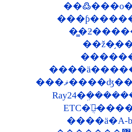
�����
����ä������
���ޥ����ʤ
Ray24�ܹ����
ETC�ֺܴ郎̵�
����ä�A-