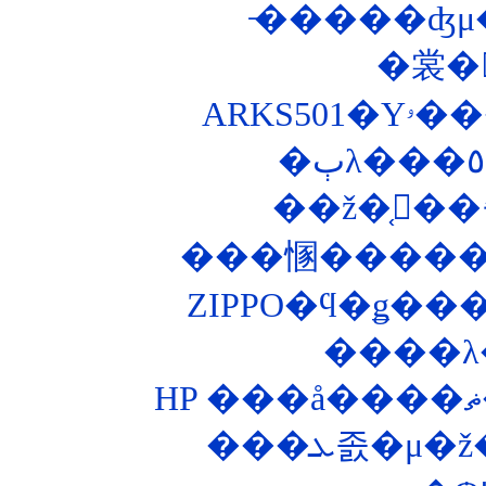
̵�����ʤμ�ž
�裳�
��ž�֤򥭡��
���㥵������
����λ
���ܥ졼�