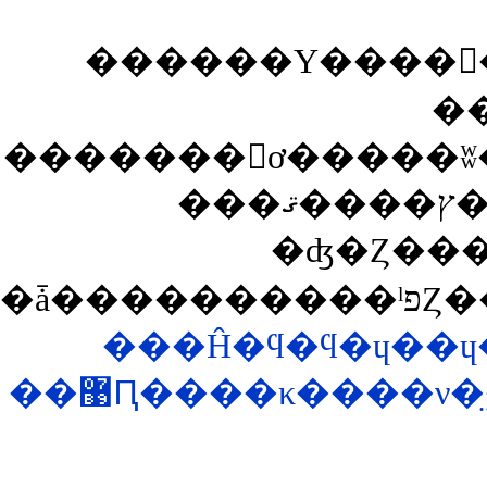
������Υ����󥵥
�
�������󥹥ơ�����
�
�ʤ�Ȥ���
�ǡ�
���Ĥ�ϥ�ϥ�ɥ��ɥ
��޹Ԥ����κ����