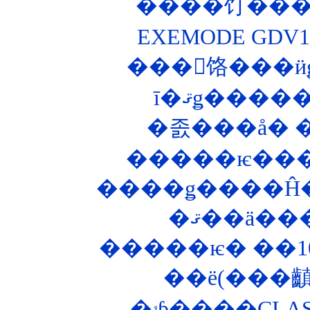
����饤����
EXEMODE GD
���󥰥饹���ӥ
�����ѥ����
����ǥ����Ĥ�
�ޤ��ä��
�ۥƥ����CLA