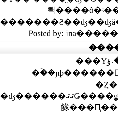
빽­����ô�ʵ
�������Ƨ��ʤ��ʤ
Posted by: ina����
���
���Υڡ����˴ؤ��봶
�ۡ��ɲþ������
�Ȥ�
�ʤ������ޤޤǤ����ǥ����Ȥ������Ȥ��ʤ��Ȥ��ϡ������Ȥ�ɽ���������ˤ��Υ����ȴ����ͤξ�ǧ��ɬ�פǤ�����ǧ�����ޤǤϥ����Ȥ�ɽ������ʤ��ΤǤ��Ф
餯���Ԥ��