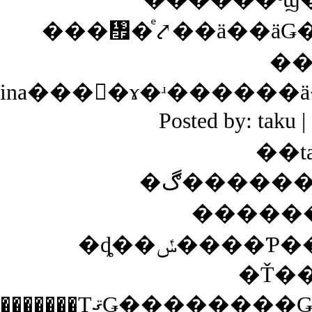
���᤯�ͤ⤤��ä��äǤ
Posted by: tak
��t
�����
�Ť�
�������ΤޤǤ��������Ǥ������������Ƴ����󥭥