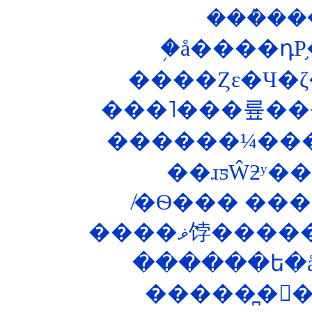
���ܶ�
�֥å����դΡ
����Ȥε�Ч�
���˥���륲���
������¼���
����ޥ饽�
������ե�åȥ