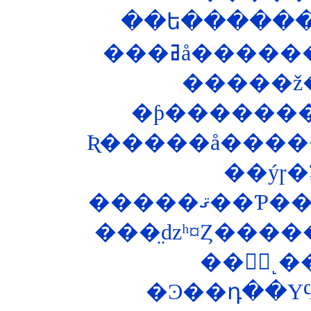
��ե������
�ƥ�������
Ʀ�����å�����
��ýɼ
���̤ǳʰ¤Ȥ���