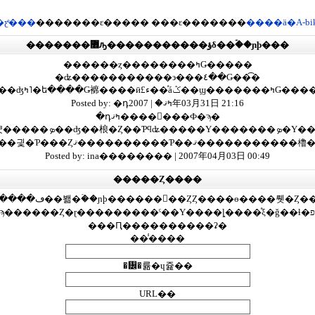
�ƹͤ���
�������ε����� ���ε�������
����ä�A-bi
�������޻ԡ�����������ؤδ��ۡ��ɲþ���
������ȥ��������ߤǤ�����
�ʥ�����������϶���٤��Ǥ��͡�
���ʤߤ˥�ե����Ǥ褯����ӣ£ء��ͣáݣ��ϣ����
Posted by: �դߤޤ� | 2007年03月31日 21:16
�դߤޤ����󡢤���Ф�ϡ�
�äơ����ä��긫�Ƥ���Ȥޤ����������Ƥ��ޤ��
Posted by: ina�������� | 2007年04月03日 00:49
�����Ȥ����
���Υڡ����˴ؤ��봶�ۡ��ɲþ������򥳥��ȤȤ����ɵ����뤳�Ȥ
���Ԥ����������ʡ�
��̾����
�᡼�륢�ɥ쥹��
URL��