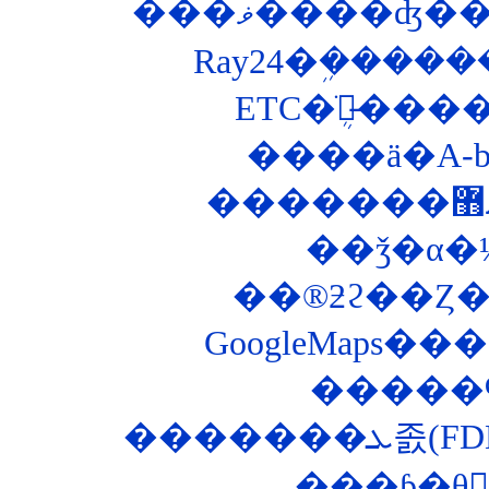
���ޥ����ʤ
Ray24�ܹ����
ETC�ֺܴ郎̵�
����ä�A-
��ǯ�α�
��®ƻϩ��Ȥ��ʤ
GoogleMaps
�����
�����