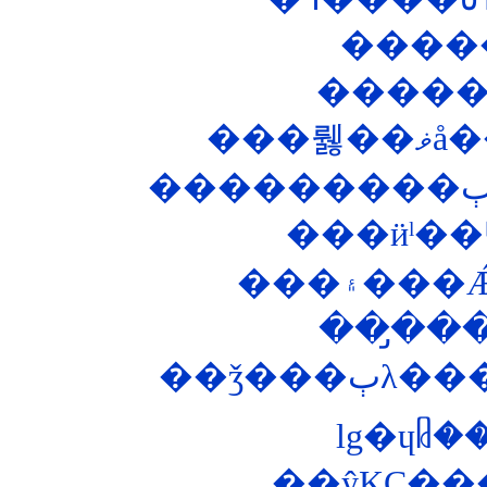
��
���ӥˡ�
��̡��
��ǯ�
lg�ɥᥤ
��ŷKC��