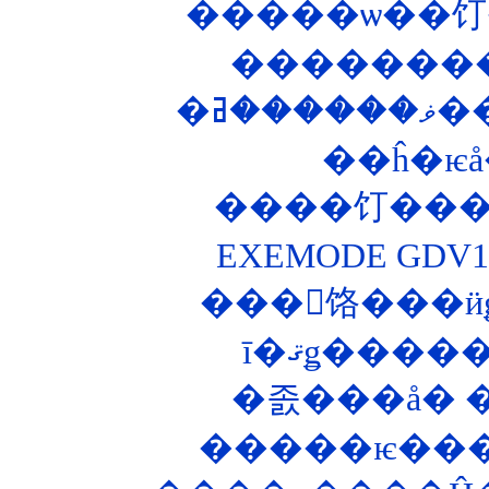
��ĥ�ѥå
����饤����
EXEMODE GD
���󥰥饹���ӥ
�����ѥ����