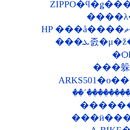
����λ
���ܥ졼�
�Ѻ
ARKS501�ο