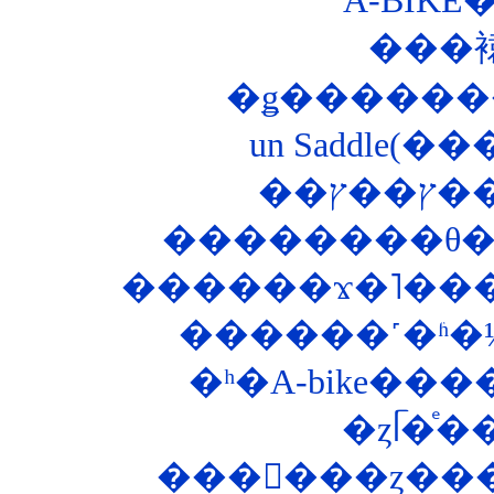
���
�ǥ������
un Saddle(�
��
������ϫ�˥���
������˹�ʱ�
�ʰ�A-bike�
���󥰥���ȥ��