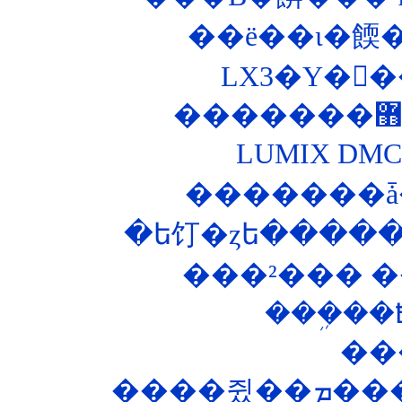
��ë��ι�餪
LUMIX DM
�������ǡ
�ե饤�ȥե�����
���²��� ��
��
����