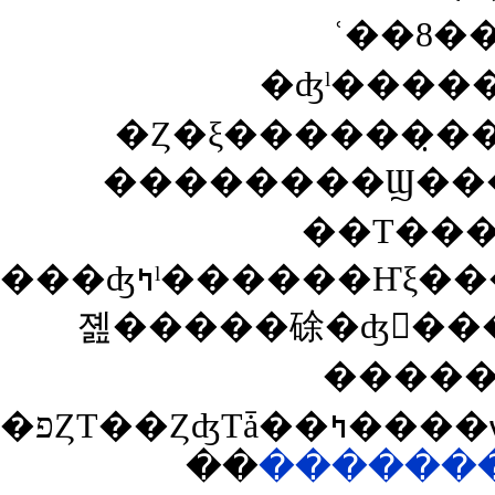
ʿ��8�
�ʤˡ�����
�Ȥ�ξ������̣��
��������Ϣ��
��Τ���
���ʤߤˡ������Ҥξ���ˤ��ȡ����ޥ����ʤ�¾�ˡ����
졢�����硢�ʤ󤫤��
�����
��