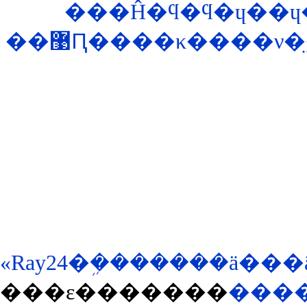
���Ĥ�ϥ�ϥ�ɥ��ɥ
��޹Ԥ����κ����
«Ray24�ܹ�������ä�
���ε�������
����