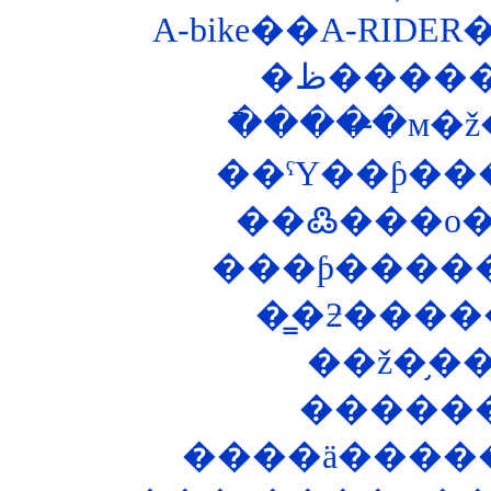
A-bike��A-RIDE
��ˤΥ��ƥ���
�����
����ä������