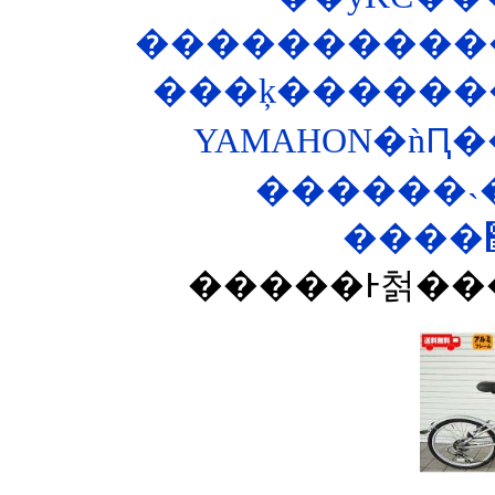
�����������
���ķ�������
YAMAHON�ǹԤ�
������˴