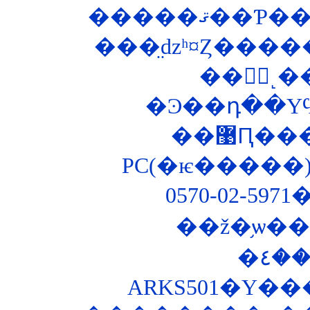
���̤ǳʰ¤Ȥ���
��޹Ԥ
PC(�ѥ�����)
0570-02-5
��ž�֥ѡ
ARKS501�Υ�