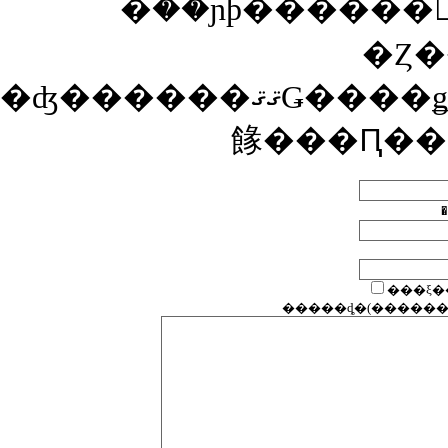
�ۡ��ɲþ������
�Ȥ�
�ʤ������ޤޤǤ����ǥ����Ȥ������Ȥ��ʤ��Ȥ��ϡ������Ȥ�ɽ���������ˤ��Υ����ȴ����ͤξ�ǧ��ɬ�פǤ�����ǧ�����ޤǤϥ����Ȥ�ɽ������ʤ��ΤǤ��Ф
餯���Ԥ��