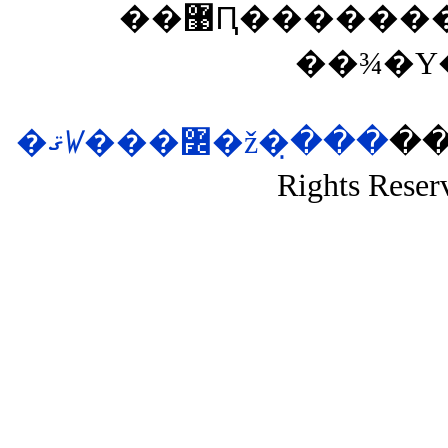
��޹Ԥ��������͡�ina�פ����Ĥ��뤽
��¾�Υ
�ޤꤿ���߼�ž�ּ�̣��
��si
Rights Reser