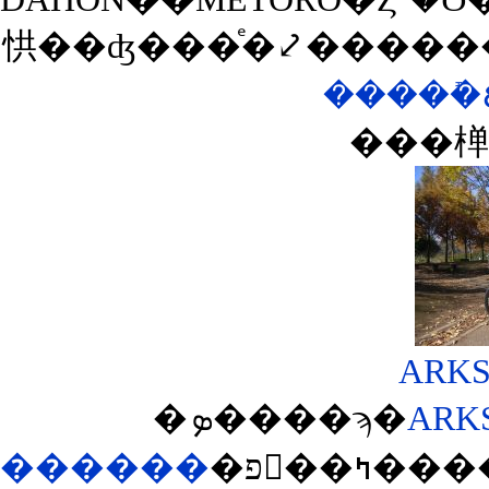
㤨��ʤ���ͤ�⤦�����
���椫
�ܤ����ϡ�
ARK
������
�פ򸫤��ߤ����ΤǤ������ʹ��ɤ��Ƴʰ¤ʥߥ˥٥����о