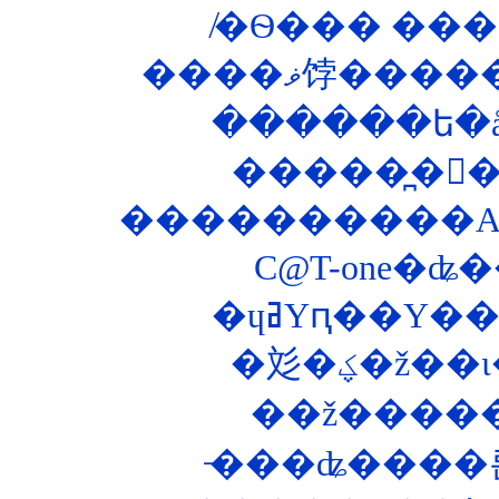
����ޥ饽�
������ե�åȥ
����������ASP
C@T-one�ʥ�