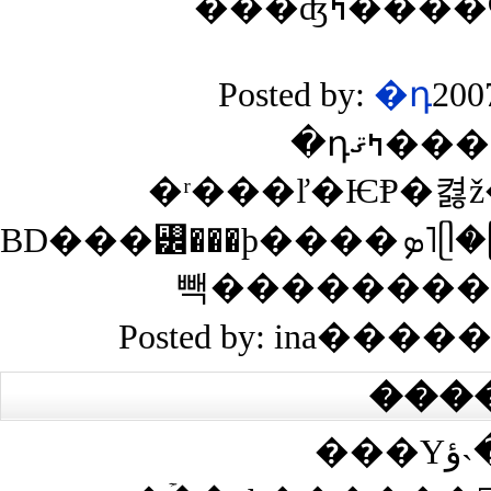
Posted by:
�դߤޤ
�ʳ���ľ�ѤⱣ�켫ž
BD���꡼���ϸ����ܤ˥ᥫ�ᥫ���Ƥƥ��å������Τǡ����֥����ˤ��Ƥ���ͤ�
Posted by: ina����
���
���Υڡ����˴ؤ��봶