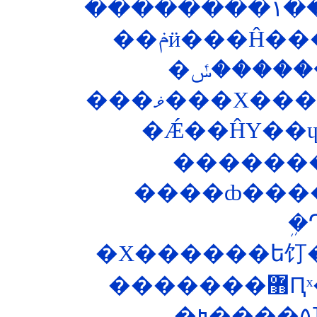
��
���ޥ���Х�
����ȸ���
�