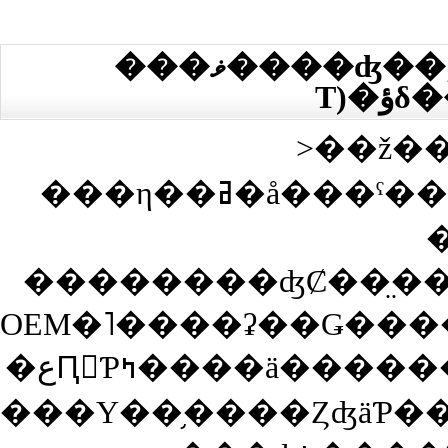
���ޥ����ʤ��;夲�������Ǥ���(T
T)
>��ž�
���η��ߥ�å���ˤ���°������ƭ�αƶ��Ǥ��礦
��������ʤȻ��̤��Ƥ
�عԤ򤷤Ƥߤ����ä������Ǥ�����������٤ǥ��졼