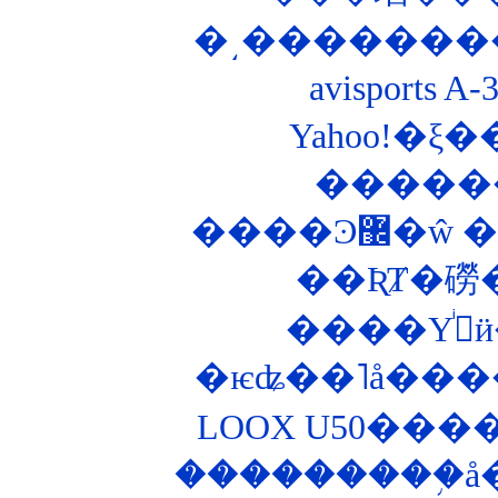
�͵��������Ȣ
avisports
����Ͽ
��ƦȾ�磱
�
�ѥʥ��˥å���
LOOX U50���