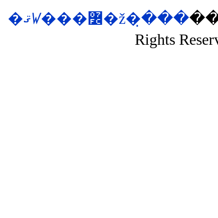
�ޤꤿ���߼�ž�ּ�̣��
��si
Rights Reser