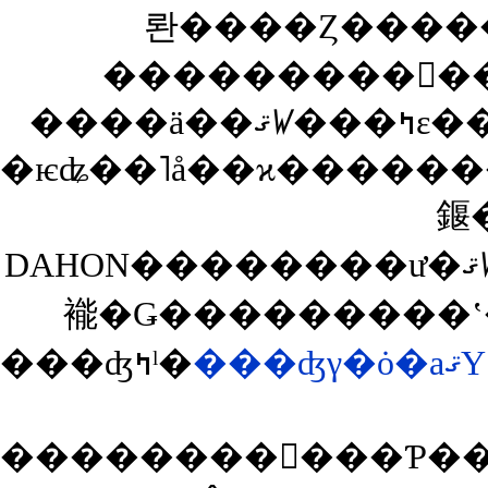
롼����Ȥ����
����
�ѥʥ��˥å��ϰ�����
䤷
DAHON��������ư�ޤꤿ���߼�ž�֤�ȯ�䤬�٤�Ƥ���
褦�Ǥ���������ʽ
���ʤߤˡ�