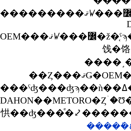
����
OEM���ޤꤿ���߼�ž�֤ˤϡ��֤���äȤ���Ϥɤ������������פäƤ����ѡ��Ĺ����ǲ��ʤ��ޤ��Ƥ����Τ⤢��Τ����դ�ɬ�פǤ����������Ĥ�YAMAHON��Ʊ�ͤξ�
饯�饹
����˼��
DAHON��METORO�Ȥۤ�Ʊ���ޤꤿ���߼�ž�֤����
㤨��ʤ���ͤ�⤦�����