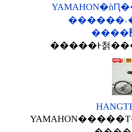
YAMAHON�ǹԤ�
������˴
HANGTEN
YAMAHON�����Τ��