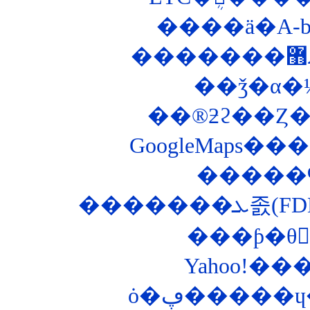
����ä�A-
��ǯ�α�
��®ƻϩ��Ȥ��ʤ
GoogleMaps
�����
�����
ȯ�ڥ�����