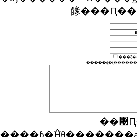
餯���Ԥ��
�
����ƥ�Ĥθ�������