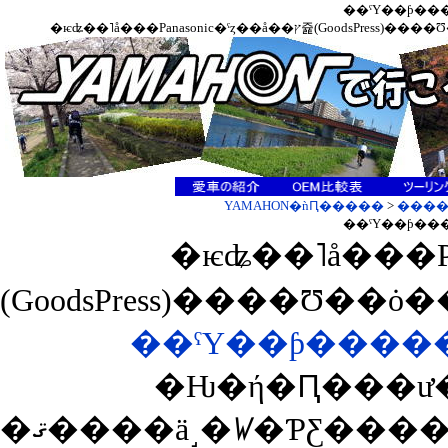
YAMAHON�ǹԤ�����
>
���
�ѥʥ��˥å���Pan
��ˤΥ��ƥ����
�ޤ����ä˼�ꤿ�ƤƸ����٤��Ȥ�����ʤ����ʡ��ȥ��