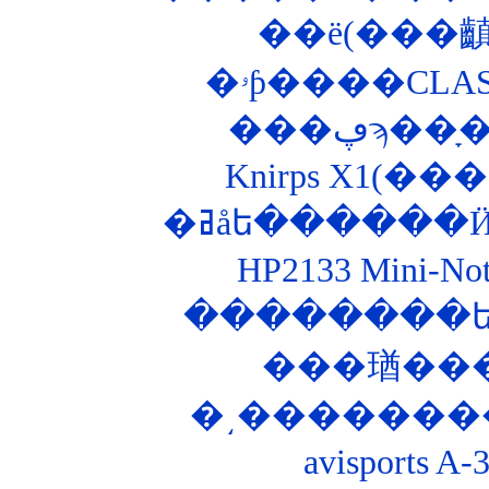
�ۥƥ����CLA
�ߥåե������
HP2133 Mini-
�͵��������Ȣ
avisports