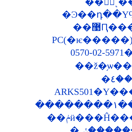
��޹Ԥ
PC(�ѥ�����)
0570-02-5
��ž�֥ѡ
ARKS501�Υ�
��