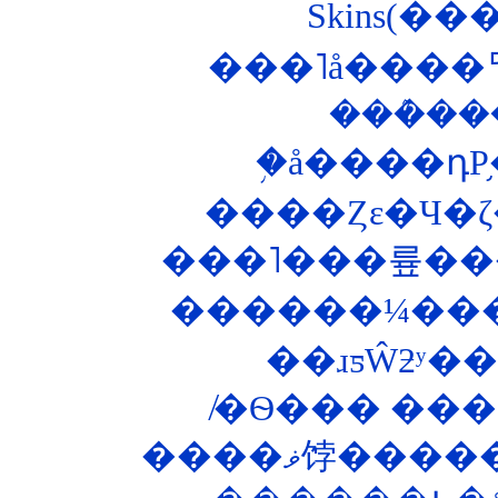
Skins(�
���˥å����ꥢ�
���ܶ�
�֥å����դΡ
����Ȥε�Ч�
���˥���륲���
������¼���
����ޥ饽�