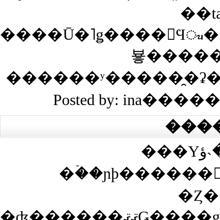
��t
����Ū�˥ǥ����󤬻Ϥᤫ���ޤäƤ��ơ�����˸��դǤ�������������Ϣ
뵿�����
Posted by: ina����
���
���Υڡ����˴ؤ��봶
�ۡ��ɲþ������
�Ȥ�
�ʤ������ޤޤǤ����ǥ����Ȥ������Ȥ��ʤ��Ȥ��ϡ������Ȥ�ɽ���������ˤ��Υ����ȴ����ͤξ�ǧ��ɬ�פǤ�����ǧ�����ޤǤϥ����Ȥ�ɽ������ʤ��ΤǤ��Ф