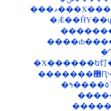
���ޥ���Х�
����ȸ���
�