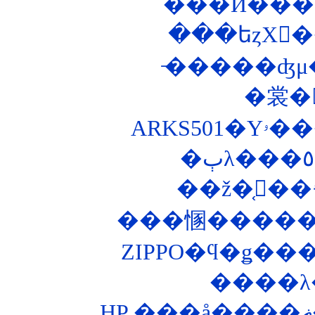
���Ӥ���
̵�����ʤμ�ž
�裳�
��ž�֤򥭡��
���㥵������
����λ