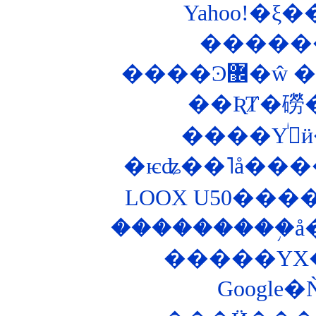
����Ͽ
��ƦȾ�磱
�
�ѥʥ��˥å���
LOOX U50���