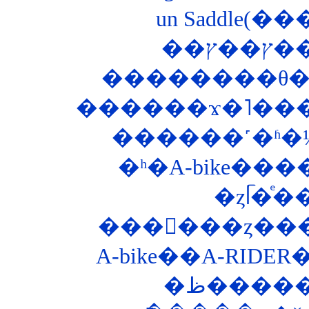
un Saddle(�
��
������ϫ�˥���
������˹�ʱ�
�ʰ�A-bike�
���󥰥���ȥ��
A-bike��A-RIDE