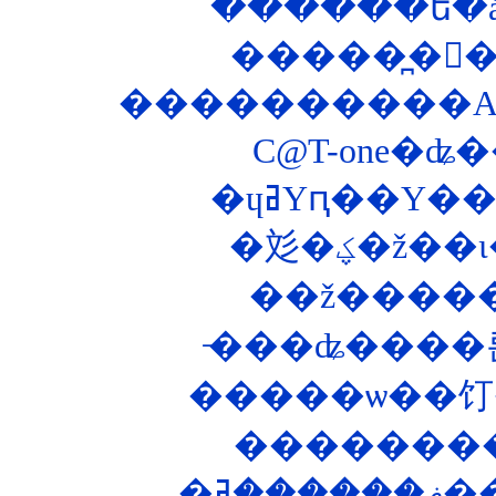
������ե�åȥ
����������ASP
C@T-one�ʥ�