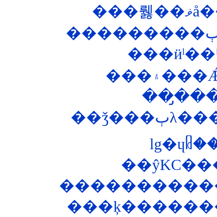
��
���ӥˡ�
��̡��
��ǯ�
lg�ɥᥤ
��ŷKC��
�����������
���ķ�������