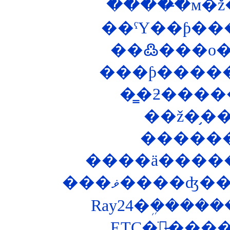
��ˤΥ��ƥ���
�����
����ä������
���ޥ����ʤ
Ray24�ܹ����
ETC�ֺܴ郎̵�