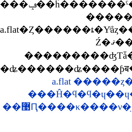
���ݡ��ĥ�����
Ź�ޤ��ȼ��Ǥ�äƤ륪
���������ʤΤǡ�
�ʥ������ʥ����ƥब�
a.flat ����
���Ĥ�ϥ�ϥ�ɥ��ɥ
��޹Ԥ����κ����