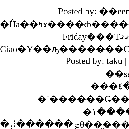
Posted by: ��ee
�Ĥä��ߤɤ����ȸ�����С��ɡ����Ƥ��ͤù��ߤ����ʤ�Τ�������A�Ƥ�Air
Friday���Τޤޤ���B�Ƥ�DAHON
Ciao�Υ��ԡ�������
Posted by: tak
��s
���٤���̯�˰㤦�褦
�˸������Ǥ��