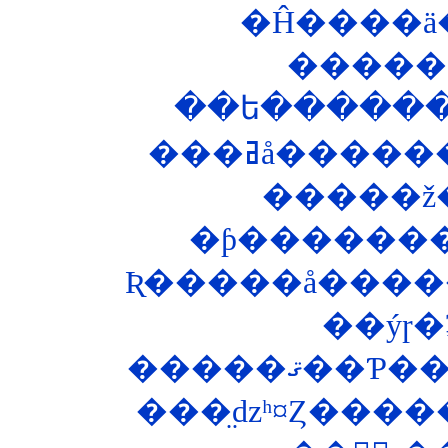
�Ĥ����ä
��ե������
�ƥ�������
Ʀ�����å�����
��ýɼ
���̤ǳʰ¤Ȥ���