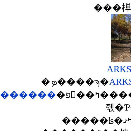
���椫
�ܤ����ϡ�
ARK
������
�פ򸫤��ߤ����ΤǤ������ʹ��ɤ��Ƴʰ¤ʥߥ˥٥����о