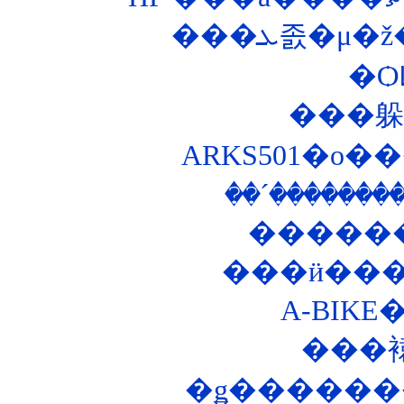
���ܥ졼�
�Ѻ
ARKS501�ο
���
�ǥ������