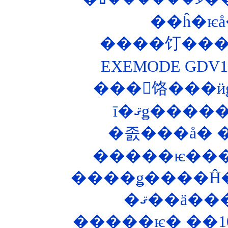
��ĥ�ѥå
����饤����
EXEMODE GD
���󥰥饹���ӥ
�����ѥ����
����ǥ����Ĥ�
�ޤ��ä��