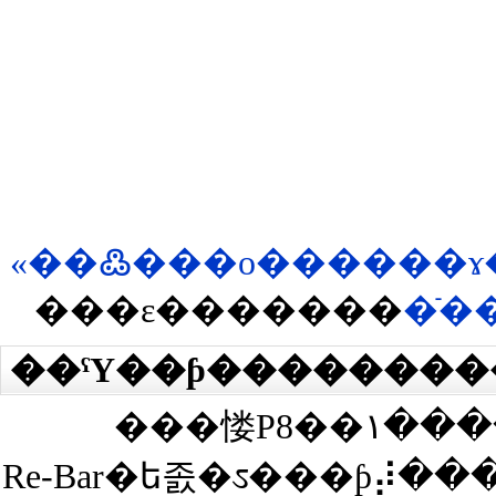
���ε�������