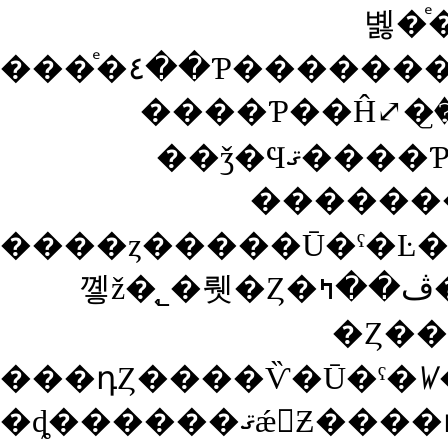
볧�ͤ
���ͤ�٤��Ƥ��
��ǯ�Ϥޤ����Ƥ⿷�֤�Ƴ�������ꥵ
������
����ȥ�����Ū�ˤ�Ŀ�
�Ȥ��
�ȡ������ޤǽ񤤤Ƶ����դ����ΤǤ���������ǯ�ε�ǰ���٤��������⤦��Ĥε�Ͽ��ã�����Ƥ����