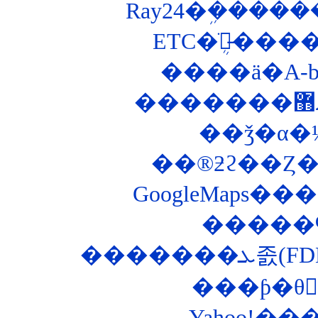
Ray24�ܹ����
ETC�ֺܴ郎̵�
����ä�A-
��ǯ�α�
��®ƻϩ��Ȥ��ʤ
GoogleMaps
�����
�����