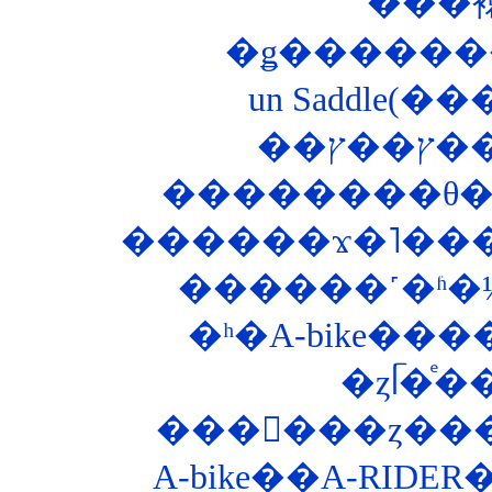
���
�ǥ������
un Saddle(�
��
������ϫ�˥���
������˹�ʱ�
�ʰ�A-bike�
���󥰥���ȥ��
A-bike��A-RIDE