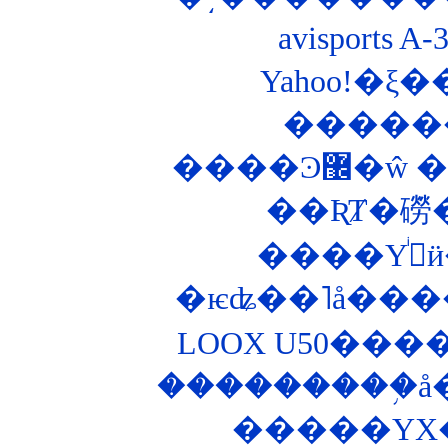
avisports
����Ͽ
��ƦȾ�磱
�
�ѥʥ��˥å���
LOOX U50���