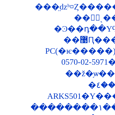
���̤ǳʰ¤Ȥ���
��޹Ԥ
PC(�ѥ�����)
0570-02-5
��ž�֥ѡ
ARKS501�Υ�
��