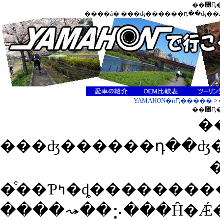
�
YAMAHON�ǹԤ�����
>
�
�
����⤳��⡢���Ĥ�Ǽ�