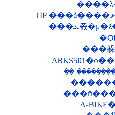
����λ
���ܥ졼�
�Ѻ
ARKS501�ο