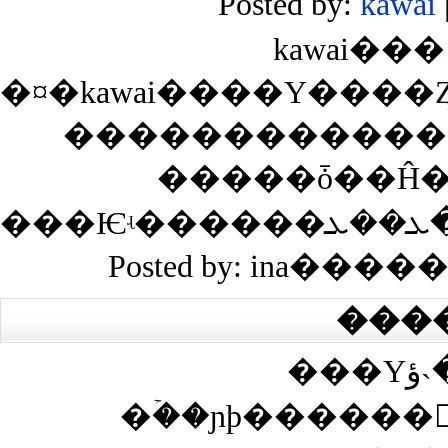
Posted by:
kawai
�������������
�����ȱ��Ĥ�
Posted by: ina����
���
���Υڡ����˴ؤ��봶
�ۡ��ɲþ������