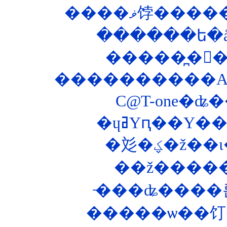
����ޥ饽�
������ե�åȥ
����������ASP
C@T-one�ʥ�