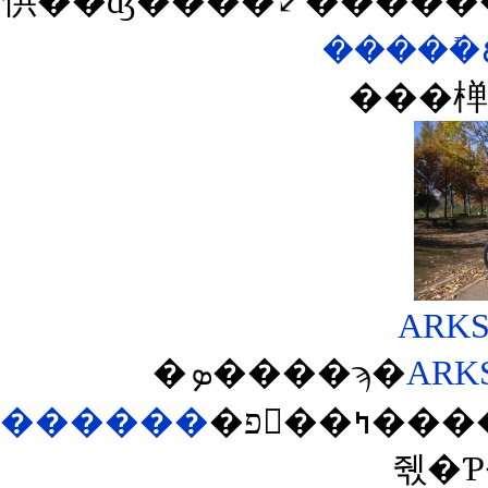
㤨��ʤ���ͤ�⤦�����
���椫
�ܤ����ϡ�
ARK
������
�פ򸫤��ߤ����ΤǤ������ʹ��ɤ��Ƴʰ¤ʥߥ˥٥����о