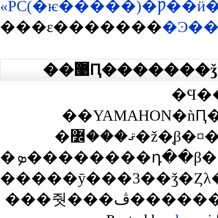
«PC(�ѥ�����)�Ƿ��ӥ�
���ε�������
�Ͽ��դ