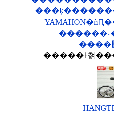
���ķ�������
YAMAHON�ǹԤ�
������˴
HANGTEN