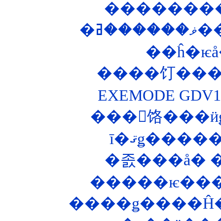
��ĥ�ѥå
����饤����
EXEMODE GD
���󥰥饹���ӥ
�����ѥ����
����ǥ����Ĥ�