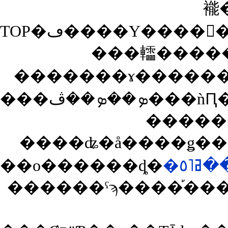
褦
���䡼�����
�������ɤ������
�����
����ʥ�å����ǥ���
��ο������ȡ�
�٥
������ˤϡ����֡��