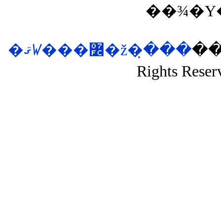
��¾�Υ
�ޤꤿ���߼�ž�ּ�̣��
��si
Rights Reser