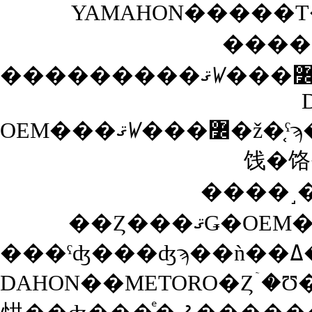
YAMAHON�����Τ��
����
OEM���ޤꤿ���߼�ž�֤ˤϡ��֤���äȤ���Ϥɤ������������פäƤ����ѡ��Ĺ����ǲ��ʤ��ޤ��Ƥ����Τ⤢��Τ����դ�ɬ�פǤ����������Ĥ�YAMAHON��Ʊ�ͤξ�
饯�饹
����˼��
DAHON��METORO�Ȥۤ�Ʊ���ޤꤿ���߼�ž�֤����