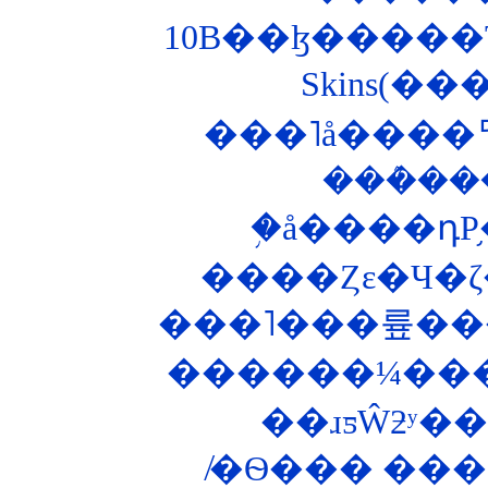
Skins(�
���˥å����ꥢ�
���ܶ�
�֥å����դΡ
����Ȥε�Ч�
���˥���륲���
������¼���