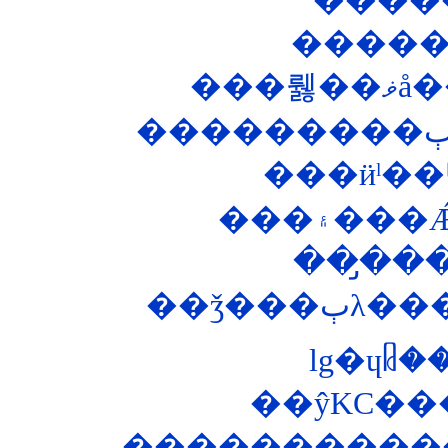
��
���ӥˡ�
��̡��
��ǯ�
lg�ɥᥤ
��ŷKC��
�����������