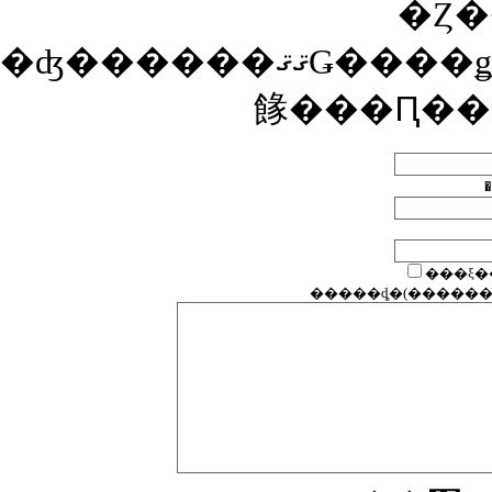
�Ȥ�
�ʤ������ޤޤǤ����ǥ����Ȥ������Ȥ��ʤ��Ȥ��ϡ������Ȥ�ɽ���������ˤ��Υ����ȴ����ͤξ�ǧ��ɬ�פǤ�����ǧ�����ޤǤϥ����Ȥ�ɽ������ʤ��ΤǤ��Ф
餯���Ԥ��