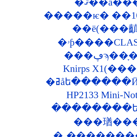
�ޤ��ä��
�ۥƥ����CLA
�ߥåե������
HP2133 Mini-
�͵��������Ȣ