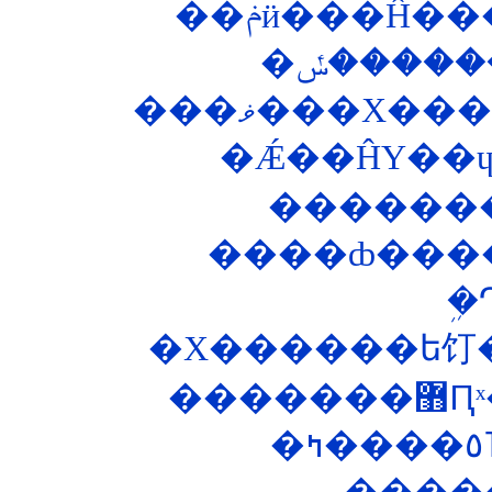
���ޥ���Х�
����ȸ���
�