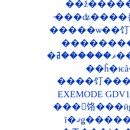
��ĥ�ѥå
����饤����
EXEMODE GD
���󥰥饹���ӥ