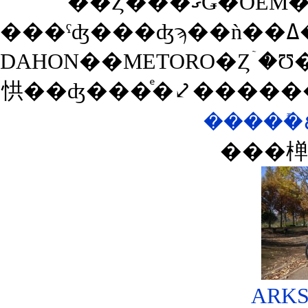
DAHON��METORO�Ȥۤ�Ʊ���ޤꤿ���߼�ž�֤����
㤨��ʤ���ͤ�⤦�����
���椫