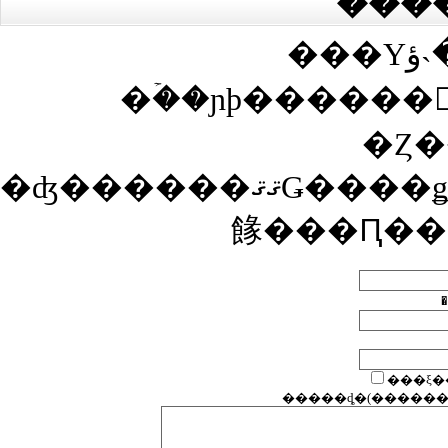
���
���Υڡ����˴ؤ��봶
�ۡ��ɲþ������
�Ȥ�
�ʤ������ޤޤǤ����ǥ����Ȥ������Ȥ��ʤ��Ȥ��ϡ������Ȥ�ɽ���������ˤ��Υ����ȴ����ͤξ�ǧ��ɬ�פǤ�����ǧ�����ޤǤϥ����Ȥ�ɽ������ʤ��ΤǤ��Ф
餯���Ԥ��