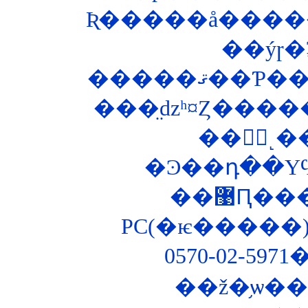
Ʀ�����å�����
��ýɼ
���̤ǳʰ¤Ȥ���
��޹Ԥ
PC(�ѥ�����)
0570-02-5
��ž�֥ѡ