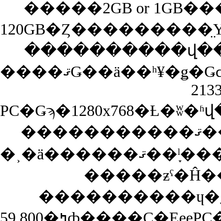
�����2GB or 1GB��
120GB�Ȥ���������
����������վ��
����ޤǤ��ä��ʰ¥�ǥ�Ǥϲ��̤ζ�������̯�˥ͥå����ä���⤷���ΤǤ�����HP
2133
�����������ޤ�������ä��ݥ���Ȥ��쵤
�����ƶˤ�Ĥ
����������ɥ�
59,800�ߤȸ����С�EeePC������äȤ����⤯�ƹ��ͼˤ�꤫�ʤ�¤��Ȥ�������Ū�ʥץ