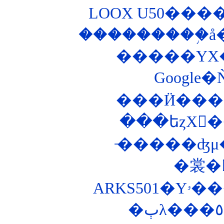
LOOX U50���
���Ӥ���
̵�����ʤμ�ž
�裳�