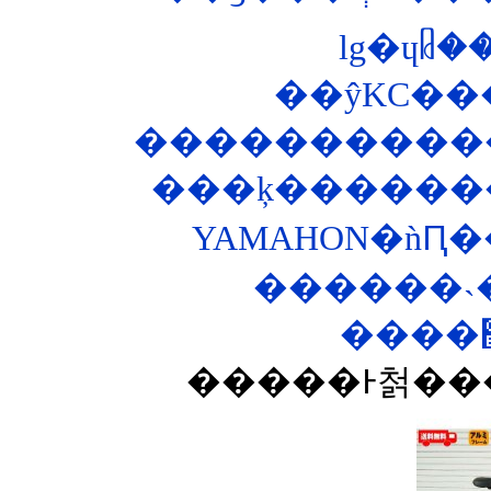
lg�ɥᥤ
��ŷKC��
�����������
���ķ�������
YAMAHON�ǹԤ�
������˴