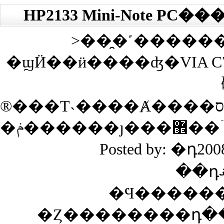
>��̯�˹�����
�ϣӤ��ӥ����ʤ�VIA C
�ݥ�