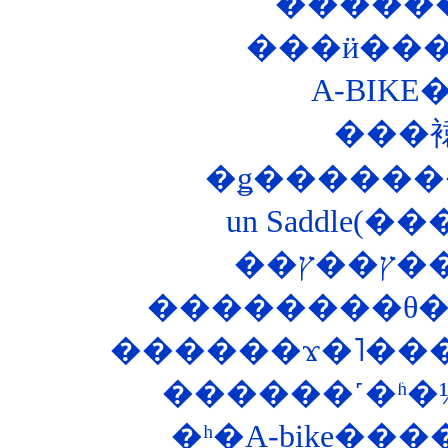
���
�ǥ������
un Saddle(�
��
������ϫ�˥���
������˹�ʱ�
�ʰ�A-bike�