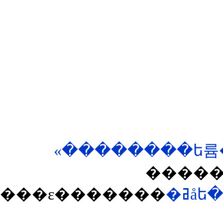
�����
���ε�������
�ߥåե������Ӥ���äƤ���������