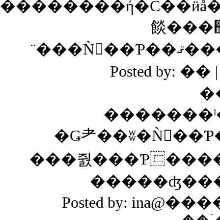
��������ή�С��ӥå�������
¨���
Posted by: ��
�
�������ˡ
�Ǥ⺹��ʬ�Ǹ򴹤��
Posted by: ina@���