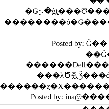
��
�Ǥ⡢�ģţ̣̤���Ʊ
��������ȯ�Ǥ���
Posted by: Ǧ��
��Ǧ
������Dell��
���λԾ줬Ǯ���
Posted by: ina@���