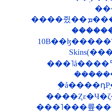
��
����
�����
Skins(�
���˥å����ꥢ�
���ܶ�
�֥å����դΡ
����Ȥε�Ч�
���˥���륲���