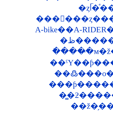
���󥰥���ȥ��
A-bike��A-RIDE
��ˤΥ��ƥ���