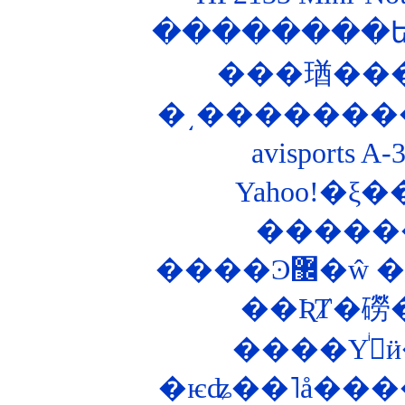
�͵��������Ȣ
avisports
����Ͽ
��ƦȾ�磱
�
�ѥʥ��˥å���