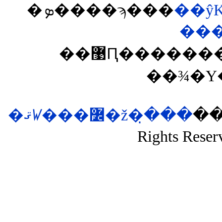
�ܤ����ϡ���
��ŷ
��
��޹Ԥ��������͡�ina�פ����Ĥ��뤽
��¾�Υ
�ޤꤿ���߼�ž�ּ�̣��
��si
Rights Reser