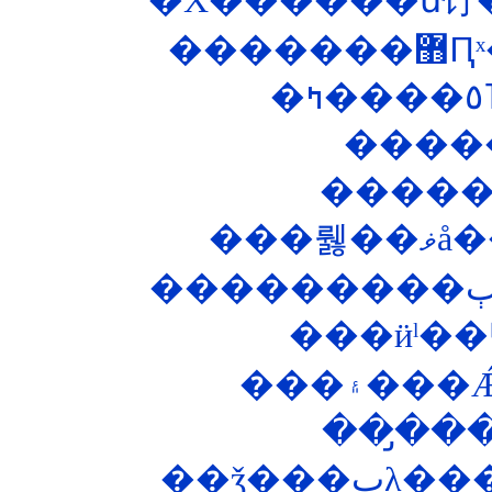
��
���ӥˡ�
��̡��
��ǯ�