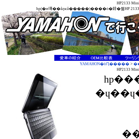
HP2133 M
hp(�ҥ塼��åȥѥå�����)����ȯ�䤵�줿HP 2133
YAMAHON�ǹԤ�����
>
�
HP2133 M
hp��
�ɥ��ɥ
�