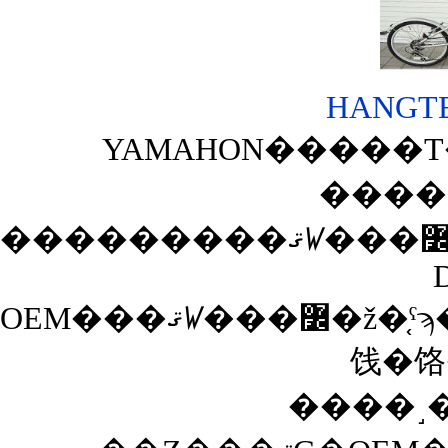
HANGTEN
YAMAHON�����Τ��
����
OEM���ޤꤿ���߼�ž�֤ˤϡ��֤���äȤ���Ϥɤ������������פäƤ����ѡ��Ĺ����ǲ��ʤ��ޤ��Ƥ����Τ⤢��Τ����դ�ɬ�פǤ����������Ĥ�YAMAHON��Ʊ�ͤξ�
饯�饹
����˼��