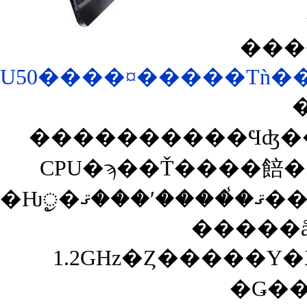
���
����������Ϥʤ��
�Ƕ
�����å�
1.2GHz�Ȥ�����
�Ǥ��