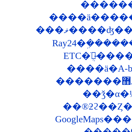
�����
����ä������
���ޥ����ʤ
Ray24�ܹ����
ETC�ֺܴ郎̵�
����ä�A-
��ǯ�α�
��®ƻϩ��Ȥ��ʤ
GoogleMaps
�����