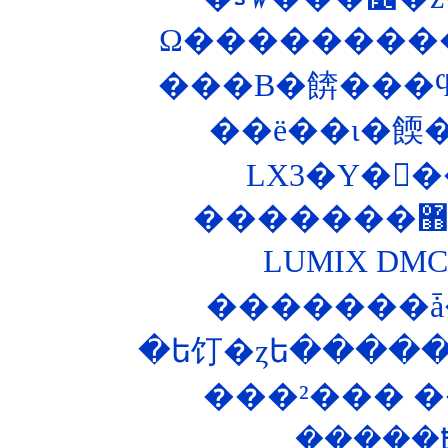
���B�餴���ϥ
��ë��ι�餪
LUMIX DM
�������ǡ
�ե饤�ȥե�����
���²��� ��