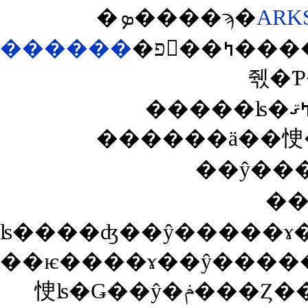
�ܤ����ϡ�
ARK
������
�פ򸫤��ߤ����ΤǤ������ʹ��ɤ��Ƴʰ¤ʥߥ˥٥����о
��ŷ��
��
��ѥ����ɤ��ŷ�����ɤˤ�������ǥݥ�