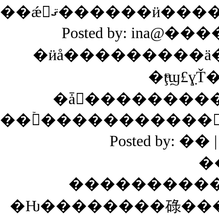
Posted by: ina@���
�ţͣϣ£ɣ
�ǡ��������
��ۡ�����������
Posted by: ��
�
�Ƕ��������碌����