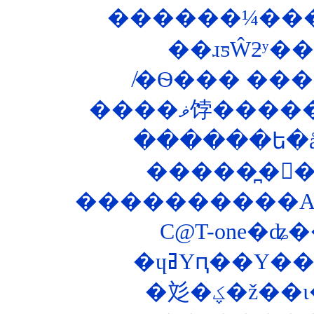
������¼���
����ޥ饽�
������ե�åȥ
����������ASP
C@T-one�ʥ�