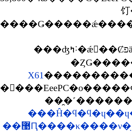
饤
����Ǥ�����ǽ�����
���ʤߤ˸�ǽ񤳤��ȻפäƤ����ΤǤ������椬
X61
�ᤤ���EeePC�ο����
��̯�˹�����
���Ĥ�ϥ�ϥ�ɥ��ɥ
��޹Ԥ����κ����