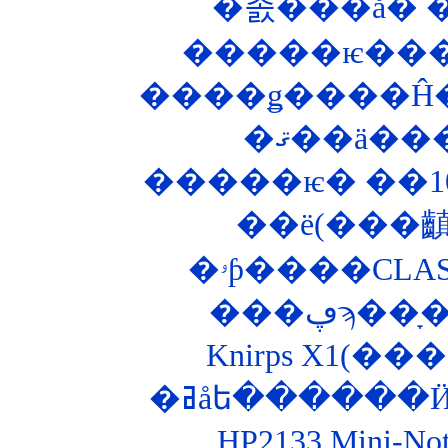
�����ѥ����
����ǥ����Ĥ�
�ޤ��ä��
�ۥƥ����CLA
�ߥåե������
HP2133 Mini-