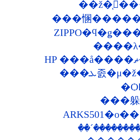
��ž�֤򥭡��
���㥵������
����λ
���ܥ졼�
�Ѻ
ARKS501�ο