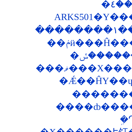
ARKS501�Υ�
��
���ޥ���Х�
����ȸ���
�