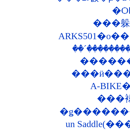
�Ѻ
ARKS501�ο
���
�ǥ������
un Saddle(�