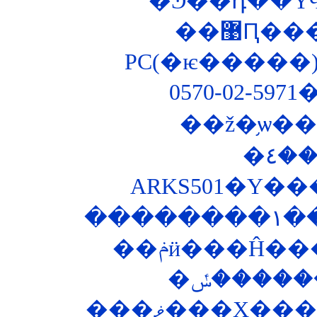
��޹Ԥ
PC(�ѥ�����)
0570-02-5
��ž�֥ѡ
ARKS501�Υ�
��
���ޥ���Х�