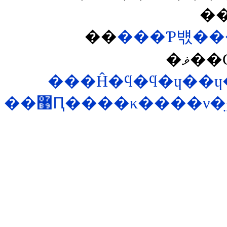
�
��
���Ƥ뱫��
�ޥ�
���Ĥ�ϥ�ϥ�ɥ��ɥ
��޹Ԥ����κ����