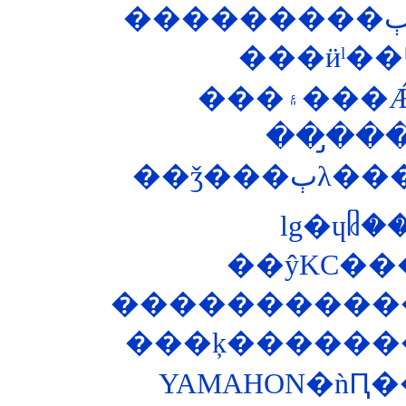
���ӥˡ�
��̡��
��ǯ�
lg�ɥᥤ
��ŷKC��
�����������
���ķ�������
YAMAHON�ǹԤ�