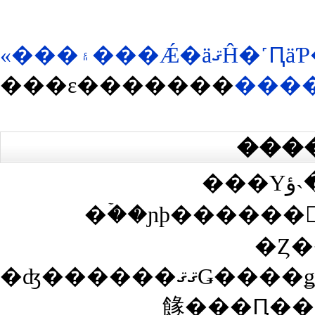
���ε�������
���������
���
���Υڡ����˴ؤ��봶
�ۡ��ɲþ������
�Ȥ�
�ʤ������ޤޤǤ����ǥ����Ȥ������Ȥ��ʤ��Ȥ��ϡ������Ȥ�ɽ���������ˤ��Υ����ȴ����ͤξ�ǧ��ɬ�פǤ�����ǧ�����ޤǤϥ����Ȥ�ɽ������ʤ��ΤǤ��Ф
餯���Ԥ��