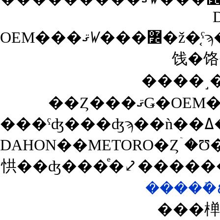
OEM���ޤꤿ���߼�ž�֤ˤϡ��֤���äȤ���Ϥɤ������������פäƤ����ѡ��Ĺ����ǲ��ʤ��ޤ��Ƥ����Τ⤢��Τ����դ�ɬ�פǤ����������Ĥ�YAMAHON��Ʊ�ͤξ�
饯�饹
����˼��
DAHON��METORO�Ȥۤ�Ʊ���ޤꤿ���߼�ž�֤����
㤨��ʤ���ͤ�⤦�����
���椫