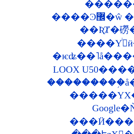
����Ͽ
��ƦȾ�磱
�
�ѥʥ��˥å���
LOOX U50���
���Ӥ���