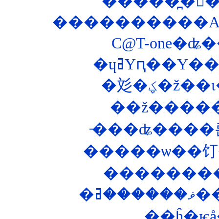
����������ASP
C@T-one�ʥ�
��ĥ�ѥå