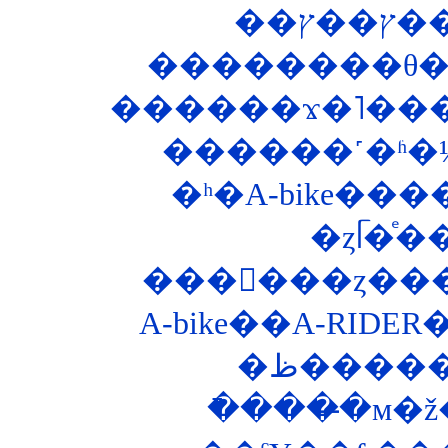
��
������ϫ�˥���
������˹�ʱ�
�ʰ�A-bike�
���󥰥���ȥ��
A-bike��A-RIDE