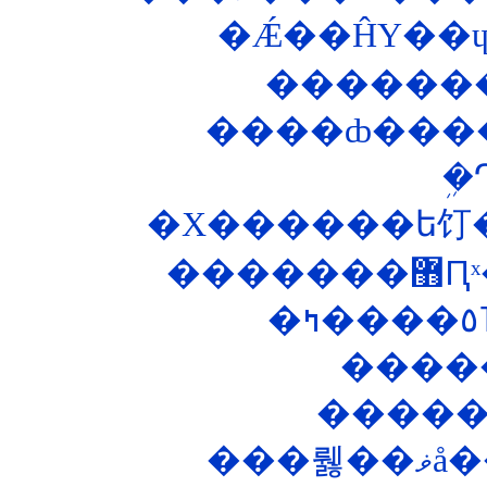
����ȸ���
�
��