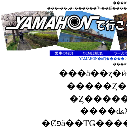
���ӥ
���ä��ȥ�ӥ������򸫤Ƥ��顢�����
YAMAHON�ǹԤ�����
���ӥ
���ä��ȥ�
�����Ȥ�
�Ȥ�����
����ʥ