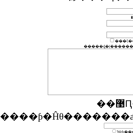
�
����ƥ�Ĥθ�������
Web��