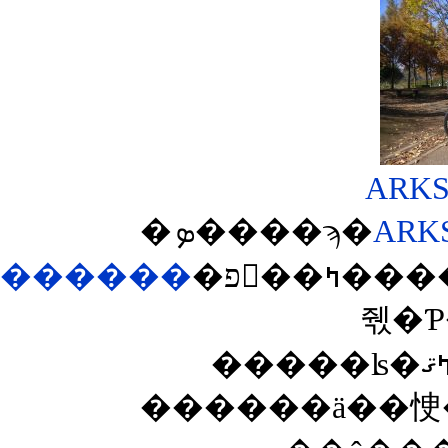
�ܤ����ϡ�
ARK
������
�פ򸫤��ߤ����ΤǤ������ʹ��ɤ��Ƴʰ¤ʥߥ˥٥����о