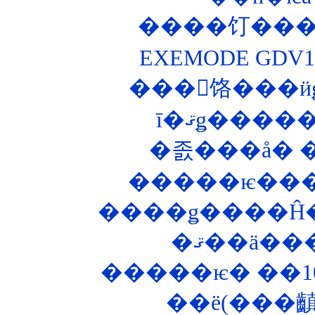
����饤����
EXEMODE GD
���󥰥饹���ӥ
�����ѥ����
����ǥ����Ĥ�
�ޤ��ä��