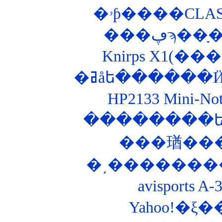
�ۥƥ����CLA
�ߥåե������
HP2133 Mini-
�͵��������Ȣ
avisports