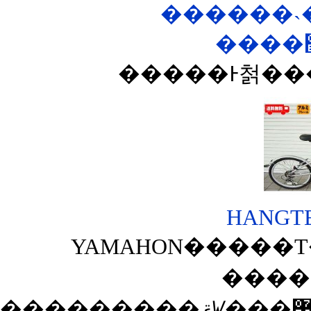
������˴
HANGTEN
YAMAHON�����Τ��
����