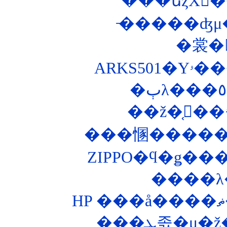
̵�����ʤμ�ž
�裳�
��ž�֤򥭡��
���㥵������
����λ
���ܥ졼�