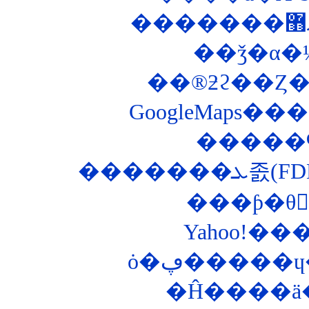
��ǯ�α�
��®ƻϩ��Ȥ��ʤ
GoogleMaps
�����
�����
ȯ�ڥ�����
�Ĥ����ä