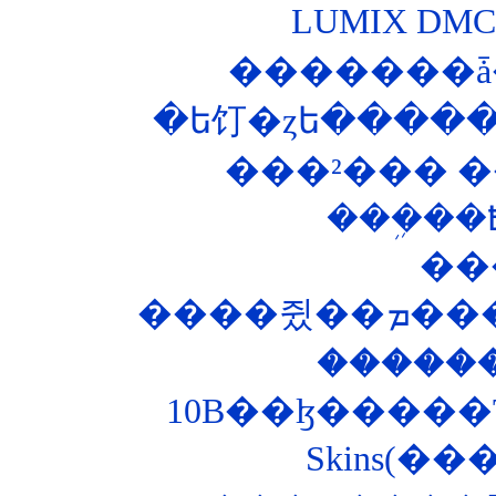
LUMIX DM
�������ǡ
�ե饤�ȥե�����
���²��� ��
��
����
�����
Skins(�