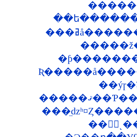
��ե������
�ƥ�������
Ʀ�����å�����
��ýɼ
���̤ǳʰ¤Ȥ���