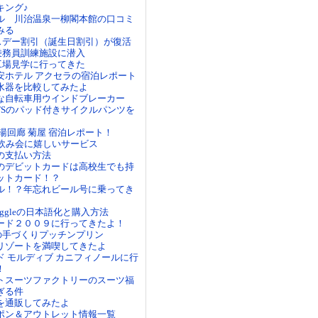
キング♪
ル 川治温泉一柳閣本館の口コミ
みる
ースデー割引（誕生日割引）が復活
室乗務員訓練施設に潜入
備工場見学に行ってきた
安ホテル アクセラの宿泊レポート
水器を比較してみたよ
な自転車用ウインドブレーカー
ORTSのパッド付きサイクルパンツを
湯回廊 菊屋 宿泊レポート！
は飲み会に嬉しいサービス
の支払い方法
のデビットカードは高校生でも持
ットカード！？
ル！？年忘れビール号に乗ってき
iggleの日本語化と購入方法
ード２００９に行ってきたよ！
ズの手づくりプッチンプリン
リゾートを満喫してきたよ
ド モルディブ カニフィノールに行
！
トスーツファクトリーのスーツ福
ぎる件
を通販してみたよ
ポン＆アウトレット情報一覧