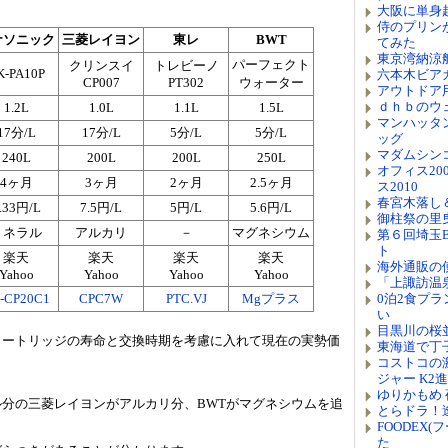
大阪に単身
侍のプリン
ナソニック
三菱レイヨン
東レ
BWT
てみた
東京湾納涼
パーフェクト
クリンスイ
トレビーノ
K-PA10P
六本木ビア
CP007
PT302
ウォーター
アウトドア
ｄｈｂのウ
1.2L
1.0L
1.1L
1.5L
マンハッタ
17分/L
17分/L
5分/L
5分/L
ッグ
マダムシン
240L
200L
200L
250L
オフィス20
4ヶ月
3ヶ月
2ヶ月
2.5ヶ月
ス2010
春宮木落し＆
.33円/L
7.5円/L
5円/L
5.6円/L
御柱祭の里
ミネラル
アルカリ
－
マグネシウム
第６回埼玉
ト
楽天
楽天
楽天
楽天
海外通販の
Yahoo
Yahoo
Yahoo
Yahoo
「上諏訪温
-CP20C1
CPC7W
PTC.VJ
Mgプラス
0泊2食プ
い
目黒川の桜
カートリッジの寿命と交換時期を考慮に入れて現在の実勢価
東海道で丁
コストコの
ジャー K2
ゆりかもめ
分の三菱レイヨンがアルカリ分、BWTがマグネシウムを追
とらドラ！
FOODEX(
た