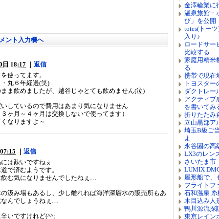
金澤輪業に
温泉旅館・
び」を公開
totes(ト
入り♪
メント入力欄へ
ロードサー
比較する
家庭用精米機
日 18:17
｜
返信
る
タを使ってます。
携帯で現在
・丸６年経過(笑)
トヨスターの
まま飲めましたが、越谷じゃとても飲めません(泣)
ダクトレー
アクティブ
買いしているので費用はあまり気になりません
を書いてみ
ら３ヶ月～４ヶ月は交換しないで使ってます）
折りたたみ
旨くなりますよ～
立山黒部ア
埼玉B級ご
よ
永谷園の高
07:15
｜
返信
LX3のレン
さいたま市
品には疎いですねぇ…
LUMIX D
水道で済むようです。
屋形船で、
は飲む気になりませんでしたねぇ…
フライトフ
水の汲み場もあるし、少し離れれば海洋深層水の販売所もあ
石和温泉 
境なんでしょうねぇ…
木目込み人
鴨川源流探
いですけれど(^^;
東京レイン