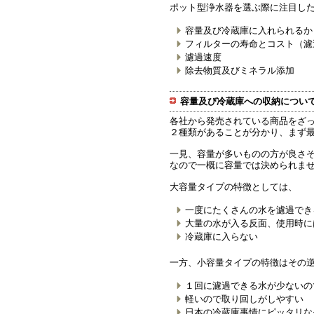
ポット型浄水器を選ぶ際に注目し
容量及び冷蔵庫に入れられるか
フィルターの寿命とコスト（濾
濾過速度
除去物質及びミネラル添加
容量及び冷蔵庫への収納につい
各社から発売されている商品をざっ
２種類があることが分かり、まず
一見、容量が多いものの方が良さ
なので一概に容量では決められま
大容量タイプの特徴としては、
一度にたくさんの水を濾過でき
大量の水が入る反面、使用時に
冷蔵庫に入らない
一方、小容量タイプの特徴はその
１回に濾過できる水が少ないの
軽いので取り回しがしやすい
日本の冷蔵庫事情にピッタリな