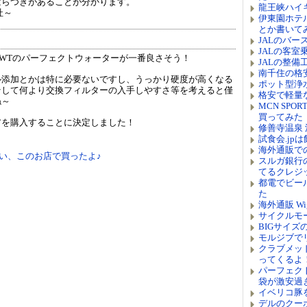
ばらつきがあることが分かります。
龍王峡ハイ
社～
伊東園ホテ
とか書いて
JALのバ
JALの客
WTのパーフェクトウォーターが一番良さそう！
JALの整
南千住の格
ル添加とかは特に必要ないですし、うっかり硬度が高くなる
ポット型浄
そして何より交換フィルターの入手しやすさ等を考えると僅
格安で軽量
ね～
MCN SP
買ってみた
アを購入することに決定しました！
修善寺温泉 
。
試食会.jp
海外通販で
い、このお店で買ったよ♪
スルガ銀行
てるクレジ
都電でビー
た
海外通販 W
サイクルモ
BIGサイ
モルジブで
クラブメッ
ってくるよ
パーフェク
袋が激安過
イベリコ豚
デルのクー