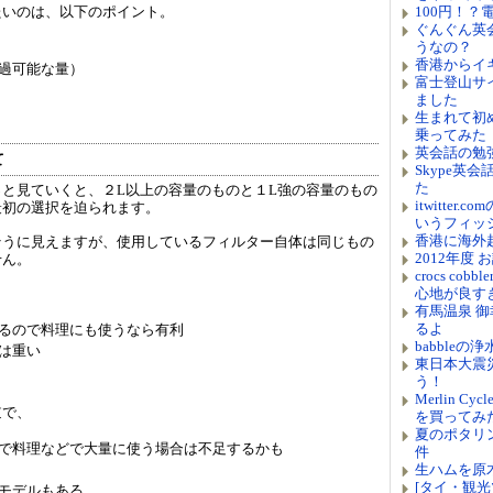
たいのは、以下のポイント。
100円！
ぐんぐん英
うなの？
香港からイ
過可能な量）
富士登山サ
ました
生まれて初
乗ってみた
英会話の勉
て
Skype英
た
と見ていくと、２L以上の容量のものと１L強の容量のもの
itwitter.co
最初の選択を迫られます。
いうフィッ
香港に海外
そうに見えますが、使用しているフィルター自体は同じもの
2012年度
せん。
crocs c
心地が良す
有馬温泉 
るよ
るので料理にも使うなら有利
babble
は重い
東日本大震
う！
Merlin 
逆で、
を買ってみ
夏のポタリ
で料理などで大量に使う場合は不足するかも
件
生ハムを原
[タイ・観光
モデルもある