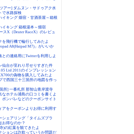
ツアー] ダムヌン・サドゥアク水
トで水路探検
ハイキング 畑宿・甘酒茶屋～箱根
ハイキング 箱根湯本～畑宿
スX（Deuter RaceX）のレビュ
クを飛行機で輪行してみたよ
opad A8(Haipad M7)」がいいか
との連絡用にTwitterを利用しよ
ン仙台が至れり尽せりすぎた件
yo 105 Ltd 2011のインプレッション
-EX700の偽物を購入してみたよ
マップで西国三十三箇所の地図を作っ
箇所] 一番札所 那智山青岸渡寺
名なホテル浦島の口コミを書くよ
、ポンパレなどのクーポンサイト
ィアをクーポンよりお得に利用す
ーシェアリング「タイムズプラ
はお得なのか？
城寺)の紅葉を観てきたよ
クションは詐欺っていうか問題だ