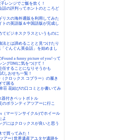
？電子レンジでご飯を炊く！
会話の評判ってホントのところど
ギリスの海外通販を利用してみた
イトの英語版＆中国語版が完成し
めてビジネスクラスというものに
強法とは諦めることと見つけたり
会話「ぐんぐん英会話」を始めまし
mのFound a funny picture of you!って
シングDMに気をつけて！
赴任することになりそうかも
 お試しおせち一覧！
obbler（クロックス コブラー）の履き
ぎて困る
御幸荘 花結びの口コミとか書いてみ
の浄水器付きペットボトル
災のボランティアツアーに行こ
Cycles（マーリンサイクル)でホイール
たよ
ングにはクロックスが良いと思う
木で買ってみた！
ツアー] 世界遺産アユタヤ遺跡を