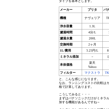
タイプを基本とします。
メーカー
ブリタ
パ
機種
ナヴェリア
T
浄水容量
1.3L
濾過時間
4分/L
濾過水量
200L
交換時期
2ヶ月
1L/費用
5.25円/L
8
ミネラル添加
－
楽天
本体価格
Yahoo
フィルター
マクストラ
TK
と、こんな感じになります。
なお、ランニングコストの比較は
格で計算してあります。
こうしてみると・・・
まずはパナソニックだけがミネラル
加する機能があるんですね～