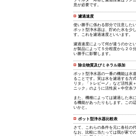
意が必要です。
濾過速度
使い勝手に係わる部分で注意した
ポット型浄水器は、貯めた水を少
す。これを濾過速度といいます。
濾過速度によって何が違うのかと
が製品によって５分程度から２０
い勝手に影響します。
除去物質及びミネラル添加
ポット型浄水器の一番の機能は水
ることです。実は水を濾過する方
リタ」「トレビーノ」など活性炭
ニック」のように活性炭＋中空糸
また、機種によっては濾過した水
る機能があったりもします。この
いかと。
ポット型浄水器比較表
さて、これらの条件を元に各社の
なお、比較に当たっては我が家で