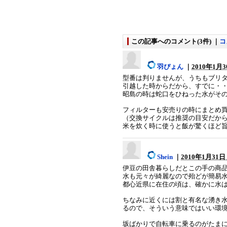
この記事へのコメント(3件) ｜
コ
羽ぴょん
｜
2010年1月30
型番は判りませんが、うちもブリ
引越した時からだから、すでに・・
昭島の時は蛇口をひねった水がその
フィルターも安売りの時にまとめ
（交換サイクルは推奨の目安だか
米を炊く時に使うと飯が驚くほど
Shein
｜
2010年1月31日 
伊豆の田舎暮らしだとこの手の商
水も元々が綺麗なので殆どが簡易
都心近県に在住の頃は、確かに水
ちなみに近くには割と有名な湧き
るので、そういう意味ではいい環
坂ばかりで自転車に乗るのがたまに辛