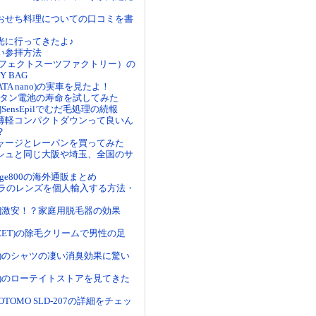
おせち料理についての口コミを書
光に行ってきたよ♪
い参拝方法
パーフェクトスーツファクトリー）の
Y BAG
ATA nano)の実車を見たよ！
ボタン電池の寿命を試してみた
SensEpilでむだ毛処理の続報
薄軽コンパクトダウンって良いん
？
ャージとレーパンを買ってみた
シュと同じ大阪や埼玉、全国のサ
Edge800の海外通販まとめ
メラのレンズを個人輸入する方法・
ピ]激安！？家庭用脱毛器の効果
EET)の除毛クリームで男性の足
オル)のシャツの凄い消臭効果に驚い
井)のローテイトストアを見てきた
OTOMO SLD-207の詳細をチェッ