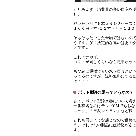
とりあえず、消費量の多い自宅を
じ。
だいたい月に６本入りを２ケース
１００円／本×１２本／月＝１２０
そもそもたいした金額ではないの
うです。が！決定的な違いはあの
とですよ。
これはデカイ。
コストが同じくらいなら是非ポッ
ちなみに通販で安い水を買うとい
ってるのですが、送料無料にする
で・・・
ポット型浄水器ってどうなの？
さて、ポット型浄水器について考
一番有名なのはテレビCMでもお
ニック」「三菱レイヨン」など様
どれも同じような感じなので価格
う。それぞれの製品には特徴があ
す。