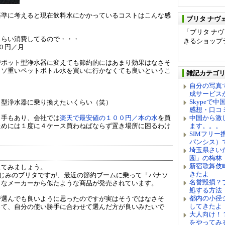
基準に考えると現在飲料水にかかっているコストはこんな感
ブリタ ナヴ
「ブリタ ナ
くらい消費してるので・・・
きるショップ
０円／月
でポット型浄水器に変えても節約的にはあまり効果はなさそ
クソ重いペットボトル水を買いに行かなくても良いというこ
雑記カテゴ
自分の写真
成サービス
Skypeで
ト型浄水器に乗り換えたいくらい（笑）
感想・口コ
う手もあり、会社では
楽天で最安値の１００円／本の水
を買
中国から激
ためには１度に４ケース買わねばならず置き場所に困るわけ
ます。。。
SIMフリー携
パンシス）
埼玉県さい
園」の梅林
新宿歌舞伎
えてみましょう。
きたよ
なじみのブリタですが、最近の節約ブームに乗って「パナソ
名誉毀損？
々なメーカーから似たような商品が発売されています。
処する方法
都内の小径シ
で選んでも良いように思ったのですが実はそうではなさそ
してきたよ
って、自分の使い勝手に合わせて選んだ方が良いみたいで
大人向け！？
をやってみ