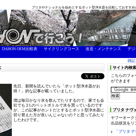
ブリタやナショナルを始めとするポット型浄水器を比較しておすすめ
DAHON OEM比較表
サイクリングコース
改造・メンテナンス
デジ
雑記
よ
サイト内検
こちらのフォ
ができます
先日、新聞を読んでいたら「ポット型浄水器がお
得！」的な記事が載っていました。
僕は毎日かなり水を飲んでたりするので、家でも会
社でも２Lのペットボトルで水を買っているのです
ブリタ ナヴ
が、この記事がホントだとするとポット型浄水器に
切り替えた方が良いんじゃないの？と思ってみたり
ヤフーオーク
したわけです。
出品状況をリ
「ブリタ 