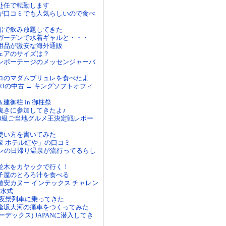
赴任で転勤します
が口コミでも人気らしいので食べ
船で飲み放題してきた
ガーデンで水着ギャルと・・・
用品が激安な海外通販
ェアのサイズは？
ンポーテージのメッセンジャーバ
コのマダムブリュレを食べたよ
03の中古 → キングソフトオフィ
建御柱 in 御柱祭
曳きに参加してきたよ♪
B級ご当地グルメ王決定戦レポー
使い方を書いてみた
泉 ホテル紅や」の口コミ
ランの日帰り温泉が流行ってるらし
並木をカヤックで行く！
子屋のとろろ汁を食べる
激安カヌー インテックス チャレン
進水式
 夜景列車に乗ってきた
逢坂大河の痛車をつくってみた
フーデックス) JAPANに潜入してき