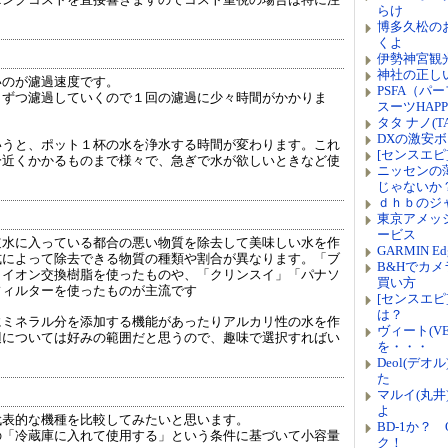
らけ
博多久松の
くよ
伊勢神宮観
神社の正し
いのが濾過速度です。
PSFA（
しずつ濾過していくので１回の濾過に少々時間がかかりま
スーツHAPP
タタ ナノ(T
DXの激安
いうと、ポット１杯の水を浄水する時間が変わります。これ
[センスエピ]
分近くかかるものまで様々で、急ぎで水が欲しいときなど使
ニッセンの
じゃないか
ｄｈｂのジ
東京アメッ
ービス
道水に入っている都合の悪い物質を除去して美味しい水を作
GARMIN 
式によって除去できる物質の種類や割合が異なります。「ブ
B&Hでカ
＋イオン交換樹脂を使ったものや、「クリンスイ」「パナソ
買い方
フィルターを使ったものが主流です
[センスエ
は？
にミネラル分を添加する機能があったりアルカリ性の水を作
ヴィート(V
辺については好みの範囲だと思うので、趣味で選択すればい
を・・・
Deol(デ
た
マルイ(丸
よ
代表的な機種を比較してみたいと思います。
BD-1か？ 
の「冷蔵庫に入れて使用する」という条件に基づいて小容量
ク！