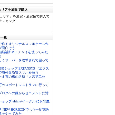
ェリアを通販で購入
ヴェリア」を激安・最安値で購入で
ランキング
リ一覧
で作るオリジナルスマホケース作
が面白そう
中国語会話 ネトチャイを使ってみた
ミ
しくサーバーを攻撃されて困って
帯ショップ EXPANSYS （エクス
で海外版激安スマホを買う
たま市の梅の名所「大宮第二公
町のロボットレストランに行って
ブログへの嫌がらせコメントに対
ョップ ehicle/イークル にお邪魔
 NEW HORIZONでもう一度英語
るをやってみた