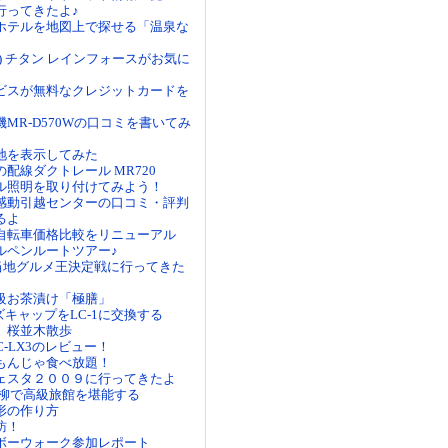
行ってきたよ♪
ホテルを地図上で探せる「温泉な
ーツ) チタン レインフォースがお気に
ビスが無料なクレジットカードを
MR-D570Wの口コミを書いてみ
地を表示してみた
配線ダクトレール MR720
ル照明を取り付けてみよう！
感動引越センターの口コミ・評判
るよ
自転車価格比較をリニューアル
ルペンルートツアー♪
当地グルメ王決定戦に行ってきた
級お茶漬け「極膳」
ズキャップをLC-1に交換する
 桜並木散歩
MC-LX3のレビュー！
もんじゃ食べ放題！
ェスタ２００９に行ってきたよ
糸柳で高級旅館を堪能する
形の作り方
訪！
ボーウォーク参加レポート