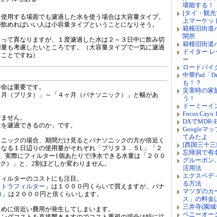
堪能する！
[タイ・観光
を使用する場面でも濾過した水を使う場合は大容量タイプ。
上マーケッ
が飲めればいい人は小容量タイプということになりそう。
箱根旧街道
関所
よって異なりますが、１度濾過した水は２～３日中に飲み切
箱根旧街道
用量も考慮したいところです。（大容量タイプで一気に濾過
ドイター レー
てことですね）
ー
ロードバイ
中華Pad「Dr
も！？
寿命は重要です。
災害時の家族
ヶ月（ブリタ）」～「４ヶ月（パナソニック）」と幅があ
う！
ドーミーイ
Focus Ca
けません。
DXでMDR
量を濾過できるのか」です。
Google
てみたよ
ソニックの場合、期間だけ見るとパナソニックの方が倍近く
[西国三十三
となる１日辺りの使用量がそれぞれ「ブリタ３．５L」「２
忘帰洞で有
、実際にフィルター1個あたりで浄水できる水量は「２００
グルーポン
ック）」と、2割ほどしか変わりません。
活用法
エクスペデ
フィルターのコストにも注目。
る方法
ストラフィルター
」は１０００円くらいで買えますが、パナ
マツダのカ
1
」は２０００円と倍くらいします。
ス」の料金
三井寺(園
ために倍近い費用が発生してしまいます。
ペニーオー
ニングコストを直接響きますのでコスト重視の場合は特に注