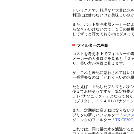
ということで、料理など大量に水
料理には使わないけど美味しい水
また、ポット型浄水器メーカーに
らなきゃいけないので、１日の使
してずっと貯めておくのはダメっ
フィルターの寿命
コストを考える上でフィルターの
メーカーのカタログを見ると「２
り、長い方がお得に見えます。
が、これも表記に惑わされてはい
一番重要なのは「どれくらいの水
たとえば、上記したブリタとパナ
使えてお得そうですが、算定根拠
L（パナソニック）」となっており
L(ブリタ）」「２４０L(パナソニ
また、定期的に変えねばならない
ブリタの新しいフィルター「
マク
ソニックのフィルター「
TK-CP20C
これでは、同じ量の水を濾過する
フィルター寿命と濾過推量はラン