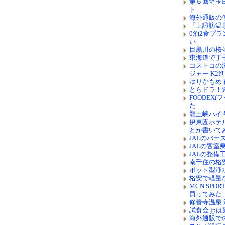
第６回埼玉
ト
海外通販の
「上諏訪温
0泊2食プ
い
目黒川の桜
東海道で丁
コストコの
ジャー K2
ゆりかもめ
とらドラ！
FOODEX(
た
龍王峡ハイ
伊東園ホテ
とか書いて
JALのバ
JALの客
JALの整
南千住の格
ポット型浄
格安で軽量
MCN SP
買ってみた
修善寺温泉 
試食会.jp
海外通販で