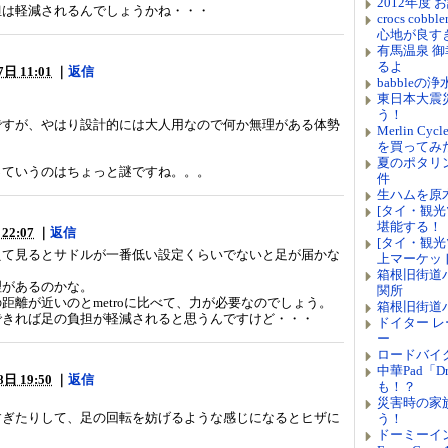
2012年度
担は軽減されるんでしょうかね・・・
crocs c
心地が良す
有馬温泉 
るよ
日 11:01
｜
返信
babble
東日本大震
う！
ですが、やはり設計的には大人用なので何か無理がある体勢
Merlin 
を買ってみ
夏のポタリ
っていうのはちょっと謎ですね。。。
件
生ハムを原
[タイ・観光
堪能する！
22:07
｜
返信
[タイ・観光
えて見るとサドルが一番低い設定くらいでないと足が届かな
上マーケッ
箱根旧街道
理があるのかな。
関所
距離が近いのとmetroに比べて、力が必要なのでしょう。
箱根旧街道
できれば足の負担が軽減されると思うんですけど・・・
ドイター レー
ー
ロードバイ
中華Pad「Dr
日 19:50
｜
返信
も！？
災害時の家族
すぎたりして、足の回転を妨げるような感じになるとヒザに
う！
ドーミーイ