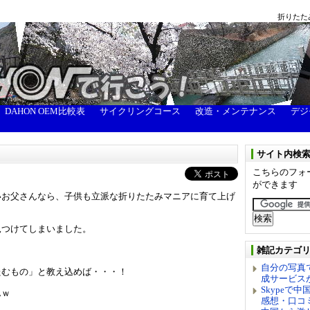
折りたた
DAHON OEM比較表
サイクリングコース
改造・メンテナンス
デジ
サイト内検
こちらのフォ
ができます
いお父さんなら、子供も立派な折りたたみマニアに育て上げ
見つけてしまいました。
雑記カテゴ
自分の写真
たむもの」と教え込めば・・・！
成サービス
Skypeで
んｗ
感想・口コ