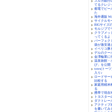
スルガ銀行
てるクレジ
都電でビー
た
海外通販 W
サイクルモ
BIGサイ
モルジブで
クラブメッ
ってくるよ
パーフェク
袋が激安過
イベリコ豚
デルのクー
金澤輪業に
温泉旅館・
び」を公開
totes(ト
入り♪
ロードサー
比較する
家庭用精米機
る
携帯で現在
トヨスターの
ダクトレー
アクティブ
を書いてみ