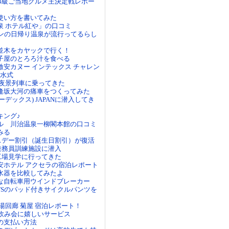
B級ご当地グルメ王決定戦レポー
使い方を書いてみた
泉 ホテル紅や」の口コミ
ランの日帰り温泉が流行ってるらし
並木をカヤックで行く！
子屋のとろろ汁を食べる
激安カヌー インテックス チャレン
進水式
 夜景列車に乗ってきた
逢坂大河の痛車をつくってみた
フーデックス) JAPANに潜入してき
キング♪
ル 川治温泉一柳閣本館の口コミ
みる
ースデー割引（誕生日割引）が復活
室乗務員訓練施設に潜入
備工場見学に行ってきた
安ホテル アクセラの宿泊レポート
水器を比較してみたよ
な自転車用ウインドブレーカー
ORTSのパッド付きサイクルパンツを
湯回廊 菊屋 宿泊レポート！
は飲み会に嬉しいサービス
の支払い方法