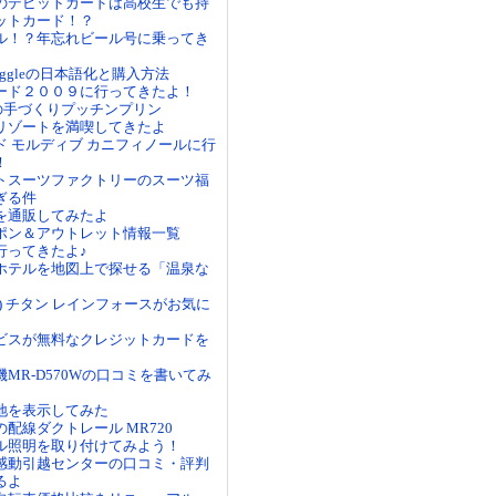
のデビットカードは高校生でも持
ットカード！？
ル！？年忘れビール号に乗ってき
iggleの日本語化と購入方法
ード２００９に行ってきたよ！
ズの手づくりプッチンプリン
リゾートを満喫してきたよ
ド モルディブ カニフィノールに行
！
トスーツファクトリーのスーツ福
ぎる件
を通販してみたよ
ポン＆アウトレット情報一覧
行ってきたよ♪
ホテルを地図上で探せる「温泉な
ーツ) チタン レインフォースがお気に
ビスが無料なクレジットカードを
MR-D570Wの口コミを書いてみ
地を表示してみた
配線ダクトレール MR720
ル照明を取り付けてみよう！
感動引越センターの口コミ・評判
るよ