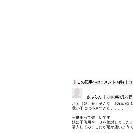
この記事へのコメント(4件) ｜
コ
さふらん ｜
2007年9月27日 
おぉ（＠。＠）そんな お勧めな
我が子には小さすぎた。。。。
子供用って難しいです
娘に子供用ＭＴＢを検討しました
購入してみましたが足が痛いよう