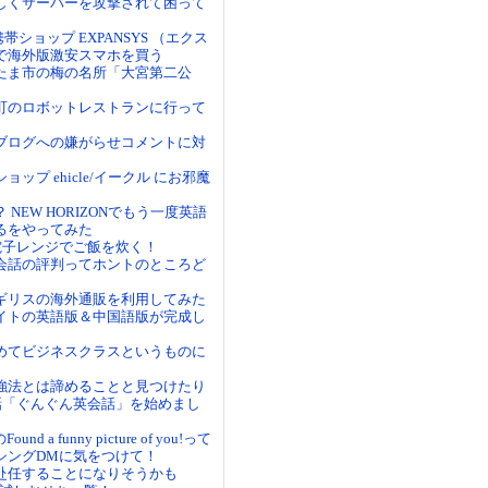
しくサーバーを攻撃されて困って
帯ショップ EXPANSYS （エクス
で海外版激安スマホを買う
たま市の梅の名所「大宮第二公
町のロボットレストランに行って
ブログへの嫌がらせコメントに対
ョップ ehicle/イークル にお邪魔
 NEW HORIZONでもう一度英語
るをやってみた
？電子レンジでご飯を炊く！
会話の評判ってホントのところど
ギリスの海外通販を利用してみた
イトの英語版＆中国語版が完成し
めてビジネスクラスというものに
強法とは諦めることと見つけたり
会話「ぐんぐん英会話」を始めまし
mのFound a funny picture of you!って
シングDMに気をつけて！
赴任することになりそうかも