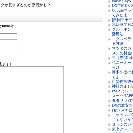
Focus Ca
ンクが長すぎるのが原因かも？
DXでMDR
Google
てみたよ
[西国三十三
忘帰洞で有
ymously.
グルーポン
活用法
エクスペデ
る方法
マツダのカ
ス」の料金
三井寺(園
ペニーオー
えます)
らけ
博多久松の
くよ
伊勢神宮観
神社の正し
PSFA（
スーツHAPP
タタ ナノ(T
DXの激安
[センスエピ]
ニッセンの
じゃないか
ｄｈｂのジ
東京アメッ