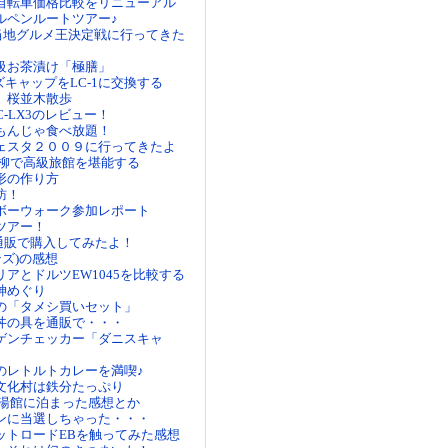
自転車価格比較をリニューアル
ルペンルートツアー♪
当地グルメ王決定戦に行ってきた
級お茶漬け「極膳」
ズキャップをLC-1に交換する
 桜並木散歩
MC-LX3のレビュー！
もんじゃ食べ放題！
ェスタ２００９に行ってきたよ
糸柳で高級旅館を堪能する
形の作り方
訪！
ボーウォーク参加レポート
ツアー！
を通販で購入してみたよ！
キンズ)の感想
アとドルツEW1045を比較する
神めぐり
の「タメシ買いセット」
丼の具を通販で・・・
ゲンチェッカー「ダニスキャ
のレトルトカレーを満喫♪
文化村は鉄分たっぷり
金湯館に泊まった感想とか
ンに当選しちゃった・・・
ットロードEBを触ってみた感想