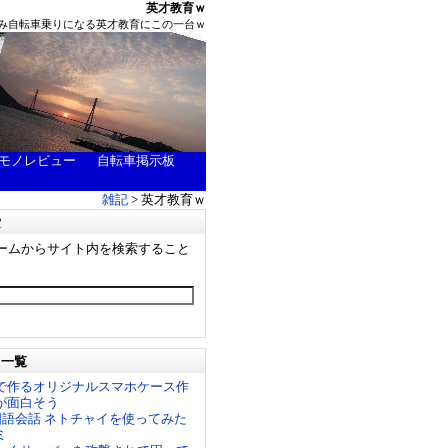
英才教育ｗ
み自転車乗りになる英才教育にこの一台ｗ
モノレビュー
自転車掲示板
雑記
> 英才教育ｗ
索
ームからサイト内を検索すること
リ一覧
で作るオリジナルスマホケース作
が面白そう
中国語会話 ネトチャイを使ってみた
ミ