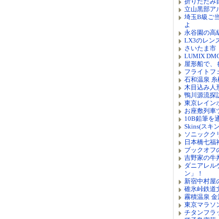
折りたたみ
立山黒部ア
埼玉B級ご
よ
永谷園の高
LX3のレン
さいたま市
LUMIX D
屋形船で、
フライトフ
石和温泉 
木目込み人
鴨川源流探
東京レイン
お座敷列車
10B鉛筆
Skins(ス
ソニッククリ
日本橋七福
ブックオフ
吉野家の牛
ダニアレル
ン」！
新宿中村屋
碓氷峠鉄道
霧積温泉 
東京マラソ
チタンフラ