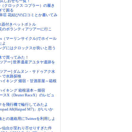
 お試しおせち一覧！
obbler（クロックス コブラー）の履き
ぎて困る
御幸荘 花結びの口コミとか書いてみ
の浄水器付きペットボトル
災のボランティアツアーに行こ
Cycles（マーリンサイクル)でホイール
たよ
ングにはクロックスが良いと思う
木で買ってみた！
ツアー] 世界遺産アユタヤ遺跡を
ツアー] ダムヌン・サドゥアク水
トで水路探検
ハイキング 畑宿・甘酒茶屋～箱根
ハイキング 箱根湯本～畑宿
スX（Deuter RaceX）のレビュ
クを飛行機で輪行してみたよ
opad A8(Haipad M7)」がいいか
との連絡用にTwitterを利用しよ
ン仙台が至れり尽せりすぎた件