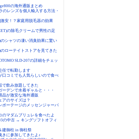
Edge800の海外通販まとめ
メラのレンズを個人輸入する方法・
ピ]激安！？家庭用脱毛器の効果
EET)の除毛クリームで男性の足
オル)のシャツの凄い消臭効果に驚い
井)のローテイトストアを見てきた
OTOMO SLD-207の詳細をチェッ
赴任で転勤します
が口コミでも人気らしいので食べ
船で飲み放題してきた
ガーデンで水着ギャルと・・・
用品が激安な海外通販
ェアのサイズは？
ンポーテージのメッセンジャーバ
コのマダムブリュレを食べたよ
03の中古 → キングソフトオフィ
建御柱 in 御柱祭
曳きに参加してきたよ♪