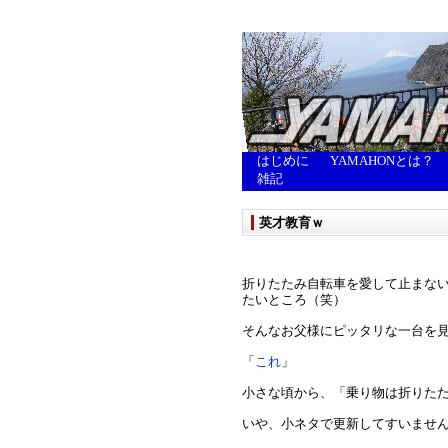
はじめに
YAMAHONとは？
雑記
英才教育ｗ
折りたたみ自転車を愛して止まな
たいところ（笑）
そんなお父様にピッタリな一台を
「
これ
」
小さな頃から、「乗り物は折りた
いや、小ネタで更新してすいませ