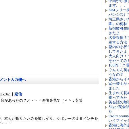
中国から激
ます。。。
SIMフリー携
パンシス）
埼玉県さい
園」の梅林
新宿歌舞伎
きたよ
名誉毀損？
処する方法
都内の小径シ
してきたよ
大人向け！？
をやってみ
100円！
ぐんぐん英
うなの？
香港からイ
メント入力欄へ
富士登山サ
ました
生まれて初
07:47
｜
返信
乗ってみた
１台があったの？と・・・画像を見て（＾＾；苦笑
英会話の勉
Skype英
た
itwitter.co
が、本人が折りたたみを欲しがり、シボレーの１６インチを
いうフィッ
で・・・
香港に海外