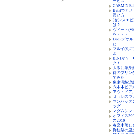
ービス
GARMIN 
B&Hでカ
買い方
[センスエ
は？
ヴィート(V
を・・・
Deol(デ
た
マルイ(丸
よ
BD-1か？ 
ク！
大阪に単身
侍のプリン
てみた
東京湾納涼
六本木ビア
アウトドア
ｄｈｂのウ
マンハッタ
ッグ
マダムシン
オフィス20
ス2010
春宮木落し＆
御柱祭の里