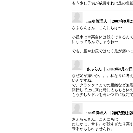
もう少し子供が成長すれば足の負
ina＠管理人 ｜
2007年9月27
さふらんさん、こんにちは〜
小径車は車高自体は低くできるん
になってるんでしょうね〜。
でも、腰やお尻ではなく足が痛い
さふらん ｜
2007年9月27日 
なぜ足が痛いか。。。私なりに考
いんですね。
で、クランク？までの距離など無
回転して上に来た時に太ももと体の
もう少しサドルを高い位置に設定
ina＠管理人 ｜
2007年9月28
さふらんさん、こんにちは
たしかに、サドルが低すぎたり高
来るかもしれませんね。