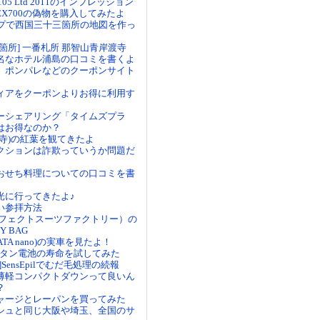
yo 105 Ltd 2011のインプレッション
-EX700の偽物を購入してみたよ
マップで西国三十三箇所の地図を作っ
箇所] 一番札所 那智山青岸渡寺
名なホテル浦島の口コミを書くよ
、ポンパレなどのクーポンサイト
ィアをクーポンよりお得に利用す
ーシェアリング「タイムズプラ
はお得なのか？
城寺)の紅葉を観てきたよ
クションは詐欺っていうか問題だ
おせち料理についての口コミを書
光に行ってきたよ♪
い参拝方法
パーフェクトスーツファクトリー）の
Y BAG
ATA nano)の実車を見たよ！
ボタン電池の寿命を試してみた
SensEpilでむだ毛処理の続報
薄軽コンパクトダウンって良いん
？
ャージとレーパンを買ってみた
シュと同じ大阪や埼玉、全国のサ